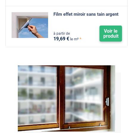
Film effet miroir sans tain argent
Voir le
à partir de
produit
19
,69
€
*
le m²