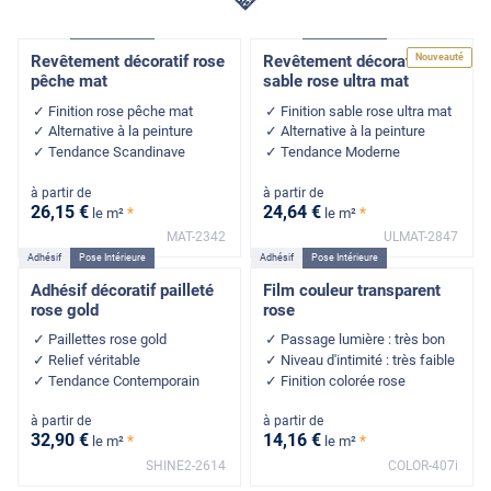
🩷
Adhésif
Pose Intérieure
Adhésif
Pose Intérieure
Nouveauté
Revêtement décoratif rose
Revêtement décoratif
pêche mat
sable rose ultra mat
Finition rose pêche mat
Finition sable rose ultra mat
Alternative à la peinture
Alternative à la peinture
Tendance Scandinave
Tendance Moderne
à partir de
à partir de
26
,15
€
24
,64
€
*
*
le m²
le m²
MAT-2342
ULMAT-2847
Adhésif
Pose Intérieure
Adhésif
Pose Intérieure
Adhésif décoratif pailleté
Film couleur transparent
rose gold
rose
Paillettes rose gold
Passage lumière : très bon
Relief véritable
Niveau d'intimité : très faible
Tendance Contemporain
Finition colorée rose
à partir de
à partir de
32
,90
€
14
,16
€
*
*
le m²
le m²
SHINE2-2614
COLOR-407i