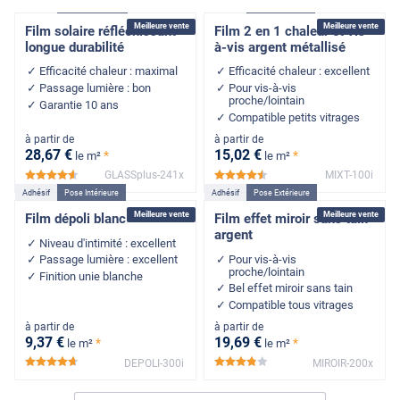
Adhésif
Pose Extérieure
Adhésif
Pose Intérieure
Meilleure vente
Meilleure vente
Film solaire réfléchissant
Film 2 en 1 chaleur et vis-
longue durabilité
à-vis argent métallisé
Efficacité chaleur : maximal
Efficacité chaleur : excellent
Passage lumière : bon
Pour vis-à-vis
proche/lointain
Garantie 10 ans
Compatible petits vitrages
à partir de
à partir de
28
,67
€
15
,02
€
*
*
le m²
le m²
GLASSplus-241x
MIXT-100i
*****
*****
Adhésif
Pose Intérieure
Adhésif
Pose Extérieure
Meilleure vente
Meilleure vente
Film dépoli blanc
Film effet miroir sans tain
argent
Niveau d'intimité : excellent
Pour vis-à-vis
Passage lumière : excellent
proche/lointain
Finition unie blanche
Bel effet miroir sans tain
Compatible tous vitrages
à partir de
à partir de
9
,37
€
19
,69
€
*
*
le m²
le m²
DEPOLI-300i
MIROIR-200x
*****
*****