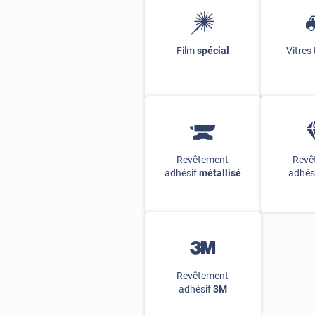
Film
spécial
Vitres
Revêtement
Revê
adhésif
métallisé
adhés
Revêtement
adhésif
3M