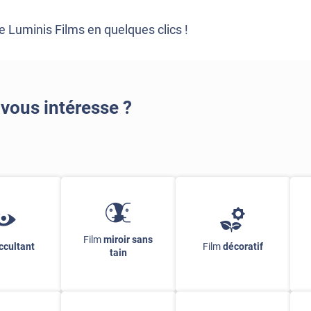
 Luminis Films en quelques clics !
 vous intéresse ?
Film
miroir sans
ccultant
Film
décoratif
tain