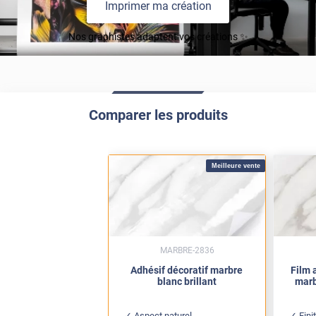
Imprimer ma création
Nos graphistes adaptent vos créations ✨
Comparer les produits
Meilleure vente
MARBRE-2836
Adhésif décoratif marbre
Film 
blanc brillant
marb
Aspect naturel
Fini