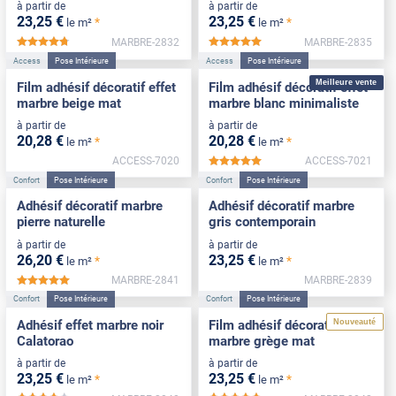
à partir de
à partir de
23
,25
€
23
,25
€
*
*
le m²
le m²
MARBRE-2832
MARBRE-2835
*****
*****
Access
Pose Intérieure
Access
Pose Intérieure
Meilleure vente
Film adhésif décoratif effet
Film adhésif décoratif effet
marbre beige mat
marbre blanc minimaliste
à partir de
à partir de
20
,28
€
20
,28
€
*
*
le m²
le m²
ACCESS-7020
ACCESS-7021
*****
Confort
Pose Intérieure
Confort
Pose Intérieure
Adhésif décoratif marbre
Adhésif décoratif marbre
pierre naturelle
gris contemporain
à partir de
à partir de
26
,20
€
23
,25
€
*
*
le m²
le m²
MARBRE-2841
MARBRE-2839
*****
Confort
Pose Intérieure
Confort
Pose Intérieure
Nouveauté
Adhésif effet marbre noir
Film adhésif décoratif effet
Calatorao
marbre grège mat
à partir de
à partir de
23
,25
€
23
,25
€
*
*
le m²
le m²