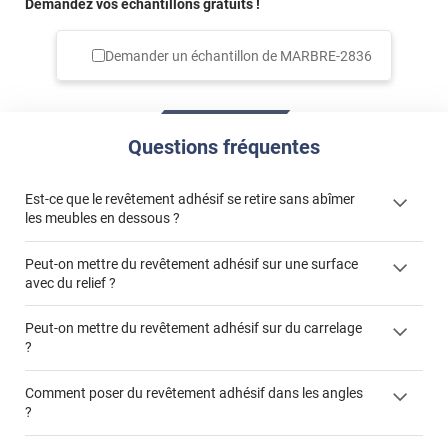
Demandez vos échantillons gratuits !
Demander un échantillon de
MARBRE-2836
Questions fréquentes
Est-ce que le revêtement adhésif se retire sans abîmer
les meubles en dessous ?
Peut-on mettre du revêtement adhésif sur une surface
avec du relief ?
Peut-on mettre du revêtement adhésif sur du carrelage
?
Partir d'un coin et tirer assez fermement
Utiliser une solution de dépose pour annuler l'action de la
Comment poser du revêtement adhésif dans les angles
colle
?
S'aider d'un décapeur thermique : la colle va ramollir le film
faire appel à un
et la colle. Vous retirez beaucoup plus facilement le
«