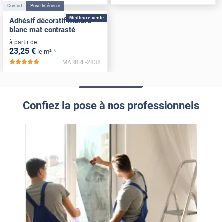
Confort
Pose Intérieure
Meilleure vente
Adhésif décoratif marbre
blanc mat contrasté
à partir de
23
,25
€
*
le m²
MARBRE-2838
*****
Confiez la pose à nos professionnels