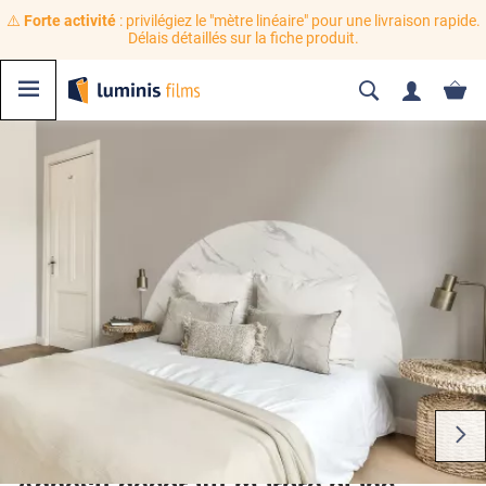
⚠️
Forte activité
: privilégiez le "mètre linéaire" pour une livraison rapide.
Délais détaillés sur la fiche produit.
Adhésif décoratif marbre blanc