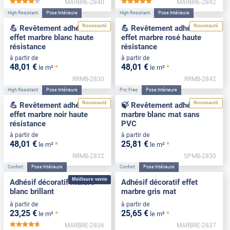
MARBRE-2840
MARBRE-2842
*****
*****
High Resistant
Pose Intérieure
High Resistant
Pose Intérieure
Nouveauté
Nouveauté
💪 Revêtement adhésif
💪 Revêtement adhésif
effet marbre blanc haute
effet marbre rosé haute
résistance
résistance
à partir de
à partir de
48
,01
€
48
,01
€
*
*
le m²
le m²
RRMB-2830
RRMB-2842
High Resistant
Pose Intérieure
Pvc Free
Pose Intérieure
Nouveauté
Nouveauté
💪 Revêtement adhésif
🍃 Revêtement adhésif
effet marbre noir haute
marbre blanc mat sans
résistance
PVC
à partir de
à partir de
48
,01
€
25
,81
€
*
*
le m²
le m²
RRMB-2832
SPMB-2830
Confort
Pose Intérieure
Confort
Pose Intérieure
Meilleure vente
Adhésif décoratif marbre
Adhésif décoratif effet
blanc brillant
marbre gris mat
à partir de
à partir de
23
,25
€
25
,65
€
*
*
le m²
le m²
MARBRE-2836
MARBRE-2837
*****