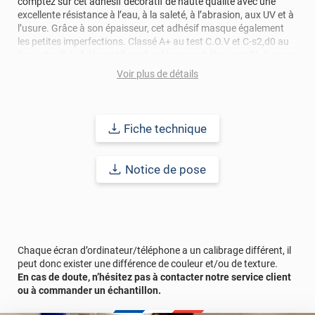
comptez sur cet adhésif décoratif de haute qualité avec une
excellente résistance à l’eau, à la saleté, à l’abrasion, aux UV et à
l’usure. Grâce à son épaisseur, cet adhésif masque également
les petites imperfections. Classé A+ au test C.O.V et C-s2,d0 au
feu, cet adhésif décoratif marbre blanc peut être installé dans un
lieu ouvert public.
Voir plus de détails
Durabilité
: 10 ans en pose intérieur (anti craquèlement,
écaillage, délamination et jaunissement)
Fiche technique
Afin de vous rendre compte de la qualité et de son rendu
véritable, nous vous conseillons de faire une demande
Notice de pose
d'échantillons gratuite.
Chaque écran d’ordinateur/téléphone a un calibrage différent, il
peut donc exister une différence de couleur et/ou de texture.
En cas de doute, n’hésitez pas à contacter notre service client
ou à commander un échantillon.