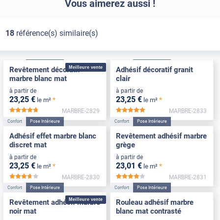
Vous aimerez aussi !
18
référence(s) similaire(s)
Confort
Pose Intérieure
Confort
Pose Intérieure
Meilleure vente
Revêtement décoratif
Adhésif décoratif granit
marbre blanc mat
clair
à partir de
à partir de
23
,25
€
23
,25
€
*
*
le m²
le m²
MARBRE-2829
MARBRE-2833
*****
*****
Confort
Pose Intérieure
Confort
Pose Intérieure
Adhésif effet marbre blanc
Revêtement adhésif marbre
discret mat
grège
à partir de
à partir de
23
,25
€
23
,01
€
*
*
le m²
le m²
MARBRE-2830
MARBRE-2831
*****
*****
Confort
Pose Intérieure
Confort
Pose Intérieure
Meilleure vente
Revêtement adhésif marbre
Rouleau adhésif marbre
noir mat
blanc mat contrasté