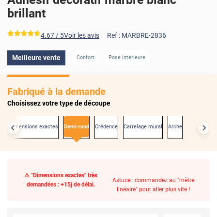
brillant
*****
4.67
/ 5
Voir les avis
Ref :
MARBRE-2836
Meilleure vente
Confort
Pose Intérieure
Fabriqué à la demande
Choisissez votre type de découpe
Aux dimensions exactes
Demi-rond
Crédence
Carrelage mural
Arche
⚠️ "Dimensions exactes" très
Astuce : commandez au "mètre
demandées : +15j de délai.
linéaire" pour aller plus vite !