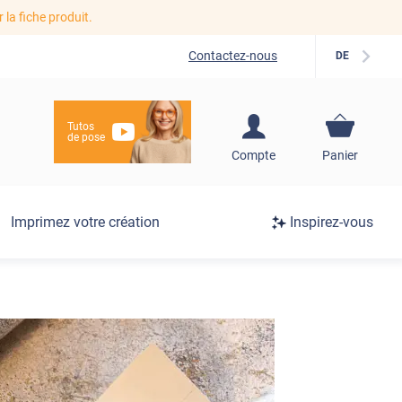
r la fiche produit.
Contactez-nous
DE
Tutos
de pose
S'inscrire / Se
Compte
Panier
connecter
Connexion
Imprimez votre création
Inspirez-vous
/
Inscription