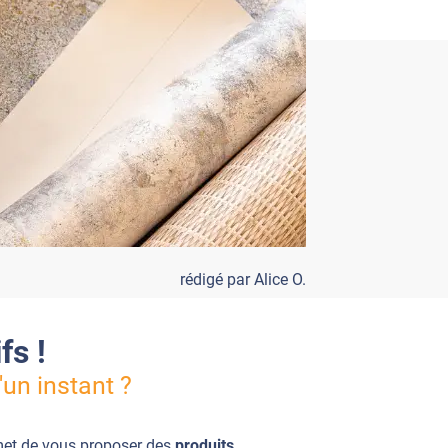
rédigé par Alice O.
fs !
'un instant ?
et de vous proposer des
produits