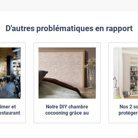
D'autres problématiques en rapport
imer et
Notre DIY chambre
Nos 2 so
estaurant
cocooning grâce au
protéger 
dhésifs ?
revêtement décoratif
déco
bibl