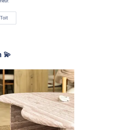
rieur.
Toit
n 💫