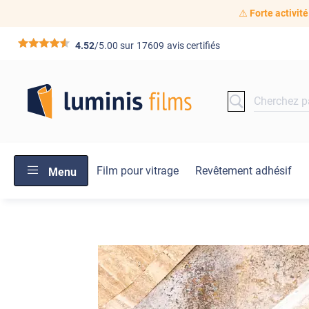
⚠️
Forte activité
*****
4.52
/5.00 sur
17609
avis certifiés
Film pour vitrage
Revêtement adhésif
Menu