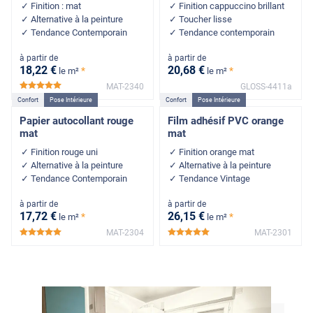
Finition : mat
Finition cappuccino brillant
Alternative à la peinture
Toucher lisse
Tendance Contemporain
Tendance contemporain
à partir de
à partir de
18
,22
€
20
,68
€
*
*
le m²
le m²
MAT-2340
GLOSS-4411a
*****
Confort
Pose Intérieure
Confort
Pose Intérieure
Papier autocollant rouge
Film adhésif PVC orange
mat
mat
Finition rouge uni
Finition orange mat
Alternative à la peinture
Alternative à la peinture
Tendance Contemporain
Tendance Vintage
à partir de
à partir de
17
,72
€
26
,15
€
*
*
le m²
le m²
MAT-2304
MAT-2301
*****
*****