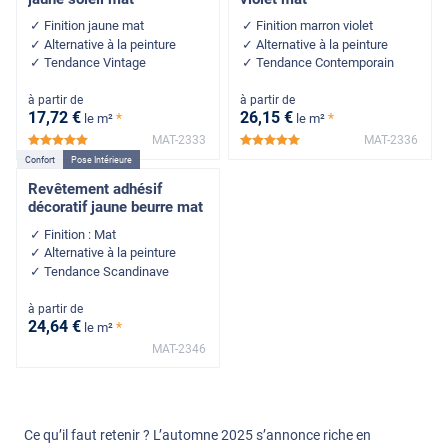
Finition jaune mat
Finition marron violet
Alternative à la peinture
Alternative à la peinture
Tendance Vintage
Tendance Contemporain
à partir de
à partir de
17
,72
€
26
,15
€
*
*
le m²
le m²
MAT-2333
MAT-2336
*****
*****
Confort
Pose Intérieure
Revêtement adhésif
décoratif jaune beurre mat
Finition : Mat
Alternative à la peinture
Tendance Scandinave
à partir de
24
,64
€
*
le m²
MAT-2346
Ce qu’il faut retenir ? L’automne 2025 s’annonce riche en