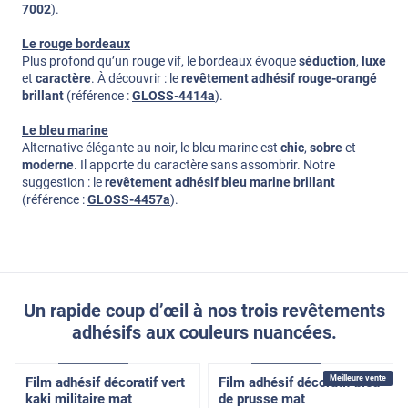
7002
).
Le rouge bordeaux
Plus profond qu’un rouge vif, le bordeaux évoque
séduction
,
luxe
et
caractère
. À découvrir : le
revêtement adhésif rouge-orangé
brillant
(référence :
GLOSS-4414a
).
Le bleu marine
Alternative élégante au noir, le bleu marine est
chic
,
sobre
et
moderne
. Il apporte du caractère sans assombrir. Notre
suggestion : le
revêtement adhésif bleu marine brillant
(référence :
GLOSS-4457a
).
Un rapide coup d’œil à nos trois revêtements
adhésifs aux couleurs nuancées.
Access
Pose Intérieure
Access
Pose Intérieure
Meilleure vente
Film adhésif décoratif vert
Film adhésif décoratif bleu
kaki militaire mat
de prusse mat