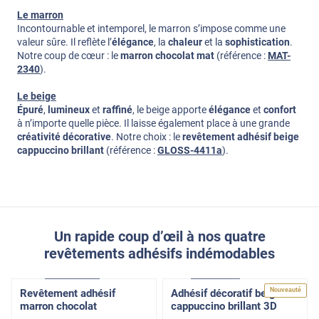
Le marron
Incontournable et intemporel, le marron s’impose comme une
valeur sûre. Il reflète l’
élégance
, la
chaleur
et la
sophistication
.
Notre coup de cœur : le
marron chocolat mat
(référence :
MAT-
2340
).
Le beige
Épuré
,
lumineux
et
raffiné
, le beige apporte
élégance
et
confort
à n’importe quelle pièce. Il laisse également place à une grande
créativité décorative
. Notre choix : le
revêtement adhésif beige
cappuccino brillant
(référence :
GLOSS-4411a
).
Un rapide coup d’œil à nos quatre
revêtements adhésifs indémodables
Confort
Pose Intérieure
Basic
Pose Int / Ext
Nouveauté
Revêtement adhésif
Adhésif décoratif beige
marron chocolat
cappuccino brillant 3D