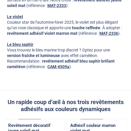
soleil mat
(référence :
MAT-2333
).
Le violet
Couleur star de l’automne-hiver 2025, le violet est plus élégant
qu’un rose classique et apporte une
touche raffinée
. À adopter :
revêtement adhésif violet marron mat
(référence :
MAT-2336
).
Le bleu saphir
Vous trouvez le bleu marine trop discret ? Optez pour une
version fraîche et lumineuse
avec effet caméléon.
Recommandation :
revêtement adhésif bleu saphir brillant
caméléon
(référence :
CAM-4509a
).
Un rapide coup d’œil à nos trois revêtements
adhésifs aux couleurs dynamiques
Confort
Pose Intérieure
Confort
Pose Intérieure
Revêtement décoratif
Adhésif couleur marron
jaune soleil mat
violet mat