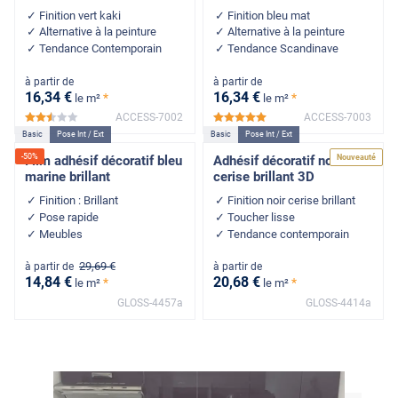
Finition vert kaki
Finition bleu mat
Alternative à la peinture
Alternative à la peinture
Tendance Contemporain
Tendance Scandinave
à partir de
à partir de
16
,34
€
16
,34
€
*
*
le m²
le m²
ACCESS-7002
ACCESS-7003
*****
*****
Basic
Pose Int / Ext
Basic
Pose Int / Ext
-
50
%
Nouveauté
Film adhésif décoratif bleu
Adhésif décoratif noir
marine brillant
cerise brillant 3D
Finition : Brillant
Finition noir cerise brillant
Pose rapide
Toucher lisse
Meubles
Tendance contemporain
29
,69
€
à partir de
à partir de
14
,84
€
20
,68
€
*
*
le m²
le m²
GLOSS-4457a
GLOSS-4414a