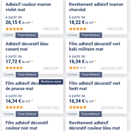
Adhésif couleur marron
Revêtement adhésif marron
violet mat
chocolat
à partir de
à partir de
26
,15
€
18
,22
€
*
*
le m²
le m²
MAT-2336
MAT-2340
*****
*****
Confort
Pose Intérieure
Access
Pose Intérieure
Adhésif décoratif bleu
Film adhésif décoratif vert
canard mat
kaki militaire mat
à partir de
à partir de
17
,72
€
16
,34
€
*
*
le m²
le m²
MAT-2341
ACCESS-7002
*****
*****
Access
Pose Intérieure
Access
Pose Intérieure
Meilleure vente
Film adhésif décoratif bleu
Film adhésif décoratif vert
de prusse mat
forêt mat
à partir de
à partir de
16
,34
€
16
,34
€
*
*
le m²
le m²
ACCESS-7003
ACCESS-7004
*****
*****
Access
Pose Intérieure
Confort
Pose Intérieure
Film adhésif décoratif
Revêtement adhésif
couleur noir mat
décoratif couleur bleu mat