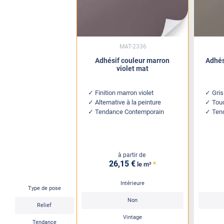
MAT-2336
Adhésif couleur marron
Adhés
violet mat
Finition marron violet
Gris
Alternative à la peinture
Touc
Tendance Contemporain
Ten
à partir de
26
,15
€
*
le m²
Intérieure
Type de pose
Non
Relief
Vintage
Tendance