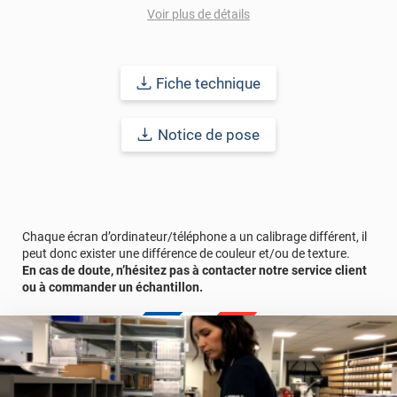
Grâce à son épaisseur, cet adhésif masque également les petites
Voir plus de détails
imperfections. Classé A+ au test C.O.V et C-s2,d0 au feu, ce
revêtement peut être installé dans un lieu ouvert public.
Durabilité
: 10 ans en pose intérieur (anti craquèlement,
Fiche technique
écaillage, délamination et jaunissement)
Notice de pose
Afin de vous rendre compte de la qualité et de son rendu
véritable, nous vous conseillons de faire une demande
d'échantillons gratuite.
Chaque écran d’ordinateur/téléphone a un calibrage différent, il
peut donc exister une différence de couleur et/ou de texture.
En cas de doute, n’hésitez pas à contacter notre service client
ou à commander un échantillon.