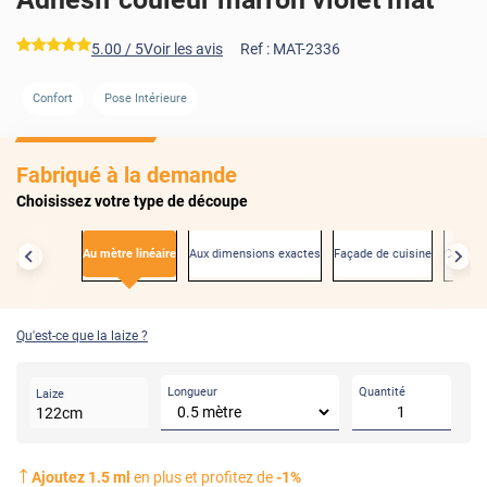
*****
5.00
/ 5
Voir les avis
Ref :
MAT-2336
Confort
Pose Intérieure
AVANT
Fabriqué à la demande
Choisissez votre type de découpe
Au mètre linéaire
Aux dimensions exactes
Façade de cuisine
Créden
Qu'est-ce que la laize ?
Longueur
Quantité
Laize
122
cm
Ajoutez
1.5
ml
en plus et profitez de
-
1
%