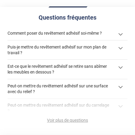
Questions fréquentes
Comment poser du revêtement adhésif soi-même ?
Puis-je mettre du revêtement adhésif sur mon plan de
« Comment poser un revêtement adhésif ? »
travail ?
Est-ce que le revêtement adhésif se retire sans abîmer
les meubles en dessous ?
"Peut-on installer du
Peut-on mettre du revêtement adhésif sur une surface
revêtement adhésif sur un plan de travail de cuisine ?"
avec du relief ?
Peut-on mettre du revêtement adhésif sur du carrelage
?
Partir d'un coin et tirer assez fermement
Voir plus de questions
Utiliser une solution de dépose pour annuler l'action de la
Comment poser du revêtement adhésif dans les angles
colle
?
S'aider d'un décapeur thermique : la colle va ramollir le film
faire appel à un