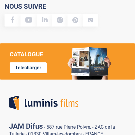
NOUS SUIVRE
CATALOGUE
Télécharger
Lumi
JAM Difus
- 587 rue Pierre Poivre, - ZAC de la
Tuilerie - 01330 Villars-les-dombes - FRANCE