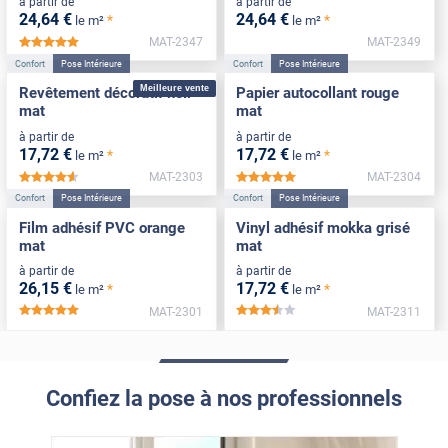
à partir de
à partir de
24
,64
€
24
,64
€
*
*
le m²
le m²
MAT-2347
MAT-2349
*****
Confort
Pose Intérieure
Confort
Pose Intérieure
Meilleure vente
Revêtement décoratif noir
Papier autocollant rouge
mat
mat
à partir de
à partir de
17
,72
€
17
,72
€
*
*
le m²
le m²
MAT-2303
MAT-2304
*****
*****
Confort
Pose Intérieure
Confort
Pose Intérieure
Film adhésif PVC orange
Vinyl adhésif mokka grisé
mat
mat
à partir de
à partir de
26
,15
€
17
,72
€
*
*
le m²
le m²
MAT-2301
MAT-2311
*****
*****
Confiez la pose à nos professionnels