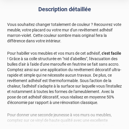
Description détaillée
Vous souhaitez changer totalement de couleur ? Recouvrez vote
meuble, votre placard ou votre mur d'un revêtement adhésif
marron-violet. Cette couleur sombre mais original fera la
différence dans votre intérieur.
Pour habiller vos meubles et vos murs de cet adhésif,
c'est facile
! Grâce à sa colle structurée en "nid d'abeilles", l'évacuation des
bulles d'air à l'aide d'une maroufle en feutrine se fait sans accro.
Comptez ainsi sur une application du revêtement décoratif ultra-
rapide et simple qui ne nécessite aucun travaux. De plus, ce
revêtement adhésif est thermoformable. Sous l'action de la
chaleur, l'adhésif s'adapte à la surface sur laquelle vous l'installez
et notamment à toutes les formes de l'ameublement. Avec la
pose de cet adhésif décoratif, vous réalisez en moyenne 50%
d'économie par rapport à une rénovation classique.
Pour donner une seconde jeunesse à vos murs ou meubles,
comptez sur ce vinyl de haute qualité avec une excellente
résistance à l’eau, à la saleté, à l’abrasion, aux UV et à l’usure.