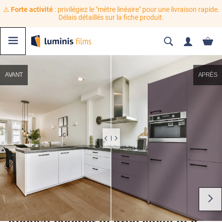
⚠️
Forte activité
: privilégiez le "mètre linéaire" pour une livraison rapide.
Délais détaillés sur la fiche produit.
AVANT
APRÈS
Adhésif couleur marron violet mat