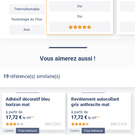
Oui
Thermoformable
Oui
Technologie Air Flow
*****
Avis
Vous aimerez aussi !
19
référence(s) similaire(s)
Confort
Pose Intérieure
Confort
Pose Intérieure
Adhésif décoratif bleu
Revêtement autocollant
horizon mat
gris anthracite mat
à partir de
à partir de
17
,72
€
17
,72
€
*
*
le m²
le m²
MAT-2331
MAT-2334
*****
*****
Confort
Pose Intérieure
Confort
Pose Intérieure