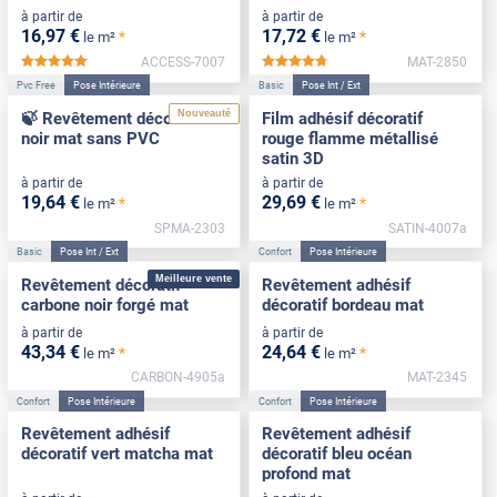
à partir de
à partir de
16
,97
€
17
,72
€
*
*
le m²
le m²
ACCESS-7007
MAT-2850
*****
*****
Pvc Free
Pose Intérieure
Basic
Pose Int / Ext
Nouveauté
🍃 Revêtement décoratif
Film adhésif décoratif
noir mat sans PVC
rouge flamme métallisé
satin 3D
à partir de
à partir de
19
,64
€
29
,69
€
*
*
le m²
le m²
SPMA-2303
SATIN-4007a
Basic
Pose Int / Ext
Confort
Pose Intérieure
Meilleure vente
Revêtement décoratif
Revêtement adhésif
carbone noir forgé mat
décoratif bordeau mat
à partir de
à partir de
43
,34
€
24
,64
€
*
*
le m²
le m²
CARBON-4905a
MAT-2345
Confort
Pose Intérieure
Confort
Pose Intérieure
Revêtement adhésif
Revêtement adhésif
décoratif vert matcha mat
décoratif bleu océan
profond mat