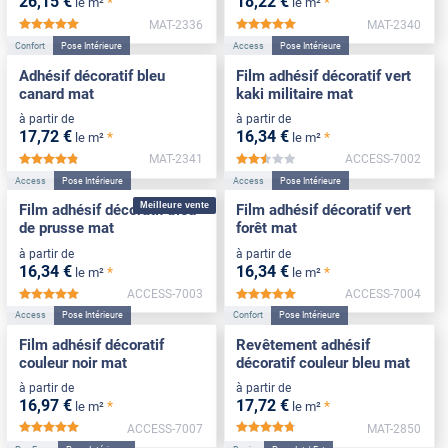
26
,15
€
18
,22
€
*
*
le m²
le m²
MAT-2336
MAT-2340
*****
*****
Confort
Pose Intérieure
Access
Pose Intérieure
Adhésif décoratif bleu
Film adhésif décoratif vert
canard mat
kaki militaire mat
à partir de
à partir de
17
,72
€
16
,34
€
*
*
le m²
le m²
MAT-2341
ACCESS-7002
*****
*****
Access
Pose Intérieure
Access
Pose Intérieure
Meilleure vente
Film adhésif décoratif bleu
Film adhésif décoratif vert
de prusse mat
forêt mat
à partir de
à partir de
16
,34
€
16
,34
€
*
*
le m²
le m²
ACCESS-7003
ACCESS-7004
*****
*****
Access
Pose Intérieure
Confort
Pose Intérieure
Film adhésif décoratif
Revêtement adhésif
couleur noir mat
décoratif couleur bleu mat
à partir de
à partir de
16
,97
€
17
,72
€
*
*
le m²
le m²
ACCESS-7007
MAT-2850
*****
*****