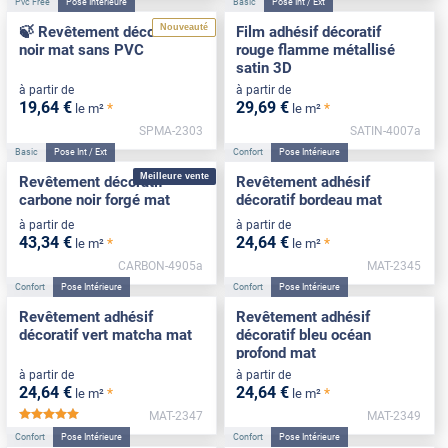
Pvc Free
Pose Intérieure
Basic
Pose Int / Ext
Nouveauté
🍃 Revêtement décoratif
Film adhésif décoratif
noir mat sans PVC
rouge flamme métallisé
satin 3D
à partir de
à partir de
19
,64
€
29
,69
€
*
*
le m²
le m²
SPMA-2303
SATIN-4007a
Basic
Pose Int / Ext
Confort
Pose Intérieure
Meilleure vente
Revêtement décoratif
Revêtement adhésif
carbone noir forgé mat
décoratif bordeau mat
à partir de
à partir de
43
,34
€
24
,64
€
*
*
le m²
le m²
CARBON-4905a
MAT-2345
Confort
Pose Intérieure
Confort
Pose Intérieure
Revêtement adhésif
Revêtement adhésif
décoratif vert matcha mat
décoratif bleu océan
profond mat
à partir de
à partir de
24
,64
€
24
,64
€
*
*
le m²
le m²
MAT-2347
MAT-2349
*****
Confort
Pose Intérieure
Confort
Pose Intérieure