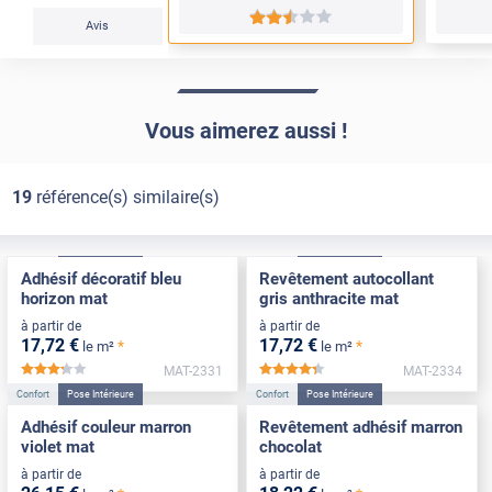
*****
Avis
Vous aimerez aussi !
19
référence(s) similaire(s)
Confort
Pose Intérieure
Confort
Pose Intérieure
Adhésif décoratif bleu
Revêtement autocollant
horizon mat
gris anthracite mat
à partir de
à partir de
17
,72
€
17
,72
€
*
*
le m²
le m²
MAT-2331
MAT-2334
*****
*****
Confort
Pose Intérieure
Confort
Pose Intérieure
Adhésif couleur marron
Revêtement adhésif marron
violet mat
chocolat
à partir de
à partir de