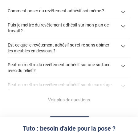
Comment poser du revêtement adhésif soi-même ?
Puis-je mettre du revêtement adhésif sur mon plan de
« Comment poser un revêtement adhésif ? »
travail ?
Est-ce que le revêtement adhésif se retire sans abîmer
les meubles en dessous ?
"Peut-on installer du
Peut-on mettre du revêtement adhésif sur une surface
revêtement adhésif sur un plan de travail de cuisine ?"
avec du relief ?
Peut-on mettre du revêtement adhésif sur du carrelage
?
Partir d'un coin et tirer assez fermement
Voir plus de questions
Utiliser une solution de dépose pour annuler l'action de la
Comment poser du revêtement adhésif dans les angles
colle
?
S'aider d'un décapeur thermique : la colle va ramollir le film
faire appel à un
et la colle. Vous retirez beaucoup plus facilement le
«
poseur professionnel
revêtement adhésif.
Tuto : besoin d'aide pour la pose ?
Réussir la pose d'un revêtement adhésif dans les angles. »
Lisser la surface avec un enduit de lissage au préalable
Commander à la taille des carreaux et réappliquer un joint