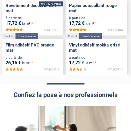
Meilleure vente
Revêtement décoratif noir
Papier autocollant rouge
mat
mat
à partir de
à partir de
17
,72
€
17
,72
€
*
*
le m²
le m²
MAT-2303
MAT-2304
*****
*****
Confort
Pose Intérieure
Confort
Pose Intérieure
Film adhésif PVC orange
Vinyl adhésif mokka grisé
mat
mat
à partir de
à partir de
26
,15
€
17
,72
€
*
*
le m²
le m²
MAT-2301
MAT-2311
*****
*****
Confiez la pose à nos professionnels