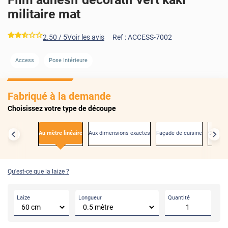
militaire mat
*****
2.50
/ 5
Voir les avis
Ref :
ACCESS-7002
Access
Pose Intérieure
AVANT
Fabriqué à la demande
Choisissez votre type de découpe
Au mètre linéaire
Aux dimensions exactes
Façade de cuisine
Créden
Qu'est-ce que la laize ?
Laize
Longueur
Quantité