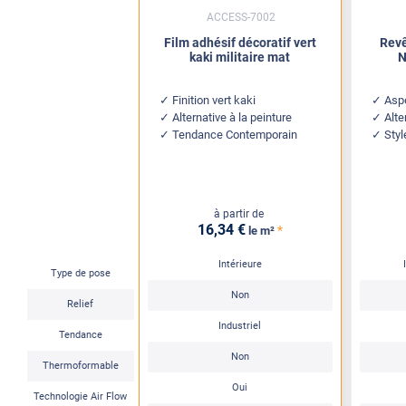
ACCESS-7002
Film adhésif décoratif vert
Revê
kaki militaire mat
N
Finition vert kaki
Aspe
Alternative à la peinture
Alte
Tendance Contemporain
Styl
à partir de
16
,34
€
*
le m²
Intérieure
Type de pose
Non
Relief
Industriel
Tendance
Non
Thermoformable
Oui
Technologie Air Flow