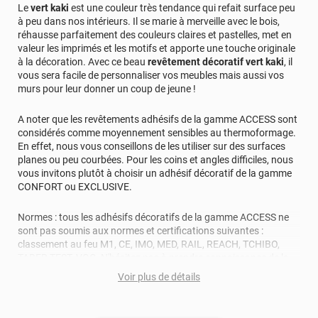
Le
vert kaki
est une couleur très tendance qui refait surface peu
à peu dans nos intérieurs. Il se marie à merveille avec le bois,
réhausse parfaitement des couleurs claires et pastelles, met en
valeur les imprimés et les motifs et apporte une touche originale
à la décoration. Avec ce beau
revêtement décoratif vert kaki
, il
vous sera facile de personnaliser vos meubles mais aussi vos
murs pour leur donner un coup de jeune !
A noter que les revêtements adhésifs de la gamme ACCESS sont
considérés comme moyennement sensibles au thermoformage.
En effet, nous vous conseillons de les utiliser sur des surfaces
planes ou peu courbées. Pour les coins et angles difficiles, nous
vous invitons plutôt à choisir un adhésif décoratif de la gamme
CONFORT ou EXCLUSIVE.
Normes : tous les adhésifs décoratifs de la gamme ACCESS ne
sont pas soumis aux normes et certifications suivantes :
classement au feu M1, CE, IMO, MED, RAIL, REACH, TCHIBO,
TABER TEST, VOC. N'hésitez pas à prendre connaissance de la
fiche technique ou à contacter nos conseillers pour toutes
Voir plus de détails
questions au sujet des normes de ces revêtements adhésifs.
Durabilité : 5 à 8 ans en pose intérieure (anti craquèlement,