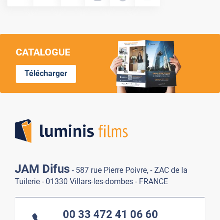
CATALOGUE
Télécharger
Lumi
JAM Difus
- 587 rue Pierre Poivre, - ZAC de la
Tuilerie - 01330 Villars-les-dombes - FRANCE
00 33 472 41 06 60