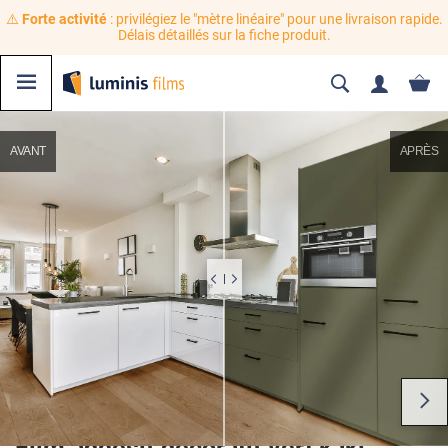
⚠️
Forte activité
: privilégiez le "mètre linéaire" pour une livraison rapide.
Délais détaillés sur la fiche produit.
AVANT
APRÈS
Film adhésif décoratif vert kaki