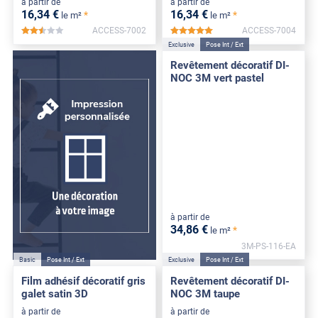
à partir de
à partir de
16
,34
€
16
,34
€
*
*
le m²
le m²
ACCESS-7002
ACCESS-7004
*****
*****
Exclusive
Pose Int / Ext
Revêtement décoratif DI-
NOC 3M vert pastel
à partir de
34
,86
€
*
le m²
3M-PS-116-EA
Basic
Pose Int / Ext
Exclusive
Pose Int / Ext
Film adhésif décoratif gris
Revêtement décoratif DI-
galet satin 3D
NOC 3M taupe
à partir de
à partir de