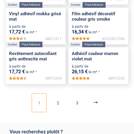
Confort
Pose Intérieure
Access
Pose Intérieure
Vinyl adhésif mokka grisé
Film adhésif décoratif
mat
couleur gris smoke
à partir de
à partir de
17
,72
€
16
,34
€
*
*
le m²
le m²
MAT-2311
ACCESS-7006
*****
*****
Confort
Pose Intérieure
Confort
Pose Intérieure
Revêtement autocollant
Adhésif couleur marron
gris anthracite mat
violet mat
à partir de
à partir de
17
,72
€
26
,15
€
*
*
le m²
le m²
MAT-2334
MAT-2336
*****
*****
1
2
3
Vous recherchez plutôt ?