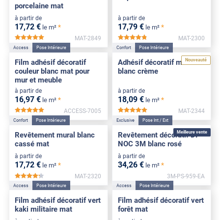
porcelaine mat
à partir de
à partir de
17
,72
€
17
,79
€
*
*
le m²
le m²
MAT-2849
MAT-2300
*****
*****
Access
Pose Intérieure
Confort
Pose Intérieure
Nouveauté
Film adhésif décoratif
Adhésif décoratif mat
couleur blanc mat pour
blanc crème
mur et meuble
à partir de
à partir de
16
,97
€
18
,09
€
*
*
le m²
le m²
ACCESS-7005
MAT-2344
*****
*****
Confort
Pose Intérieure
Exclusive
Pose Int / Ext
Meilleure vente
Revêtement mural blanc
Revêtement décoratif DI-
cassé mat
NOC 3M blanc rosé
à partir de
à partir de
17
,72
€
34
,26
€
*
*
le m²
le m²
MAT-2320
3M-PS-959-EA
*****
Access
Pose Intérieure
Access
Pose Intérieure
Film adhésif décoratif vert
Film adhésif décoratif vert
kaki militaire mat
forêt mat