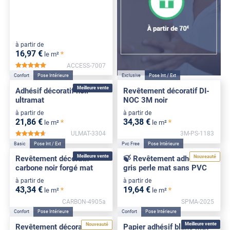
à partir de
16
,97
€
*
le m²
ACCESS-7007
*****
Confort
Pose Intérieure
Exclusive
Pose Int / Ext
Meilleure vente
Adhésif décoratif noir
Revêtement décoratif DI-
ultramat
NOC 3M noir
à partir de
à partir de
21
,86
€
34
,38
€
*
*
le m²
le m²
ULMAT-3304
3M-PS-1183
*****
Basic
Pose Int / Ext
Pvc Free
Pose Intérieure
Meilleure vente
Nouveauté
Revêtement décoratif
🍃 Revêtement adhésif
carbone noir forgé mat
gris perle mat sans PVC
à partir de
à partir de
43
,34
€
19
,64
€
*
*
le m²
le m²
CARBON-4905a
SPMA-2025
Confort
Pose Intérieure
Confort
Pose Intérieure
Meilleure vente
Nouveauté
Revêtement décoratif
Papier adhésif blanc mat