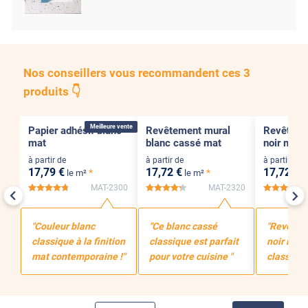
Nos conseillers vous recommandent ces 3
produits 👇
Confort
Pose Intérieure
Confort
Pose Intérieure
Confort
Pose 
Meilleure vente
Papier adhésif blanc
Revêtement mural
Revêtemen
mat
blanc cassé mat
noir mat
à partir de
à partir de
à partir de
17
,79
€
17
,72
€
17
,72
€
*
*
le m²
le m²
l
MAT-2300
MAT-2320
*****
*****
*
"Couleur blanc
"Ce blanc cassé
"Revêtem
classique à la finition
classique est parfait
noir mat 
mat contemporaine !"
pour votre cuisine "
classe"