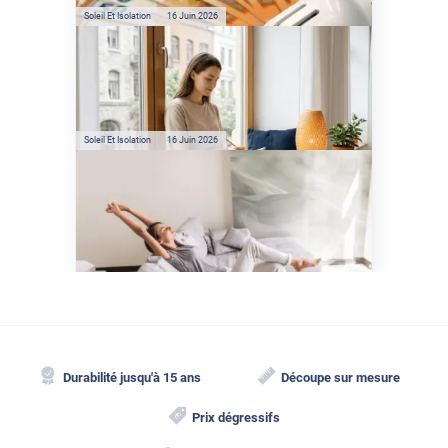
Soleil Et Isolation
16 Juin 2026
Préservez votre logement de
la chaleur : les conseils de
Jamy de C'est Pas Sorcier
Soleil Et Isolation
16 Juin 2026
Comment protéger sa
maison de la chaleur sans
climatisation ?
Durabilité jusqu'à 15 ans
Découpe sur mesure
Prix dégressifs