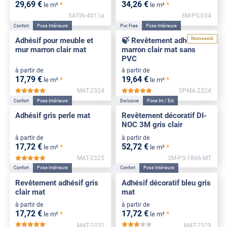
29
,69
€
34
,26
€
*
*
le m²
le m²
SATIN-4011a
3M-PS-034
Confort
Pose Intérieure
Pvc Free
Pose Intérieure
Nouveauté
Adhésif pour meuble et
🍃 Revêtement adhésif
mur marron clair mat
marron clair mat sans
PVC
à partir de
à partir de
17
,79
€
19
,64
€
*
*
le m²
le m²
MAT-2324
SPMA-2324
*****
*****
Confort
Pose Intérieure
Exclusive
Pose Int / Ext
Adhésif gris perle mat
Revêtement décoratif DI-
NOC 3M gris clair
à partir de
à partir de
17
,72
€
52
,72
€
*
*
le m²
le m²
MAT-2325
3M-PS-1866-MT
*****
Confort
Pose Intérieure
Confort
Pose Intérieure
Revêtement adhésif gris
Adhésif décoratif bleu gris
clair mat
mat
à partir de
à partir de
17
,72
€
17
,72
€
*
*
le m²
le m²
MAT-2332
MAT-2329
*****
*****