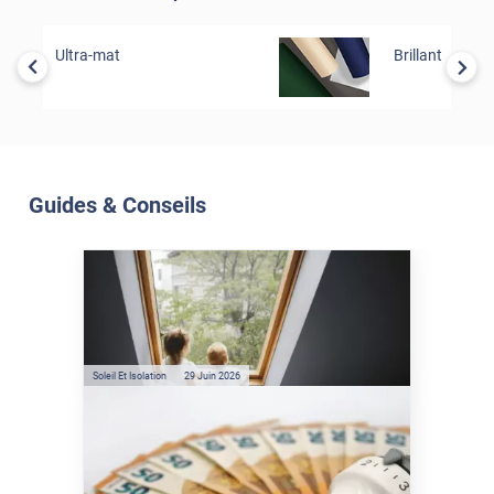
Ultra-mat
Brillant
Guides & Conseils
Soleil Et Isolation
07 Juil. 2026
Véranda et Velux : Comment
bloquer jusqu'à 80% de
l'énergie solaire sans
climatisation ?
Soleil Et Isolation
29 Juin 2026
Film anti-chaleur : quelles
sont les économies d’énergie
réelles ?