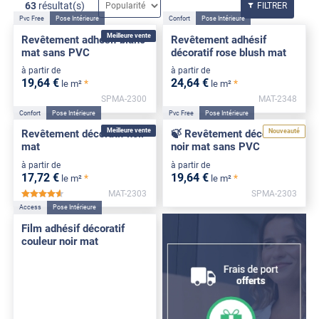
63
résultat(s)
FILTRER
Pvc Free
Pose Intérieure
Confort
Pose Intérieure
Meilleure vente
Revêtement adhésif blanc
Revêtement adhésif
mat sans PVC
décoratif rose blush mat
à partir de
à partir de
19
,64
€
24
,64
€
*
*
le m²
le m²
SPMA-2300
MAT-2348
Confort
Pose Intérieure
Pvc Free
Pose Intérieure
Meilleure vente
Nouveauté
Revêtement décoratif noir
🍃 Revêtement décoratif
mat
noir mat sans PVC
à partir de
à partir de
17
,72
€
19
,64
€
*
*
le m²
le m²
MAT-2303
SPMA-2303
*****
Access
Pose Intérieure
Film adhésif décoratif
couleur noir mat