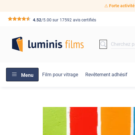
⚠️
Forte activité
*****
4.52
/5.00 sur
17592
avis certifiés
Film pour vitrage
Revêtement adhésif
Menu