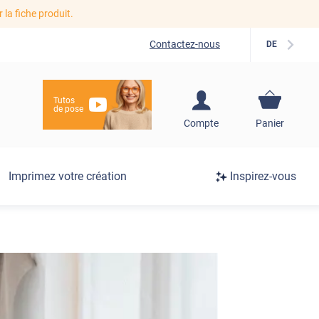
r la fiche produit.
Contactez-nous
DE
Tutos
de pose
S'inscrire / Se
Compte
Panier
connecter
Connexion
Imprimez votre création
Inspirez-vous
/
Inscription