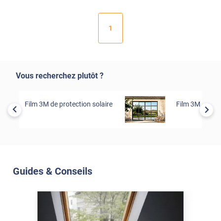
1
Vous recherchez plutôt ?
Film 3M de protection solaire
Film 3M de séc
Guides & Conseils
Soleil Et Isolation
07 Juil. 2026
Véranda et Velux : Comment
bloquer jusqu'à 80% de