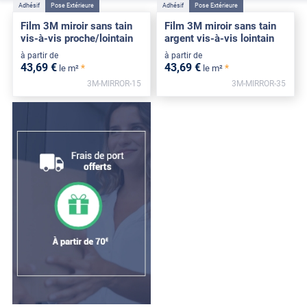
Adhésif
Pose Extérieure
Adhésif
Pose Extérieure
Film 3M miroir sans tain
Film 3M miroir sans tain
vis-à-vis proche/lointain
argent vis-à-vis lointain
à partir de
à partir de
43
,69
€
43
,69
€
*
*
le m²
le m²
3M-MIRROR-15
3M-MIRROR-35