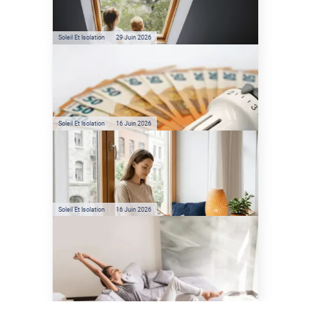
l'énergie solaire sans
climatisation ?
Soleil Et Isolation
29 Juin 2026
Film anti-chaleur : quelles
sont les économies d’énergie
réelles ?
Soleil Et Isolation
16 Juin 2026
Préservez votre logement de
la chaleur : les conseils de
Jamy de C'est Pas Sorcier
Soleil Et Isolation
16 Juin 2026
Comment protéger sa
maison de la chaleur sans
climatisation ?