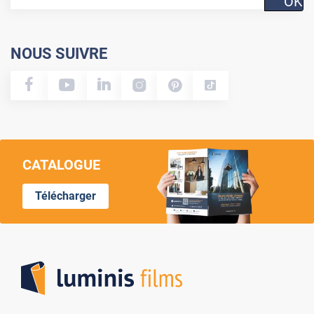
OK
NOUS SUIVRE
CATALOGUE
Télécharger
Lumi