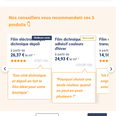
Nos conseillers vous recommandent ces 3
produits 👇
Électrostatique
Pose Intérieure
Adhésif
Pose Intérieure
Adhésif
Pose 
Meilleure vente
Nouveauté
Film éléctrostatique
Film dichroïque
Film coul
dichroïque dépoli
adhésif couleurs
transpare
d'hiver
à partir de
à partir de
26
,37
€
14
,16
€
à partir de
*
le m²
l
24
,93
€
*
le m²
STAT-156i
*****
COLOR-100i
"Son côté dichroïque
"Un film 
"Pourquoi choisir une
et dépoli en fait le
original ?
seule couleur, quand
film idéal pour votre
avec ce f
on peut en avoir
boutique"
plusieurs ?"