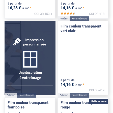
à partir de
à partir de
16
,23
€
14
,16
€
*
*
le m²
le m²
COLOR-453ix
COLOR-418i
*****
Adhésif
Pose Intérieure
Film couleur transparent
vert clair
à partir de
14
,16
€
*
le m²
COLOR-412i
Adhésif
Pose Intérieure
Adhésif
Pose Intérieure
Meilleure vente
Film couleur transparent
Film couleur transparent
framboise
rouge