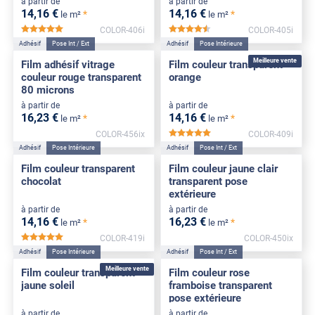
à partir de
à partir de
14
,16
€
14
,16
€
*
*
le m²
le m²
COLOR-406i
COLOR-405i
*****
*****
Adhésif
Pose Int / Ext
Adhésif
Pose Intérieure
Meilleure vente
Film adhésif vitrage
Film couleur transparent
couleur rouge transparent
orange
80 microns
à partir de
à partir de
16
,23
€
14
,16
€
*
*
le m²
le m²
COLOR-456ix
COLOR-409i
*****
Adhésif
Pose Intérieure
Adhésif
Pose Int / Ext
Film couleur transparent
Film couleur jaune clair
chocolat
transparent pose
extérieure
à partir de
à partir de
14
,16
€
16
,23
€
*
*
le m²
le m²
COLOR-419i
COLOR-450ix
*****
Adhésif
Pose Intérieure
Adhésif
Pose Int / Ext
Meilleure vente
Film couleur transparent
Film couleur rose
jaune soleil
framboise transparent
pose extérieure
à partir de
à partir de