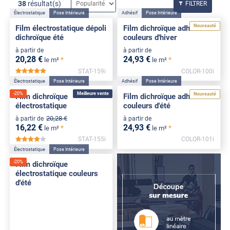
38
résultat(s)
FILTRER
Électrostatique
Pose Intérieure
Adhésif
Pose Intérieure
Nouveauté
Film électrostatique dépoli
Film dichroïque adhésif
dichroïque été
couleurs d'hiver
à partir de
à partir de
20
,28
€
24
,93
€
*
*
le m²
le m²
STAT-159i
COLOR-100i
*****
Électrostatique
Pose Intérieure
Adhésif
Pose Intérieure
-
20
%
Meilleure vente
Nouveauté
Film dichroïque
Film dichroïque adhésif
électrostatique
couleurs d'été
20
,28
€
à partir de
à partir de
16
,22
€
24
,93
€
*
*
le m²
le m²
STAT-155i
COLOR-101i
*****
Électrostatique
Pose Intérieure
-
20
%
Film dichroïque
électrostatique couleurs
d'été