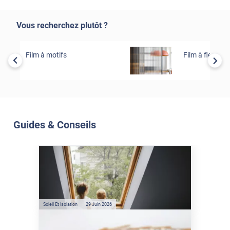
Vous recherchez plutôt ?
Film à motifs
Film à fleurs
Guides & Conseils
Soleil Et Isolation
07 Juil. 2026
Véranda et Velux : Comment
bloquer jusqu'à 80% de
l'énergie solaire sans
climatisation ?
Soleil Et Isolation
29 Juin 2026
Film anti-chaleur : quelles