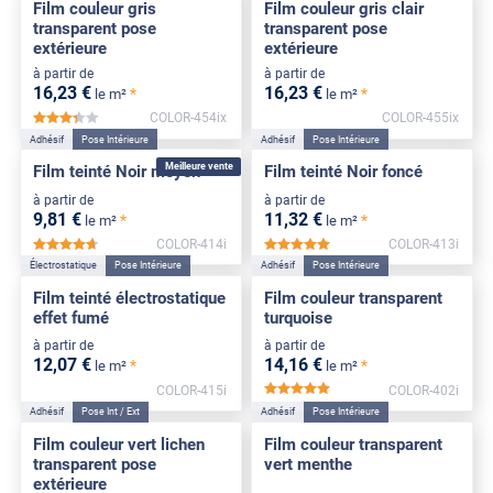
Film couleur gris
Film couleur gris clair
transparent pose
transparent pose
extérieure
extérieure
à partir de
à partir de
16
,23
€
16
,23
€
*
*
le m²
le m²
COLOR-454ix
COLOR-455ix
*****
Adhésif
Pose Intérieure
Adhésif
Pose Intérieure
Meilleure vente
Film teinté Noir moyen
Film teinté Noir foncé
à partir de
à partir de
9
,81
€
11
,32
€
*
*
le m²
le m²
COLOR-414i
COLOR-413i
*****
*****
Électrostatique
Pose Intérieure
Adhésif
Pose Intérieure
Film teinté électrostatique
Film couleur transparent
effet fumé
turquoise
à partir de
à partir de
12
,07
€
14
,16
€
*
*
le m²
le m²
COLOR-415i
COLOR-402i
*****
Adhésif
Pose Int / Ext
Adhésif
Pose Intérieure
Film couleur vert lichen
Film couleur transparent
transparent pose
vert menthe
extérieure