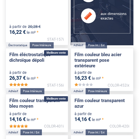
20
,28
€
à partir de
16
,22
€
*
le m²
STAT-157i
Électrostatique
Pose Intérieure
Adhésif
Pose Int / Ext
Meilleure vente
Film éléctrostatique
Film couleur bleu acier
dichroïque dépoli
transparent pose
extérieure
à partir de
à partir de
26
,37
€
16
,23
€
*
*
le m²
le m²
STAT-156i
COLOR-452ix
*****
*****
Adhésif
Pose Intérieure
Adhésif
Pose Intérieure
Meilleure vente
Film couleur transparent
Film couleur transparent
bleu moyen
azur
à partir de
à partir de
14
,16
€
14
,16
€
*
*
le m²
le m²
COLOR-401i
COLOR-420i
*****
Adhésif
Pose Int / Ext
Adhésif
Pose Int / Ext