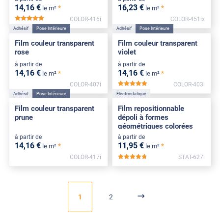
14
,16
€
16
,23
€
*
*
le m²
le m²
COLOR-416i
COLOR-451ix
*****
Adhésif
Pose Intérieure
Adhésif
Pose Intérieure
Film couleur transparent
Film couleur transparent
rose
violet
à partir de
à partir de
14
,16
€
14
,16
€
*
*
le m²
le m²
COLOR-407i
COLOR-403i
*****
Adhésif
Pose Intérieure
Électrostatique
Film couleur transparent
Film repositionnable
prune
dépoli à formes
géométriques colorées
à partir de
à partir de
14
,16
€
11
,95
€
*
*
le m²
le m²
COLOR-417i
STAT-627i
*****
1
2