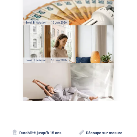
sont les économies d’énergie
réelles ?
Soleil Et Isolation
16 Juin 2026
Préservez votre logement de
la chaleur : les conseils de
Jamy de C'est Pas Sorcier
Soleil Et Isolation
16 Juin 2026
Comment protéger sa
maison de la chaleur sans
climatisation ?
Durabilité jusqu'à 15 ans
Découpe sur mesure