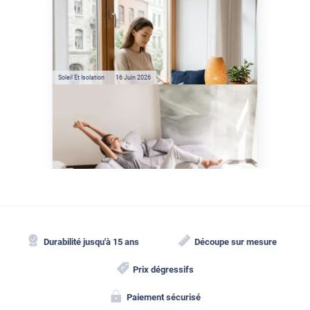
Préservez votre logement de
la chaleur : les conseils de
Jamy de C'est Pas Sorcier
Soleil Et Isolation
16 Juin 2026
Comment protéger sa
maison de la chaleur sans
climatisation ?
Durabilité jusqu'à 15 ans
Découpe sur mesure
Prix dégressifs
Paiement sécurisé