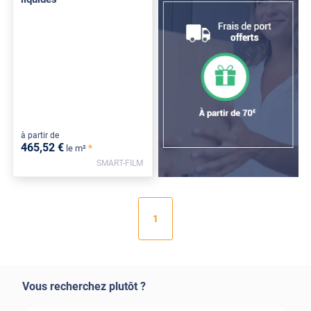
à partir de
465
,52
€
*
le m²
SMART-FILM
1
Vous recherchez plutôt ?