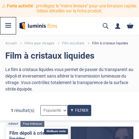
⚠️
Forte activité
: privilégiez le "mètre linéaire" pour une livraison rapide.
Délais détaillés sur la fiche produit.
Accueil
Films pour vitrages
Film occultant
Film à cristaux liquides
Film à cristaux liquides
Le film à cristaux liquides vous permet de passer du transparent au
dépoli et inversement sans altérer la transmission lumineuse du
vitrage. Vous contrôlez totalement la transparence de la surface
vitrée équipée.
1
résultat(s)
FILTRER
Adhésif
Pose Intérieure
Meilleure vente
Film dépoli à cristaux
liquides