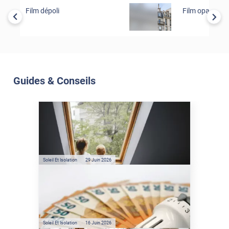
Film dépoli
Film opacifian
Guides & Conseils
Soleil Et Isolation
07 Juil. 2026
Véranda et Velux : Comment
bloquer jusqu'à 80% de
l'énergie solaire sans
climatisation ?
Soleil Et Isolation
29 Juin 2026
Film anti-chaleur : quelles
sont les économies d’énergie
réelles ?
Soleil Et Isolation
16 Juin 2026