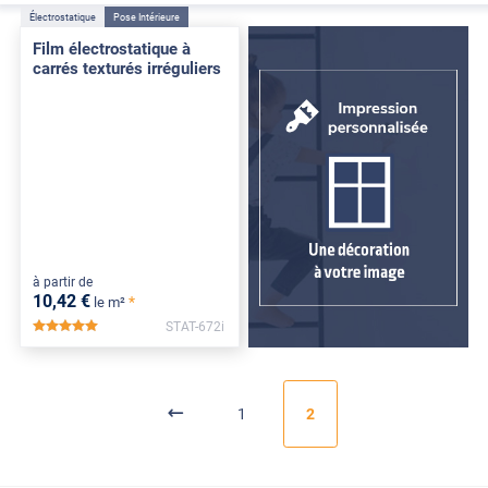
Électrostatique
Pose Intérieure
Film électrostatique à
carrés texturés irréguliers
à partir de
10
,42
€
*
le m²
STAT-672i
*****
1
2