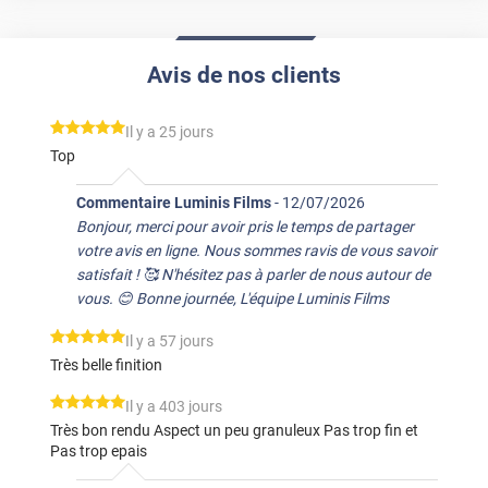
Avis de nos clients
*****
Il y a 25 jours
Top
Commentaire Luminis Films
-
12/07/2026
Bonjour, merci pour avoir pris le temps de partager
votre avis en ligne. Nous sommes ravis de vous savoir
satisfait ! 🥰 N'hésitez pas à parler de nous autour de
vous. 😊 Bonne journée, L'équipe Luminis Films
*****
Il y a 57 jours
Très belle finition
*****
Il y a 403 jours
Très bon rendu Aspect un peu granuleux Pas trop fin et
Pas trop epais