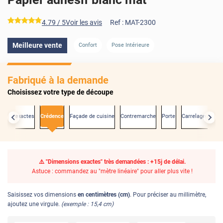
*****
4.79
/ 5
Voir les avis
Ref :
MAT-2300
Meilleure vente
Confort
Pose Intérieure
Fabriqué à la demande
Choisissez votre type de découpe
sions exactes
Crédence
Façade de cuisine
Contremarche
Porte
Carrelage mural
⚠️ "Dimensions exactes" très demandées : +15j de délai.
Astuce : commandez au "mètre linéaire" pour aller plus vite !
Saisissez vos dimensions
en centimètres (cm)
. Pour préciser au millimètre,
ajoutez une virgule.
(exemple : 15,4 cm)