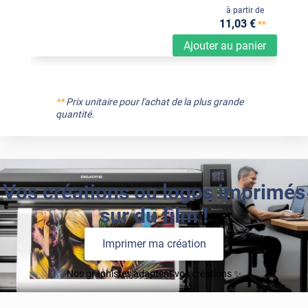
à partir de
11
,03
€
**
Ajouter au panier
**
Prix unitaire pour l'achat de la plus grande
quantité.
Vos créations ou logos imprimés
sur du film !
Imprimer ma création
Nos graphistes adaptent vos créations ✨