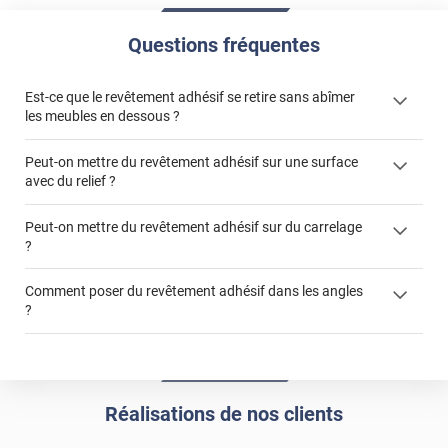
Questions fréquentes
Est-ce que le revêtement adhésif se retire sans abîmer
les meubles en dessous ?
Peut-on mettre du revêtement adhésif sur une surface
avec du relief ?
Peut-on mettre du revêtement adhésif sur du carrelage
?
Partir d'un coin et tirer assez fermement
Utiliser une solution de dépose pour annuler l'action de la
Comment poser du revêtement adhésif dans les angles
colle
?
S'aider d'un décapeur thermique : la colle va ramollir le film
faire appel à un
et la colle. Vous retirez beaucoup plus facilement le
«
poseur professionnel
revêtement adhésif.
Réussir la pose d'un revêtement adhésif dans les angles. »
Lisser la surface avec un enduit de lissage au préalable
Commander à la taille des carreaux et réappliquer un joint
propre par dessus
Réalisations de nos clients