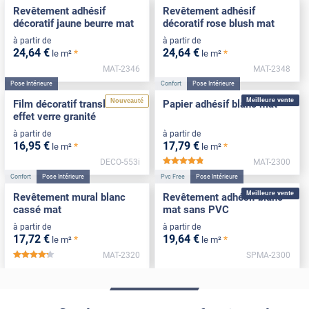
Revêtement adhésif
Revêtement adhésif
décoratif jaune beurre mat
décoratif rose blush mat
à partir de
à partir de
24
,64
€
24
,64
€
*
*
le m²
le m²
MAT-2346
MAT-2348
Pose Intérieure
Confort
Pose Intérieure
Meilleure vente
Nouveauté
Film décoratif translucide
Papier adhésif blanc mat
effet verre granité
à partir de
à partir de
16
,95
€
17
,79
€
*
*
le m²
le m²
DECO-553i
MAT-2300
*****
Confort
Pose Intérieure
Pvc Free
Pose Intérieure
Meilleure vente
Revêtement mural blanc
Revêtement adhésif blanc
cassé mat
mat sans PVC
à partir de
à partir de
17
,72
€
19
,64
€
*
*
le m²
le m²
MAT-2320
SPMA-2300
*****