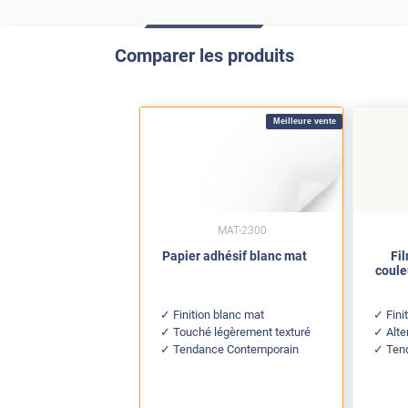
Comparer les produits
Meilleure vente
MAT-2300
Papier adhésif blanc mat
Fi
coule
Finition blanc mat
Fini
Touché légèrement texturé
Alte
Tendance Contemporain
Ten