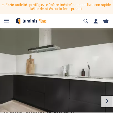
⚠️
Forte activité
: privilégiez le "mètre linéaire" pour une livraison rapide.
Délais détaillés sur la fiche produit.
Papier adhésif blanc mat