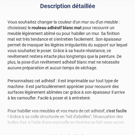
Commentaire Luminis Films
-
23/11/2023
Description détaillée
Bonjour, Merci pour votre évaluation positive ! Nous
sommes ravis de savoir que vous avez apprécié votre
Vous souhaitez changer la couleur d'un mur ou d'un meuble :
expérience avec Luminis Films. La satisfaction de nos
choisissez le
rouleau adhésif blanc mat
pour recouvrir un
clients est notre priorité absolue, et nous sommes
meuble légèrement abîmé ou pour habiller un mur. Sa finition
ravis de constater que nous avons pu répondre à vos
mat est très tendance et s'entretien facilement. Son épaisseur
attentes. Cordialement, L'équipe Luminis Films
permet de masquer les légères irrégularités du support sur lequel
vous souhaitez le poser. Grâce à sa haute résistance, ce
*****
Il y a 1094 jours
revêtement restera intacte plus longtemps que la peinture. De
Il est de bonne qualité.je l'utilise pour ma cuisine.
plus, la pose d'un revêtement adhésif blanc mat ne nécessite
aucune préparation et aucun temps de séchage.
*****
Il y a 1123 jours
Le résultat est parfait, le mise en forme s'est parfaitement
Personnalisez cet adhésif : il est imprimable sur tout type de
adapté au arrondi. excellent produit
machine. Il est particulièrement apprécier pour recouvrir des
surfaces légèrement abîmées car grâce à son épaisseur il arrive
*****
Il y a 1214 jours
à les camoufler. Facile à poser et à entretenir.
Je l ai utilisé en largeur 60 et 120 pour recouvrir les
meubles de mon van qui étaient rouges pompier d origine.
Pour habiller vos meubles et vos murs de cet adhésif,
c'est facile
Super résultat et couvrant à 100%
! Grâce à sa colle structurée en "nid d'abeilles", l'évacuation des
bulles d'air à l'aide d'une maroufle en feutrine se fait sans accro.
*****
Il y a 1453 jours
Comptez ainsi sur une application du revêtement décoratif ultra-
parfait
rapide et simple qui ne nécessite aucun travaux. De plus, ce