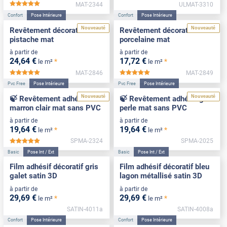
MAT-2344
ULMAT-3310
*****
Confort
Pose Intérieure
Confort
Pose Intérieure
Nouveauté
Nouveauté
Revêtement décoratif vert
Revêtement décoratif
pistache mat
porcelaine mat
à partir de
à partir de
24
,64
€
17
,72
€
*
*
le m²
le m²
MAT-2846
MAT-2849
*****
*****
Pvc Free
Pose Intérieure
Pvc Free
Pose Intérieure
Nouveauté
Nouveauté
🍃 Revêtement adhésif
🍃 Revêtement adhésif gris
marron clair mat sans PVC
perle mat sans PVC
à partir de
à partir de
19
,64
€
19
,64
€
*
*
le m²
le m²
SPMA-2324
SPMA-2025
*****
Basic
Pose Int / Ext
Basic
Pose Int / Ext
Film adhésif décoratif gris
Film adhésif décoratif bleu
galet satin 3D
lagon métallisé satin 3D
à partir de
à partir de
29
,69
€
29
,69
€
*
*
le m²
le m²
SATIN-4011a
SATIN-4008a
Confort
Pose Intérieure
Confort
Pose Intérieure