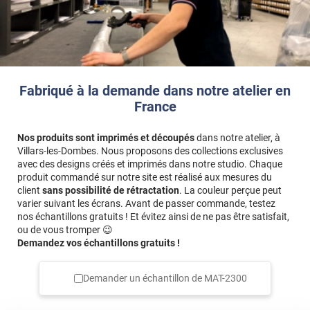
a malgré tout donné un rendu plus qu'appréciable.
*****
Il y a 1266 jours
Le format n’est pas le bon Commande en 90 cm et livré en
65 cm
Fabriqué à la demande dans notre atelier en
France
Nos produits sont imprimés et découpés
dans notre atelier, à
Villars-les-Dombes. Nous proposons des collections exclusives
avec des designs créés et imprimés dans notre studio. Chaque
produit commandé sur notre site est réalisé aux mesures du
client
sans possibilité de rétractation
. La couleur perçue peut
varier suivant les écrans. Avant de passer commande, testez
nos échantillons gratuits ! Et évitez ainsi de ne pas être satisfait,
ou de vous tromper 😉
Demandez vos échantillons gratuits !
Demander un échantillon de
MAT-2300