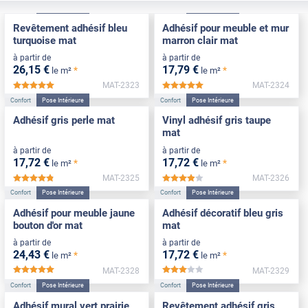
Confort
Pose Intérieure
Confort
Pose Intérieure
Revêtement adhésif bleu
Adhésif pour meuble et mur
turquoise mat
marron clair mat
à partir de
à partir de
26
,15
€
17
,79
€
*
*
le m²
le m²
MAT-2323
MAT-2324
*****
*****
Confort
Pose Intérieure
Confort
Pose Intérieure
Adhésif gris perle mat
Vinyl adhésif gris taupe
mat
à partir de
à partir de
17
,72
€
17
,72
€
*
*
le m²
le m²
MAT-2325
MAT-2326
*****
*****
Confort
Pose Intérieure
Confort
Pose Intérieure
Adhésif pour meuble jaune
Adhésif décoratif bleu gris
bouton d'or mat
mat
à partir de
à partir de
24
,43
€
17
,72
€
*
*
le m²
le m²
MAT-2328
MAT-2329
*****
*****
Confort
Pose Intérieure
Confort
Pose Intérieure
Adhésif mural vert prairie
Revêtement adhésif gris