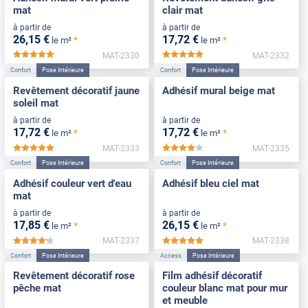
mat
clair mat
à partir de
à partir de
26
,15
€
17
,72
€
*
*
le m²
le m²
MAT-2330
MAT-2332
*****
*****
Confort
Pose Intérieure
Confort
Pose Intérieure
Revêtement décoratif jaune
Adhésif mural beige mat
soleil mat
à partir de
à partir de
17
,72
€
17
,72
€
*
*
le m²
le m²
MAT-2333
MAT-2335
*****
*****
Confort
Pose Intérieure
Confort
Pose Intérieure
Adhésif couleur vert d'eau
Adhésif bleu ciel mat
mat
à partir de
à partir de
17
,85
€
26
,15
€
*
*
le m²
le m²
MAT-2337
MAT-2338
*****
*****
Confort
Pose Intérieure
Access
Pose Intérieure
Revêtement décoratif rose
Film adhésif décoratif
pêche mat
couleur blanc mat pour mur
et meuble