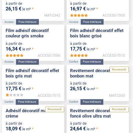
à partir de
à partir de
26
,15
€
16
,97
€
*
*
le m²
le m²
MAT-2342
ACCESS-7005
*****
Access
Pose Intérieure
Access
Pose Intérieure
Film adhésif décoratif
Film adhésif décoratif effet
couleur gris smoke
bois blanc grisé
à partir de
à partir de
16
,34
€
17
,75
€
*
*
le m²
le m²
ACCESS-7006
ACCESS-7010
*****
*****
Access
Pose Intérieure
Confort
Pose Intérieure
Nouveauté
Film adhésif décoratif effet
Revêtement décoratif rose
bois gris mat
bonbon mat
à partir de
à partir de
17
,75
€
26
,15
€
*
*
le m²
le m²
ACCESS-7015
MAT-2343
*****
Confort
Pose Intérieure
Confort
Pose Intérieure
Nouveauté
Nouveauté
Adhésif décoratif mat blanc
Revêtement décoratif vert
crème
foncé olive ultra mat
à partir de
à partir de
18
,09
€
24
,64
€
*
*
le m²
le m²