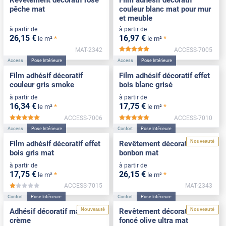
pêche mat
couleur blanc mat pour mur
et meuble
à partir de
à partir de
26
,15
€
16
,97
€
*
*
le m²
le m²
MAT-2342
ACCESS-7005
*****
Access
Pose Intérieure
Access
Pose Intérieure
Film adhésif décoratif
Film adhésif décoratif effet
couleur gris smoke
bois blanc grisé
à partir de
à partir de
16
,34
€
17
,75
€
*
*
le m²
le m²
ACCESS-7006
ACCESS-7010
*****
*****
Access
Pose Intérieure
Confort
Pose Intérieure
Nouveauté
Film adhésif décoratif effet
Revêtement décoratif rose
bois gris mat
bonbon mat
à partir de
à partir de
17
,75
€
26
,15
€
*
*
le m²
le m²
ACCESS-7015
MAT-2343
*****
Confort
Pose Intérieure
Confort
Pose Intérieure
Nouveauté
Nouveauté
Adhésif décoratif mat blanc
Revêtement décoratif vert
crème
foncé olive ultra mat