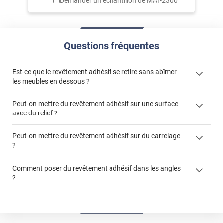
Demander un échantillon de
MAT-2300
Questions fréquentes
Est-ce que le revêtement adhésif se retire sans abîmer
les meubles en dessous ?
Peut-on mettre du revêtement adhésif sur une surface
avec du relief ?
Peut-on mettre du revêtement adhésif sur du carrelage
?
Partir d'un coin et tirer assez fermement
Utiliser une solution de dépose pour annuler l'action de la
Comment poser du revêtement adhésif dans les angles
colle
?
S'aider d'un décapeur thermique : la colle va ramollir le film
faire appel à un
et la colle. Vous retirez beaucoup plus facilement le
«
poseur professionnel
revêtement adhésif.
Réussir la pose d'un revêtement adhésif dans les angles. »
Lisser la surface avec un enduit de lissage au préalable
Commander à la taille des carreaux et réappliquer un joint