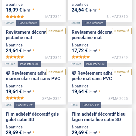
à partir de
à partir de
18
,09
€
24
,64
€
*
*
le m²
le m²
MAT-2344
ULMAT-3310
*****
Confort
Pose Intérieure
Confort
Pose Intérieure
Nouveauté
Nouveauté
Revêtement décoratif vert
Revêtement décoratif
pistache mat
porcelaine mat
à partir de
à partir de
24
,64
€
17
,72
€
*
*
le m²
le m²
MAT-2846
MAT-2849
*****
*****
Pvc Free
Pose Intérieure
Pvc Free
Pose Intérieure
Nouveauté
Nouveauté
🍃 Revêtement adhésif
🍃 Revêtement adhésif gris
marron clair mat sans PVC
perle mat sans PVC
à partir de
à partir de
19
,64
€
19
,64
€
*
*
le m²
le m²
SPMA-2324
SPMA-2025
*****
Basic
Pose Int / Ext
Basic
Pose Int / Ext
Film adhésif décoratif gris
Film adhésif décoratif bleu
galet satin 3D
lagon métallisé satin 3D
à partir de
à partir de
29
,69
€
29
,69
€
*
*
le m²
le m²