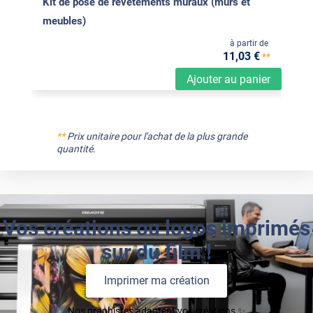
Kit de pose de revêtements muraux (murs et
meubles)
à partir de
11
,03
€
**
Ajouter au panier
**
Prix unitaire pour l'achat de la plus grande
quantité.
Vos créations ou logos imprimés
sur du film !
Imprimer ma création
Nos graphistes adaptent vos créations ✨