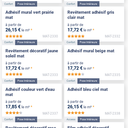
Confort
Pose Intérieure
Confort
Pose Intérieure
Adhésif mural vert prairie
Revêtement adhésif gris
mat
clair mat
à partir de
à partir de
26
,15
€
17
,72
€
*
*
le m²
le m²
MAT-2330
MAT-2332
*****
*****
Confort
Pose Intérieure
Confort
Pose Intérieure
Revêtement décoratif jaune
Adhésif mural beige mat
soleil mat
à partir de
à partir de
17
,72
€
17
,72
€
*
*
le m²
le m²
MAT-2333
MAT-2335
*****
*****
Confort
Pose Intérieure
Confort
Pose Intérieure
Adhésif couleur vert d'eau
Adhésif bleu ciel mat
mat
à partir de
à partir de
17
,85
€
26
,15
€
*
*
le m²
le m²
MAT-2337
MAT-2338
*****
*****
Confort
Pose Intérieure
Access
Pose Intérieure
Revêtement décoratif rose
Film adhésif décoratif