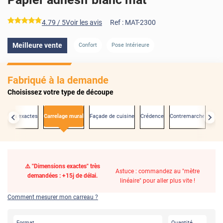
*****
4.79
/ 5
Voir les avis
Ref :
MAT-2300
Meilleure vente
Confort
Pose Intérieure
Fabriqué à la demande
Choisissez votre type de découpe
nsions exactes
Carrelage mural
Façade de cuisine
Crédence
Contremarche
Port
⚠️ "Dimensions exactes" très
Astuce : commandez au "mètre
demandées : +15j de délai.
linéaire" pour aller plus vite !
Comment mesurer mon carreau ?
Format
Quantité