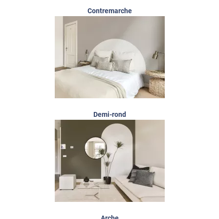
Contremarche
Demi-rond
Arche