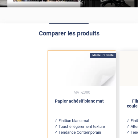
Comparer les produits
Meilleure vente
MAT-2300
Papier adhésif blanc mat
Fi
coule
Finition blanc mat
Fini
Touché légèrement texturé
Alte
Tendance Contemporain
Ten