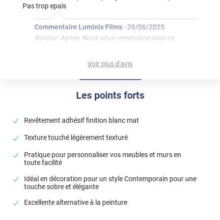
Pas trop epais
Commentaire Luminis Films
-
29/06/2025
Bonjour Agnès, Nous vous remercions pour ce
message ! Votre appréciation de l’aspect et de la
texture confirme que le produit a su répondre à vos
Voir plus d'avis
attentes. Bonne journée, L'équipe Luminis Films
*****
Il y a 707 jours
Les points forts
Facile à poser
*****
Il y a 773 jours
Revêtement adhésif finition blanc mat
Ce film était destiné pour recouvrir un meuble noir.
Texture touché légèrement texturé
Comme il est epais il se colle sans problème et le noir ne se
voit pas par transparence. De plus, il est très facile à
Pratique pour personnaliser vos meubles et murs en
nettoyer
toute facilité
*****
Il y a 916 jours
Idéal en décoration pour un style Contemporain pour une
touche sobre et élégante
Pose facile, bon rendu
Excellente alternative à la peinture
*****
Il y a 987 jours
À part un échantillon trop petit, je n’ai rien a redire, très