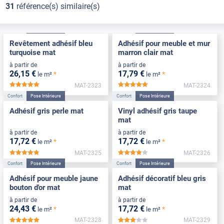
31
référence(s) similaire(s)
Confort
Pose Intérieure
Confort
Pose Intérieure
Revêtement adhésif bleu
Adhésif pour meuble et mur
turquoise mat
marron clair mat
à partir de
à partir de
26
,15
€
17
,79
€
*
*
le m²
le m²
MAT-2323
MAT-2324
*****
*****
Confort
Pose Intérieure
Confort
Pose Intérieure
Adhésif gris perle mat
Vinyl adhésif gris taupe
mat
à partir de
à partir de
17
,72
€
17
,72
€
*
*
le m²
le m²
MAT-2325
MAT-2326
*****
*****
Confort
Pose Intérieure
Confort
Pose Intérieure
Adhésif pour meuble jaune
Adhésif décoratif bleu gris
bouton d'or mat
mat
à partir de
à partir de
24
,43
€
17
,72
€
*
*
le m²
le m²
MAT-2328
MAT-2329
*****
*****