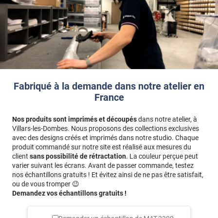
*****
Il y a 2507 jours
Lorsque vous allez mesurer vos carreaux à équiper avec de
Je l'aurai peut-être préféré un peu plus "couvrant" , mais il
l'adhésif, ne comptez pas les joints dans vos mesures ! L'angle
a malgré tout donné un rendu plus qu'appréciable.
des carreaux que vous allez recevoir sera très légèrement "cassé"
afin de suivre les contours des joints.
*****
Il y a 1266 jours
Le format n’est pas le bon Commande en 90 cm et livré en
65 cm
Fabriqué à la demande dans notre atelier en
France
Nos produits sont imprimés et découpés
dans notre atelier, à
Villars-les-Dombes. Nous proposons des collections exclusives
avec des designs créés et imprimés dans notre studio. Chaque
produit commandé sur notre site est réalisé aux mesures du
client
sans possibilité de rétractation
. La couleur perçue peut
varier suivant les écrans. Avant de passer commande, testez
nos échantillons gratuits ! Et évitez ainsi de ne pas être satisfait,
ou de vous tromper 😉
Demandez vos échantillons gratuits !