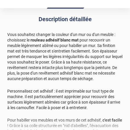
bon produit et très vite expédié. Merci
Commentaire Luminis Films
-
23/11/2023
Description détaillée
Bonjour, Merci pour votre évaluation positive ! Nous
sommes ravis de savoir que vous avez apprécié votre
Vous souhaitez changer la couleur d'un mur ou d'un meuble :
expérience avec Luminis Films. La satisfaction de nos
choisissez le
rouleau adhésif blanc mat
pour recouvrir un
clients est notre priorité absolue, et nous sommes
meuble légèrement abîmé ou pour habiller un mur. Sa finition
ravis de constater que nous avons pu répondre à vos
mat est très tendance et s'entretien facilement. Son épaisseur
attentes. Cordialement, L'équipe Luminis Films
permet de masquer les légères irrégularités du support sur lequel
vous souhaitez le poser. Grâce à sa haute résistance, ce
*****
Il y a 1094 jours
revêtement restera intacte plus longtemps que la peinture. De
Il est de bonne qualité.je l'utilise pour ma cuisine.
plus, la pose d'un revêtement adhésif blanc mat ne nécessite
aucune préparation et aucun temps de séchage.
*****
Il y a 1123 jours
Le résultat est parfait, le mise en forme s'est parfaitement
Personnalisez cet adhésif : il est imprimable sur tout type de
adapté au arrondi. excellent produit
machine. Il est particulièrement apprécier pour recouvrir des
surfaces légèrement abîmées car grâce à son épaisseur il arrive
*****
Il y a 1214 jours
à les camoufler. Facile à poser et à entretenir.
Je l ai utilisé en largeur 60 et 120 pour recouvrir les
meubles de mon van qui étaient rouges pompier d origine.
Pour habiller vos meubles et vos murs de cet adhésif,
c'est facile
Super résultat et couvrant à 100%
! Grâce à sa colle structurée en "nid d'abeilles", l'évacuation des