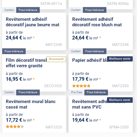
SATIN-4011a
SATIN-4008a
Confort
Pose Intérieure
Confort
Pose Intérieure
Revêtement adhésif
Revêtement adhésif
décoratif jaune beurre mat
décoratif rose blush mat
à partir de
à partir de
24
,64
€
24
,64
€
*
*
le m²
le m²
MAT-2346
MAT-2348
Pose Intérieure
Confort
Pose Intérieure
Meilleure vente
Nouveauté
Film décoratif translucide
Papier adhésif blanc mat
effet verre granité
à partir de
à partir de
16
,95
€
17
,79
€
*
*
le m²
le m²
DECO-553i
MAT-2300
*****
Confort
Pose Intérieure
Pvc Free
Pose Intérieure
Meilleure vente
Revêtement mural blanc
Revêtement adhésif blanc
cassé mat
mat sans PVC
à partir de
à partir de
17
,72
€
19
,64
€
*
*
le m²
le m²
MAT-2320
SPMA-2300
*****