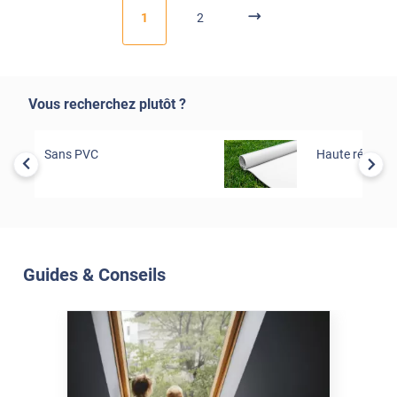
1
2
Vous recherchez plutôt ?
Sans PVC
Haute résista
Guides & Conseils
Soleil Et Isolation
07 Juil. 2026
Véranda et Velux : Comment
bloquer jusqu'à 80% de
l'énergie solaire sans