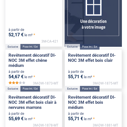
à partir de
52
,17
€
*
le m²
3M-CA-421
Exclusive
Pose Int / Ext
Exclusive
Pose Int / Ext
Revêtement décoratif DI-
Revêtement décoratif DI-
NOC 3M effet chêne
NOC 3M effet bois clair
médium
à partir de
à partir de
54
,67
€
55
,71
€
*
*
le m²
le m²
3M-DW-1873-MT
3M-DW-1875-MT
*****
Exclusive
Pose Int / Ext
Exclusive
Pose Int / Ext
Revêtement décoratif DI-
Revêtement décoratif DI-
NOC 3M effet bois clair à
NOC 3M effet bois
nervures marrons
médium
à partir de
à partir de
55
,69
€
55
,71
€
*
*
le m²
le m²
3M-DW-1878-MT
3M-DW-1881-MT