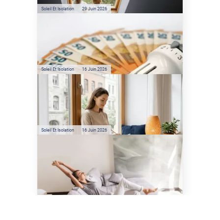
climatisation ?
Soleil Et Isolation
29 Juin 2026
Film anti-chaleur : quelles
sont les économies d’énergie
réelles ?
Soleil Et Isolation
16 Juin 2026
Préservez votre logement de
la chaleur : les conseils de
Jamy de C'est Pas Sorcier
Soleil Et Isolation
16 Juin 2026
Comment protéger sa
maison de la chaleur sans
climatisation ?