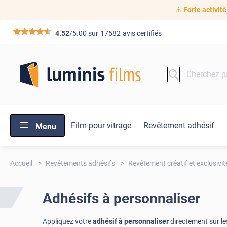
⚠️
Forte activité
*****
4.52
/5.00 sur
17582
avis certifiés
Film pour vitrage
Revêtement adhésif
Menu
Accueil
Revêtements adhésifs
Revêtement créatif et exclusivit
Adhésifs à personnaliser
Appliquez votre
adhésif à personnaliser
directement sur le