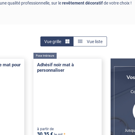
ne qualité professionnelle, sur le
revêtement décoratif
de votre choix !
Vue grille
Vue liste
Pose Intérieure
re mat pour
Adhésif noir mat à
personnaliser
à partir de
30
,35
€
*
le m²