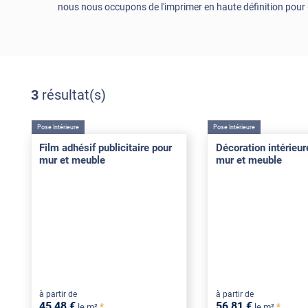
nous nous occupons de l'imprimer en haute définition pour u
3
résultat(s)
Pose Intérieure
Pose Intérieure
Film adhésif publicitaire pour
Décoration intérieu
mur et meuble
mur et meuble
à partir de
à partir de
45
,48
€
56
,81
€
*
*
le m²
le m²