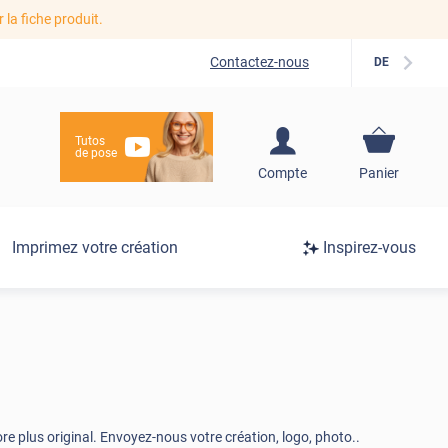
r la fiche produit.
Contactez-nous
DE
Tutos
de pose
S'inscrire / Se
Compte
Panier
connecter
Connexion
Imprimez votre création
Inspirez-vous
/
Inscription
e plus original. Envoyez-nous votre création, logo, photo..