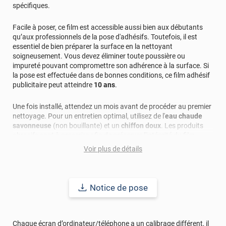
spécifiques.
Facile à poser, ce film est accessible aussi bien aux débutants
qu’aux professionnels de la pose d'adhésifs. Toutefois, il est
essentiel de bien préparer la surface en la nettoyant
soigneusement. Vous devez éliminer toute poussière ou
impureté pouvant compromettre son adhérence à la surface. Si
la pose est effectuée dans de bonnes conditions, ce film adhésif
publicitaire peut atteindre
10 ans
.
Une fois installé, attendez un mois avant de procéder au premier
nettoyage. Pour un entretien optimal, utilisez de l'
eau chaude
savonneuse
(non bouillante) et un
chiffon doux
. Les produits
abrasifs sont à proscrire afin de préserver l'intégrité du film.
Voir plus de détails
Comment commander le film adhésif publicitaire pour mur et
meuble ?
1. Sélectionnez la découpe de votre projet.
2. Passez votre commande.
Notice de pose
3. Un expert vous contactera pour obtenir votre fichier de
création (format vectoriel, PDF ou PSD).
4. Après validation, notre équipe procédera à l'impression de
Chaque écran d’ordinateur/téléphone a un calibrage différent, il
votre design à l'aide d'une technologie de pointe, garantissant un