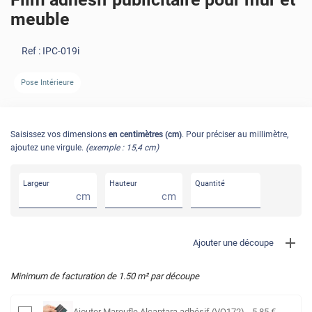
meuble
Ref :
IPC-019i
AVANT
APRÈS
Pose Intérieure
Saisissez vos dimensions
en centimètres (cm)
. Pour préciser au millimètre,
ajoutez une virgule.
(exemple : 15,4 cm)
Largeur
Hauteur
Quantité
cm
cm
Ajouter une découpe
Minimum de facturation de
1.50
m² par découpe
Ajouter
Maroufle Alcantara adhésif (VO172)
-
5
,85
€