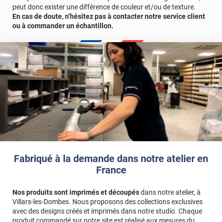
peut donc exister une différence de couleur et/ou de texture.
rendu professionnel. Le film vous sera ensuite expédié selon les
En cas de doute, n’hésitez pas à contacter notre service client
modalités de livraison choisies au préalable.
ou à commander un échantillon.
Veuillez noter que votre création sera imprimée complétement
sur un film. Cela signifie que vos différents motifs/logos ne
seront pas comme des stickers. Ils seront imprimés sur toute la
longueur de votre film.
Des frais supplémentaires peuvent s’appliquer si le fichier
transmis n’est pas exploitable tel quel. Cela inclut notamment les
visuels ou logos de mauvaise qualité, les fichiers non vectorisés
ou l'absence de fichier prêt à imprimer. Toute intervention de
création ou de retouche graphique peut entrainer un surcoût.
Référence produit :
IPC019i
.
Fabriqué à la demande dans notre atelier en
France
Nos produits sont imprimés et découpés
dans notre atelier, à
Villars-les-Dombes. Nous proposons des collections exclusives
avec des designs créés et imprimés dans notre studio. Chaque
produit commandé sur notre site est réalisé aux mesures du