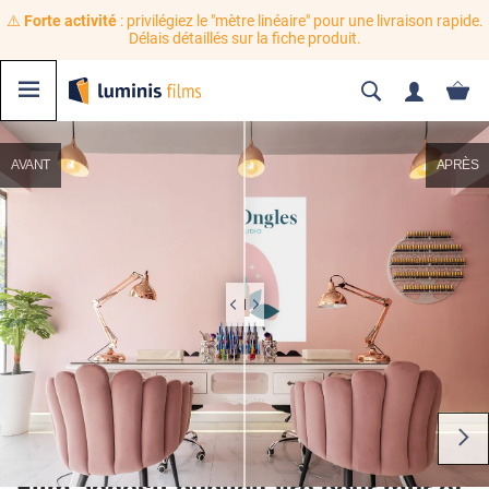
⚠️
Forte activité
: privilégiez le "mètre linéaire" pour une livraison rapide.
Délais détaillés sur la fiche produit.
AVANT
APRÈS
Film adhésif publicitaire pour mur et