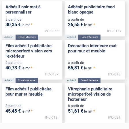
Adhésif noir mat à
Adhésif publicitaire fond
personnaliser
blanc opaque
à partir de
à partir de
30
,35
€
26
,55
€
*
*
le m²
le m²
IMP-0055
IPC-016x
Adhésif
Pose Extérieure
Adhésif
Pose Intérieure
Film adhésif publicitaire
Décoration intérieure mat
microperforé vision vers
pour mur et meuble
l'extérieur
à partir de
à partir de
40
,73
€
56
,81
€
*
*
le m²
le m²
IPC-017x
IPC-018i
Adhésif
Pose Intérieure
Adhésif
Pose Intérieure
Film adhésif publicitaire
Vitrophanie publicitaire
pour mur et meuble
microperforé vision de
l'extérieur
à partir de
à partir de
45
,48
€
51
,61
€
*
*
le m²
le m²
IPC-019i
IPC-021i