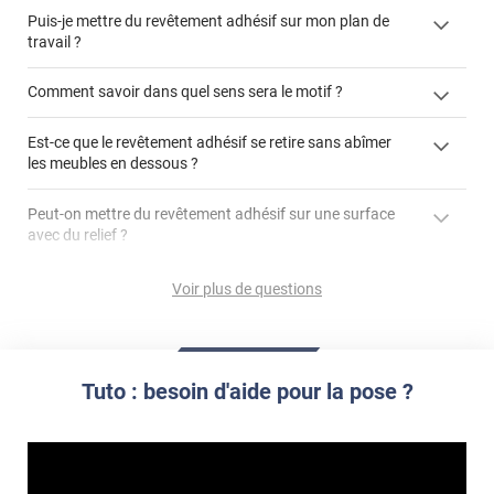
Puis-je mettre du revêtement adhésif sur mon plan de
« Comment poser un revêtement adhésif ? »
travail ?
Comment savoir dans quel sens sera le motif ?
Est-ce que le revêtement adhésif se retire sans abîmer
"Peut-on installer du
les meubles en dessous ?
revêtement adhésif sur un plan de travail de cuisine ?"
Peut-on mettre du revêtement adhésif sur une surface
avec du relief ?
Peut-on mettre du revêtement adhésif sur du carrelage
Voir plus de questions
?
Partir d'un coin et tirer assez fermement
Utiliser une solution de dépose pour annuler l'action de la
Comment poser du revêtement adhésif dans les angles
colle
?
Tuto : besoin d'aide pour la pose ?
S'aider d'un décapeur thermique : la colle va ramollir le film
faire appel à un
et la colle. Vous retirez beaucoup plus facilement le
«
poseur professionnel
revêtement adhésif.
Réussir la pose d'un revêtement adhésif dans les angles. »
Lisser la surface avec un enduit de lissage au préalable
Commander à la taille des carreaux et réappliquer un joint
propre par dessus