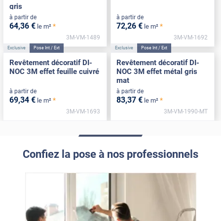
gris
à partir de
à partir de
64
,36
€
72
,26
€
*
*
le m²
le m²
3M-VM-1489
3M-VM-1692
Exclusive
Pose Int / Ext
Exclusive
Pose Int / Ext
Revêtement décoratif DI-
Revêtement décoratif DI-
NOC 3M effet feuille cuivré
NOC 3M effet métal gris
mat
à partir de
à partir de
69
,34
€
83
,37
€
*
*
le m²
le m²
3M-VM-1693
3M-VM-1990-MT
Confiez la pose à nos professionnels