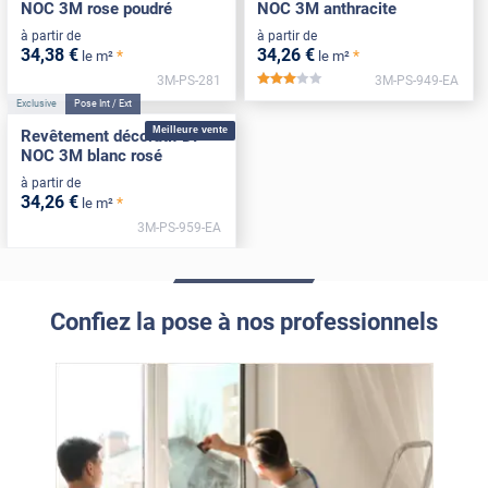
NOC 3M rose poudré
NOC 3M anthracite
à partir de
à partir de
34
,38
€
34
,26
€
*
*
le m²
le m²
3M-PS-281
3M-PS-949-EA
*****
Exclusive
Pose Int / Ext
Meilleure vente
Revêtement décoratif DI-
NOC 3M blanc rosé
à partir de
34
,26
€
*
le m²
3M-PS-959-EA
Confiez la pose à nos professionnels