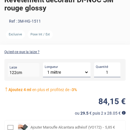
rouge glossy
Ref :
3M-HG-1511
Exclusive
Pose Int / Ext
Qu'est-ce que la laize ?
Longueur
Quantité
Laize
122
cm
Ajoutez
4
ml
en plus et profitez de
-
3
%
84
,15
€
ou
29.5
€ puis 2 x
28.05
€
Ajouter
Maroufle Alcantara adhésif (VO172)
-
5
,85
€