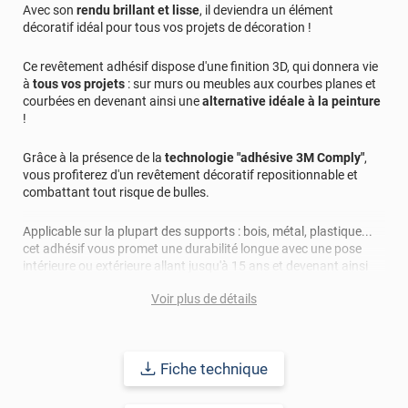
Avec son
rendu brillant et lisse
, il deviendra un élément
décoratif idéal pour tous vos projets de décoration !
Ce revêtement adhésif dispose d'une finition 3D, qui donnera vie
à
tous vos projets
: sur murs ou meubles aux courbes planes et
courbées en devenant ainsi une
alternative idéale à la peinture
!
Grâce à la présence de la
technologie "adhésive 3M Comply"
,
vous profiterez d'un revêtement décoratif repositionnable et
combattant tout risque de bulles.
Applicable sur la plupart des supports : bois, métal, plastique...
cet adhésif vous promet une durabilité longue avec une pose
intérieure ou extérieure allant jusqu'à 15 ans et devenant ainsi
une alternative idéale à la peinture !
Voir plus de détails
Fiche technique