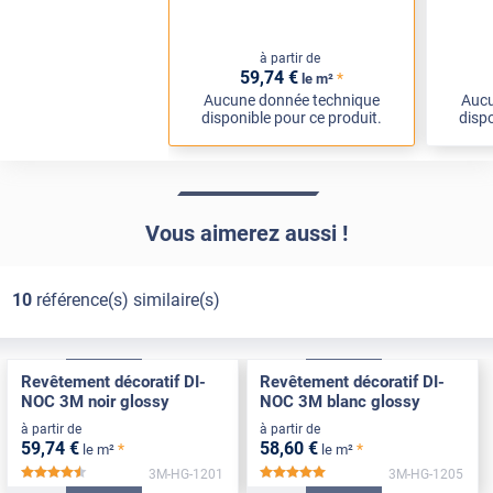
à partir de
59
,74
€
*
le m²
Aucune donnée technique
Aucu
disponible pour ce produit.
dispo
Vous aimerez aussi !
10
référence(s) similaire(s)
Exclusive
Pose Int / Ext
Exclusive
Pose Int / Ext
Revêtement décoratif DI-
Revêtement décoratif DI-
NOC 3M noir glossy
NOC 3M blanc glossy
à partir de
à partir de
59
,74
€
58
,60
€
*
*
le m²
le m²
3M-HG-1201
3M-HG-1205
*****
*****