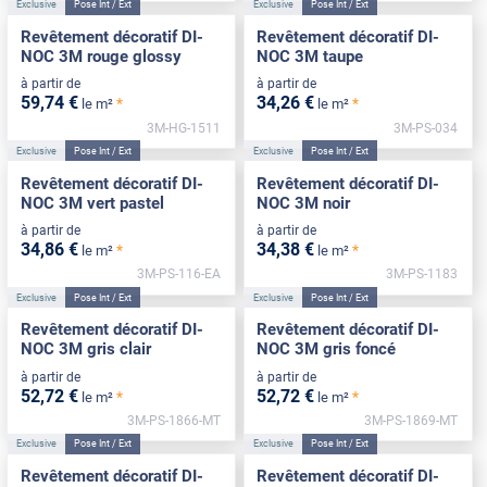
Exclusive
Pose Int / Ext
Exclusive
Pose Int / Ext
Revêtement décoratif DI-
Revêtement décoratif DI-
NOC 3M rouge glossy
NOC 3M taupe
à partir de
à partir de
59
,74
€
34
,26
€
*
*
le m²
le m²
3M-HG-1511
3M-PS-034
Exclusive
Pose Int / Ext
Exclusive
Pose Int / Ext
Revêtement décoratif DI-
Revêtement décoratif DI-
NOC 3M vert pastel
NOC 3M noir
à partir de
à partir de
34
,86
€
34
,38
€
*
*
le m²
le m²
3M-PS-116-EA
3M-PS-1183
Exclusive
Pose Int / Ext
Exclusive
Pose Int / Ext
Revêtement décoratif DI-
Revêtement décoratif DI-
NOC 3M gris clair
NOC 3M gris foncé
à partir de
à partir de
52
,72
€
52
,72
€
*
*
le m²
le m²
3M-PS-1866-MT
3M-PS-1869-MT
Exclusive
Pose Int / Ext
Exclusive
Pose Int / Ext
Revêtement décoratif DI-
Revêtement décoratif DI-