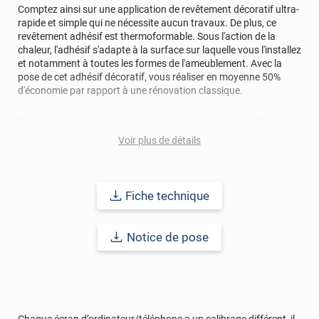
Comptez ainsi sur une application de revêtement décoratif ultra-
rapide et simple qui ne nécessite aucun travaux. De plus, ce
revêtement adhésif est thermoformable. Sous l'action de la
chaleur, l'adhésif s'adapte à la surface sur laquelle vous l'installez
et notamment à toutes les formes de l'ameublement. Avec la
pose de cet adhésif décoratif, vous réaliser en moyenne 50%
d'économie par rapport à une rénovation classique.
Pour donner une seconde jeunesse à vos murs ou meubles,
comptez sur ce vinyl de haute qualité avec une excellente
Voir plus de détails
résistance à l’eau, à la saleté, à l’abrasion, aux UV et à l’usure.
Grâce à son épaisseur, cet adhésif masque également les petites
imperfections. Classé A+ au test C.O.V et C-s2,d0 au feu, ce
revêtement peut être installé dans un lieu ouvert public.
Fiche technique
Durabilité
: 10 ans en pose intérieur (anti craquèlement,
écaillage, délamination et jaunissement)
Notice de pose
Afin de vous rendre compte de la qualité et de son rendu
véritable, nous vous conseillons de faire une demande
d'échantillons gratuite.
Chaque écran d’ordinateur/téléphone a un calibrage différent, il