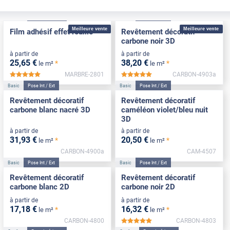
Confort
Pose Intérieure
Basic
Pose Int / Ext
Meilleure vente
Meilleure vente
Film adhésif effet rouille
Revêtement décoratif
carbone noir 3D
à partir de
à partir de
25
,65
€
38
,20
€
*
*
le m²
le m²
MARBRE-2801
CARBON-4903a
*****
*****
Basic
Pose Int / Ext
Basic
Pose Int / Ext
Revêtement décoratif
Revêtement décoratif
carbone blanc nacré 3D
caméléon violet/bleu nuit
3D
à partir de
à partir de
31
,93
€
20
,50
€
*
*
le m²
le m²
CARBON-4900a
CAM-4507
Basic
Pose Int / Ext
Basic
Pose Int / Ext
Revêtement décoratif
Revêtement décoratif
carbone blanc 2D
carbone noir 2D
à partir de
à partir de
17
,18
€
16
,32
€
*
*
le m²
le m²
CARBON-4800
CARBON-4803
*****