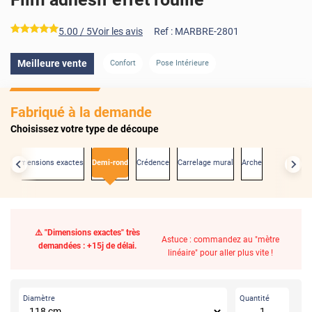
*****
5.00
/ 5
Voir les avis
Ref :
MARBRE-2801
Meilleure vente
Confort
Pose Intérieure
Fabriqué à la demande
Choisissez votre type de découpe
Aux dimensions exactes
Demi-rond
Crédence
Carrelage mural
Arche
⚠️ "Dimensions exactes" très
Astuce : commandez au "mètre
demandées : +15j de délai.
linéaire" pour aller plus vite !
Diamètre
Quantité