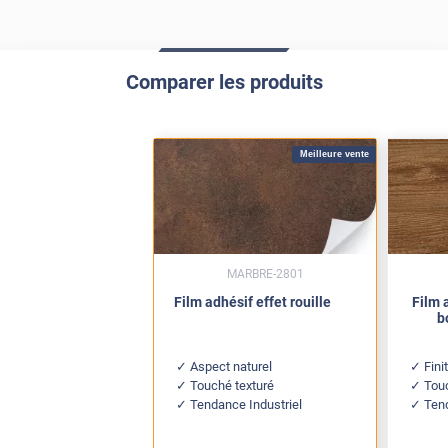
Comparer les produits
Meilleure vente
MARBRE-2801
Film adhésif effet rouille
Film 
b
Aspect naturel
Fini
Touché texturé
Touc
Tendance Industriel
Ten