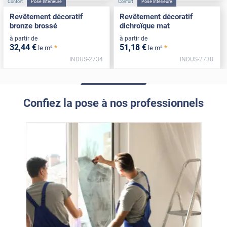
Confort
Pose Intérieure
Confort
Pose Intérieure
Revêtement décoratif
Revêtement décoratif
bronze brossé
dichroïque mat
à partir de
à partir de
32
,44
€
51
,18
€
*
*
le m²
le m²
INDUS-2734
INDUS-2738
Confiez la pose à nos professionnels