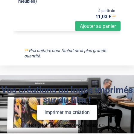
meubles)
à partir de
11
,03
€
**
Ajouter au panier
**
Prix unitaire pour l'achat de la plus grande
quantité.
Vos créations ou logos imprimés
sur du film !
Imprimer ma création
Nos graphistes adaptent vos créations ✨