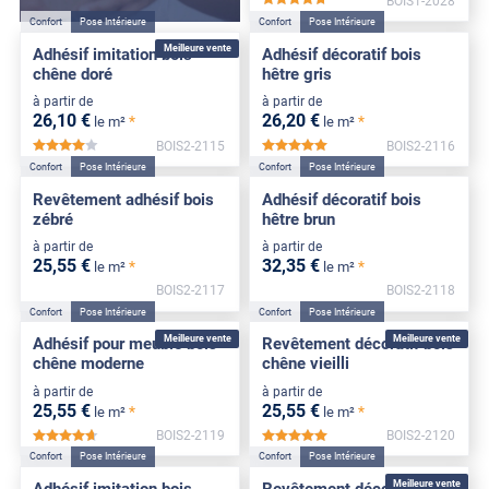
BOIS1-2028
*****
Confort
Pose Intérieure
Confort
Pose Intérieure
Meilleure vente
Adhésif imitation bois
Adhésif décoratif bois
chêne doré
hêtre gris
à partir de
à partir de
26
,10
€
26
,20
€
*
*
le m²
le m²
BOIS2-2115
BOIS2-2116
*****
*****
Confort
Pose Intérieure
Confort
Pose Intérieure
Revêtement adhésif bois
Adhésif décoratif bois
zébré
hêtre brun
à partir de
à partir de
25
,55
€
32
,35
€
*
*
le m²
le m²
BOIS2-2117
BOIS2-2118
Confort
Pose Intérieure
Confort
Pose Intérieure
Meilleure vente
Meilleure vente
Adhésif pour meuble bois
Revêtement décoratif bois
chêne moderne
chêne vieilli
à partir de
à partir de
25
,55
€
25
,55
€
*
*
le m²
le m²
BOIS2-2119
BOIS2-2120
*****
*****
Confort
Pose Intérieure
Confort
Pose Intérieure
Meilleure vente