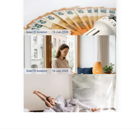
Film anti-chaleur : quelles
sont les économies d’énergie
réelles ?
Soleil Et Isolation
16 Juin 2026
Préservez votre logement de
la chaleur : les conseils de
Jamy de C'est Pas Sorcier
Soleil Et Isolation
16 Juin 2026
Comment protéger sa
maison de la chaleur sans
climatisation ?