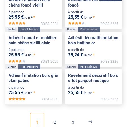
Adhésif imitation bois
Revêtement décoratif bois
chêne foncé vieilli
foncé
à partir de
à partir de
25
,55
€
25
,55
€
*
*
le m²
le m²
BOIS3-2224
BOIS3-2225
*****
*****
Confort
Pose Intérieure
Confort
Pose Intérieure
Adhésif mural et mobilier
Adhésif décoratif imitation
bois chêne vieilli clair
bois finition or
à partir de
à partir de
25
,55
€
28
,24
€
*
*
le m²
le m²
BOIS1-2029
BOIS3-2226
*****
Confort
Pose Intérieure
Confort
Pose Intérieure
Adhésif imitation bois gris
Revêtement décoratif bois
clair patiné
effet parquet rustique
à partir de
à partir de
25
,55
€
25
,55
€
*
*
le m²
le m²
BOIS1-2030
BOIS2-2122
*****
1
2
3