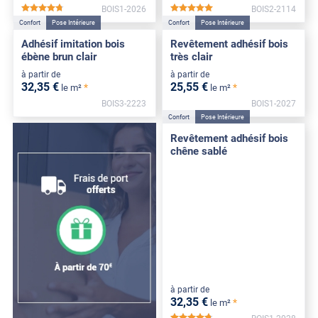
BOIS1-2026
BOIS2-2114
*****
*****
Confort
Pose Intérieure
Confort
Pose Intérieure
Adhésif imitation bois
Revêtement adhésif bois
ébène brun clair
très clair
à partir de
à partir de
32
,35
€
25
,55
€
*
*
le m²
le m²
BOIS3-2223
BOIS1-2027
Confort
Pose Intérieure
Revêtement adhésif bois
chêne sablé
à partir de
32
,35
€
*
le m²