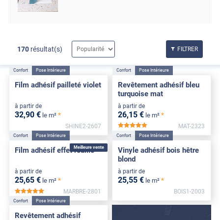
170
résultat(s)
FILTRER
Confort
Pose Intérieure
Confort
Pose Intérieure
Film adhésif pailleté violet
Revêtement adhésif bleu
turquoise mat
à partir de
à partir de
32
,90
€
26
,15
€
*
*
le m²
le m²
SHINE2-2607
MAT-2323
*****
Confort
Pose Intérieure
Confort
Pose Intérieure
Meilleure vente
Film adhésif effet rouille
Vinyle adhésif bois hêtre
blond
à partir de
à partir de
25
,65
€
25
,55
€
*
*
le m²
le m²
MARBRE-2801
BOIS1-2003
*****
Confort
Pose Intérieure
Revêtement adhésif