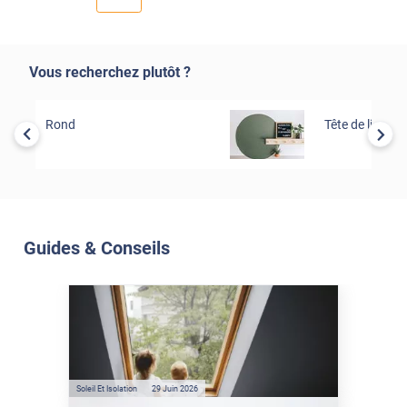
Vous recherchez plutôt ?
Rond
Tête de lit
Guides & Conseils
Soleil Et Isolation
07 Juil. 2026
Véranda et Velux : Comment
bloquer jusqu'à 80% de
l'énergie solaire sans
climatisation ?
Soleil Et Isolation
29 Juin 2026