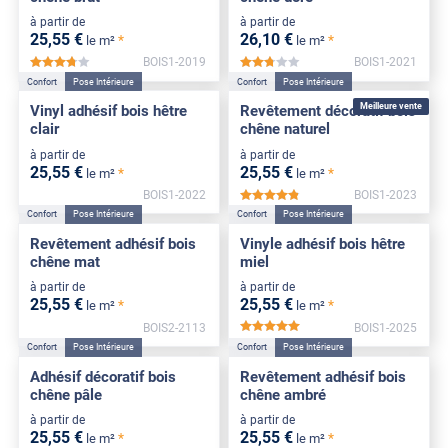
à partir de
à partir de
25
,55
€
26
,10
€
*
*
le m²
le m²
BOIS1-2019
BOIS1-2021
*****
*****
Confort
Pose Intérieure
Confort
Pose Intérieure
Meilleure vente
Vinyl adhésif bois hêtre
Revêtement décoratif bois
clair
chêne naturel
à partir de
à partir de
25
,55
€
25
,55
€
*
*
le m²
le m²
BOIS1-2022
BOIS1-2023
*****
Confort
Pose Intérieure
Confort
Pose Intérieure
Revêtement adhésif bois
Vinyle adhésif bois hêtre
chêne mat
miel
à partir de
à partir de
25
,55
€
25
,55
€
*
*
le m²
le m²
BOIS2-2113
BOIS1-2025
*****
Confort
Pose Intérieure
Confort
Pose Intérieure
Adhésif décoratif bois
Revêtement adhésif bois
chêne pâle
chêne ambré
à partir de
à partir de
25
,55
€
25
,55
€
*
*
le m²
le m²