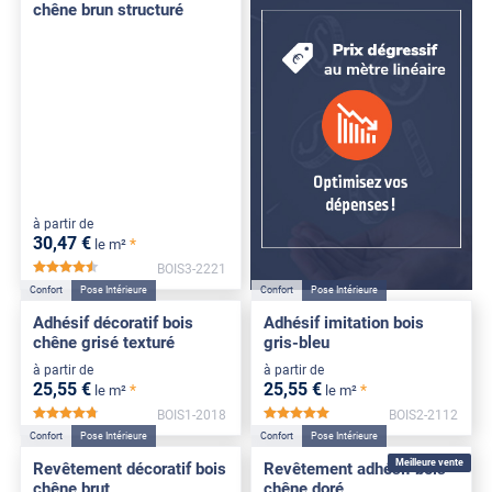
chêne brun structuré
à partir de
30
,47
€
*
le m²
BOIS3-2221
*****
Confort
Pose Intérieure
Confort
Pose Intérieure
Adhésif décoratif bois
Adhésif imitation bois
chêne grisé texturé
gris-bleu
à partir de
à partir de
25
,55
€
25
,55
€
*
*
le m²
le m²
BOIS1-2018
BOIS2-2112
*****
*****
Confort
Pose Intérieure
Confort
Pose Intérieure
Meilleure vente
Revêtement décoratif bois
Revêtement adhésif bois
chêne brut
chêne doré