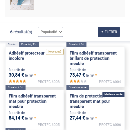
6
résultat(s)
FILTRER
Confort
Pose Int / Ext
Pose Int / Ext
Nouveauté
Adhésif protecteur
Film adhésif transparent
incolore
brillant de protection
meuble
à partir de
à partir de
30
,84
€
73
,47
€
*
*
le m²
le m²
PROTEC-6008
PROTEC-6004
*****
*****
Pose Int / Ext
Pose Intérieure
Meilleure vente
Film adhésif transparent
Film de protection
mat pour protection
transparent mat pour
meuble
meuble
à partir de
à partir de
84
,14
€
27
,44
€
*
*
le m²
le m²
PROTEC-6005
PROTEC-6006