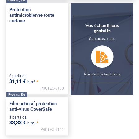
Pose Int / Ext
Protection
antimicrobienne toute
surface
à partir de
31
,11
€
*
le m²
PROTEC-6100
Pose Int / Ext
Film adhésif protection
anti-virus CoverSafe
à partir de
33
,33
€
*
le m²
PROTEC-6111