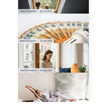
l'énergie solaire sans
climatisation ?
Soleil Et Isolation
29 Juin 2026
Film anti-chaleur : quelles
sont les économies d’énergie
réelles ?
Soleil Et Isolation
16 Juin 2026
Préservez votre logement de
la chaleur : les conseils de
Jamy de C'est Pas Sorcier
Soleil Et Isolation
16 Juin 2026
Comment protéger sa
maison de la chaleur sans
climatisation ?