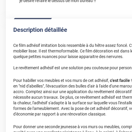
je désire refaire le dessus de mon bureau !!
Description détaillée
Ce film adhésif imitation bois ressemble à du hêtre assez foncé. C
mobilier lisse. Il est thermoformable. Ce film décoration est dans
quelque petites nuances pour laisse apparaitre des nervures.
Le revêtement adhésif est une solution peu couteuse pour personna
Pour habiller vos meubles et vos murs de cet adhésif,
c'est facile
!
en "nid d'abeilles", l'évacuation des bulles d'air à l'aide d'une marou
accro. Comptez ainsi sur une application du revêtement décoratif 
nécessite aucun travaux. De plus, ce revêtement adhésif est ther
la chaleur, l'adhésif s'adapte à la surface sur laquelle vous l'insta
formes de l'ameublement. Avec la pose de cet adhésif décoratif,
d'économie par rapport à une rénovation classique.
Pour donner une seconde jeunesse à vos murs ou meubles, compte