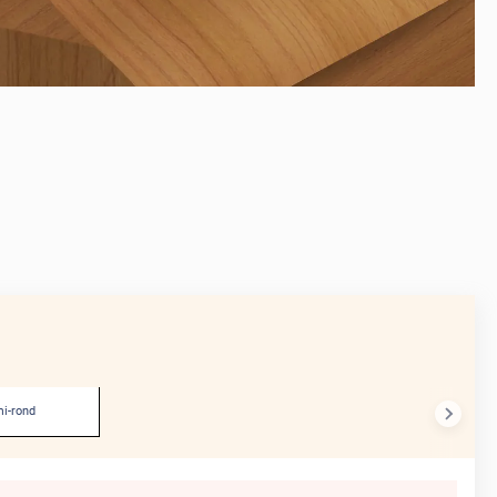
AVANT
i-rond