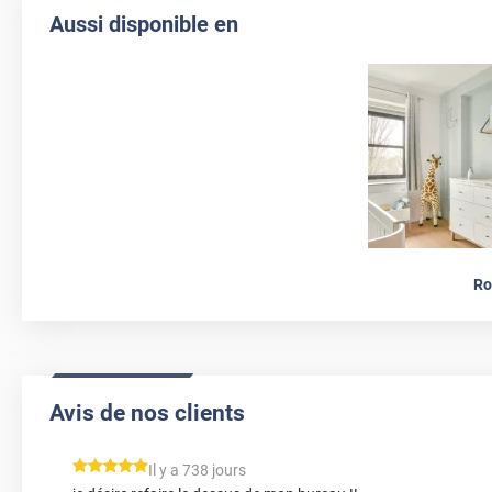
Aussi disponible en
Ro
Avis de nos clients
*****
Il y a 738 jours