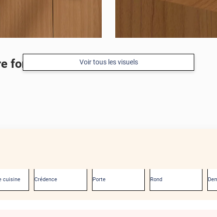
re foncé
Voir tous les visuels
 cuisine
Crédence
Porte
Rond
Dem