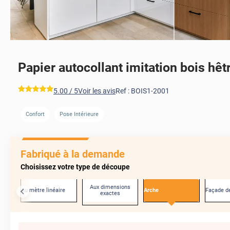
Papier autocollant imitation bois hêt
*****
5.00
/ 5
Voir les avis
Ref :
BOIS1-2001
Confort
Pose Intérieure
Fabriqué à la demande
Choisissez votre type de découpe
Aux dimensions
Au mètre linéaire
Arche
Façade de
exactes