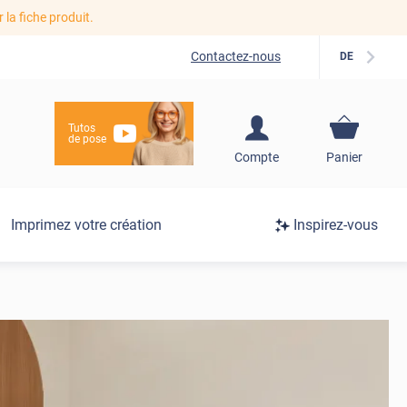
r la fiche produit.
Contactez-nous
DE
Tutos
de pose
S'inscrire / Se
Compte
Panier
connecter
Connexion
Imprimez votre création
Inspirez-vous
/
Inscription