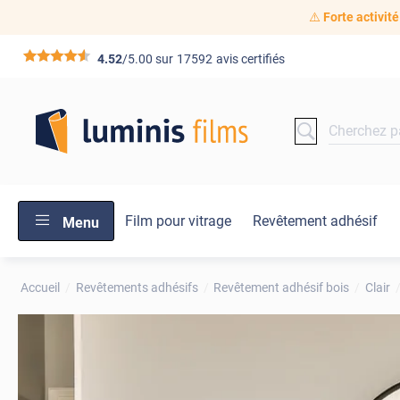
⚠️
Forte activité
*****
4.52
/5.00 sur
17592
avis certifiés
Film pour vitrage
Revêtement adhésif
Menu
Accueil
Revêtements adhésifs
Revêtement adhésif bois
Clair