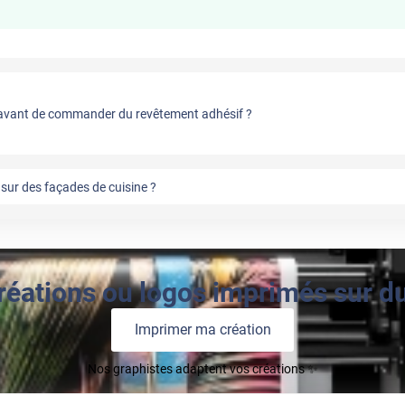
vant de commander du revêtement adhésif ?
sur des façades de cuisine ?
réations ou logos imprimés sur du 
Imprimer ma création
Nos graphistes adaptent vos créations ✨