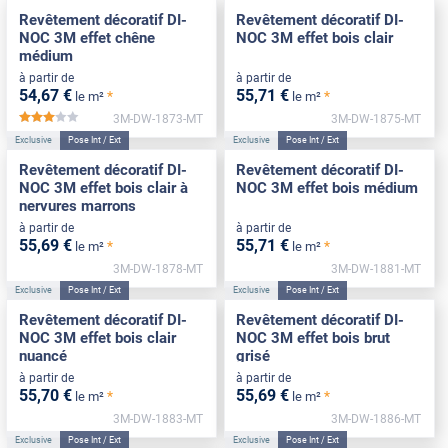
Revêtement décoratif DI-
Revêtement décoratif DI-
NOC 3M effet chêne
NOC 3M effet bois clair
médium
à partir de
à partir de
54
,67
€
55
,71
€
*
*
le m²
le m²
3M-DW-1873-MT
3M-DW-1875-MT
*****
Exclusive
Pose Int / Ext
Exclusive
Pose Int / Ext
Revêtement décoratif DI-
Revêtement décoratif DI-
NOC 3M effet bois clair à
NOC 3M effet bois médium
nervures marrons
à partir de
à partir de
55
,69
€
55
,71
€
*
*
le m²
le m²
3M-DW-1878-MT
3M-DW-1881-MT
Exclusive
Pose Int / Ext
Exclusive
Pose Int / Ext
Revêtement décoratif DI-
Revêtement décoratif DI-
NOC 3M effet bois clair
NOC 3M effet bois brut
nuancé
grisé
à partir de
à partir de
55
,70
€
55
,69
€
*
*
le m²
le m²
3M-DW-1883-MT
3M-DW-1886-MT
Exclusive
Pose Int / Ext
Exclusive
Pose Int / Ext