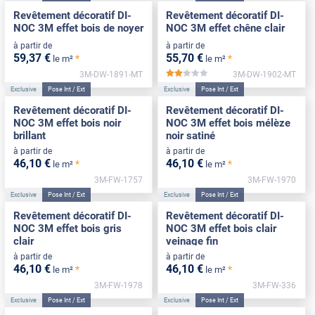
Revêtement décoratif DI-
Revêtement décoratif DI-
NOC 3M effet bois de noyer
NOC 3M effet chêne clair
à partir de
à partir de
59
,37
€
55
,70
€
*
*
le m²
le m²
3M-DW-1891-MT
3M-DW-1902-MT
*****
Exclusive
Pose Int / Ext
Exclusive
Pose Int / Ext
Revêtement décoratif DI-
Revêtement décoratif DI-
NOC 3M effet bois noir
NOC 3M effet bois mélèze
brillant
noir satiné
à partir de
à partir de
46
,10
€
46
,10
€
*
*
le m²
le m²
3M-FW-1757
3M-FW-1970
Exclusive
Pose Int / Ext
Exclusive
Pose Int / Ext
Revêtement décoratif DI-
Revêtement décoratif DI-
NOC 3M effet bois gris
NOC 3M effet bois clair
clair
veinage fin
à partir de
à partir de
46
,10
€
46
,10
€
*
*
le m²
le m²
3M-FW-1978
3M-FW-336
Exclusive
Pose Int / Ext
Exclusive
Pose Int / Ext