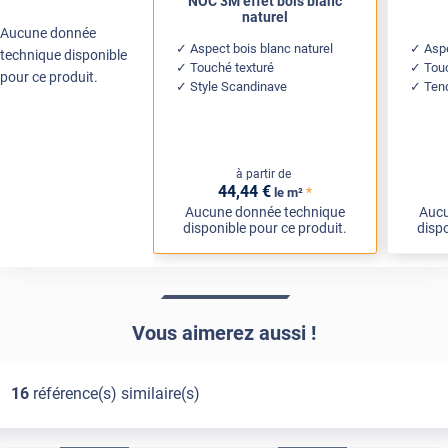
NOC 3M effet bois blanc
naturel
Aucune donnée
Aspect bois blanc naturel
Asp
technique disponible
Touché texturé
Tou
pour ce produit.
Style Scandinave
Ten
à partir de
44
,44
€
*
le m²
Aucune donnée technique
Aucu
disponible pour ce produit.
dispo
Vous aimerez aussi !
16
référence(s) similaire(s)
Exclusive
Pose Int / Ext
Exclusive
Pose Int / Ext