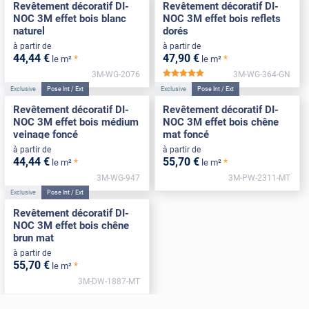
Revêtement décoratif DI-
Revêtement décoratif DI-
NOC 3M effet bois blanc
NOC 3M effet bois reflets
naturel
dorés
à partir de
à partir de
44
,44
€
47
,90
€
*
*
le m²
le m²
3M-WG-2076
3M-WG-364-GN
*****
Exclusive
Pose Int / Ext
Exclusive
Pose Int / Ext
Revêtement décoratif DI-
Revêtement décoratif DI-
NOC 3M effet bois médium
NOC 3M effet bois chêne
veinage foncé
mat foncé
à partir de
à partir de
44
,44
€
55
,70
€
*
*
le m²
le m²
3M-WG-947
3M-PW-2311-MT
Exclusive
Pose Int / Ext
Revêtement décoratif DI-
NOC 3M effet bois chêne
brun mat
à partir de
55
,70
€
*
le m²
3M-DW-1887-MT