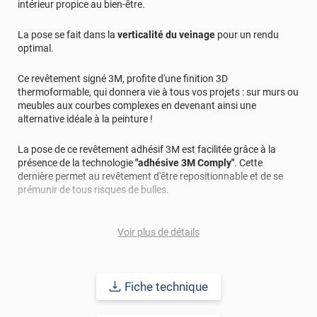
intérieur propice au bien-être.
La pose se fait dans la
verticalité du veinage
pour un rendu
optimal.
Ce revêtement signé 3M, profite d'une finition 3D
thermoformable, qui donnera vie à tous vos projets : sur murs ou
meubles aux courbes complexes en devenant ainsi une
alternative idéale à la peinture !
La pose de ce revêtement adhésif 3M est facilitée grâce à la
présence de la technologie
"adhésive 3M Comply"
. Cette
dernière permet au revêtement d'être repositionnable et de se
prémunir de tous risques de bulles.
Applicable sur la plupart des supports : bois, métal, plastique...
Voir plus de détails
cet adhésif vous promet une
durabilité longue
avec une pose
intérieure et extérieure allant jusqu'à 15 ans.
Fiche technique