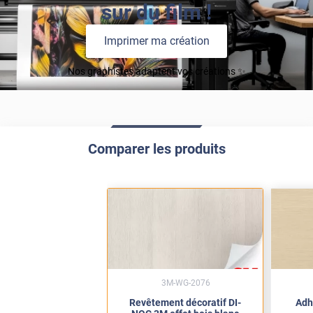
sur du film !
Imprimer ma création
Nos graphistes adaptent vos créations ✨
Comparer les produits
3M-WG-2076
Revêtement décoratif DI-
Adh