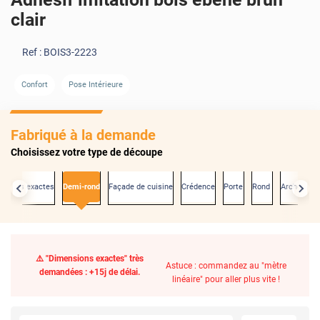
clair
Ref :
BOIS3-2223
Confort
Pose Intérieure
Fabriqué à la demande
Choisissez votre type de découpe
nsions exactes
Demi-rond
Façade de cuisine
Crédence
Porte
Rond
Arche
⚠️ "Dimensions exactes" très
Astuce : commandez au "mètre
demandées : +15j de délai.
linéaire" pour aller plus vite !