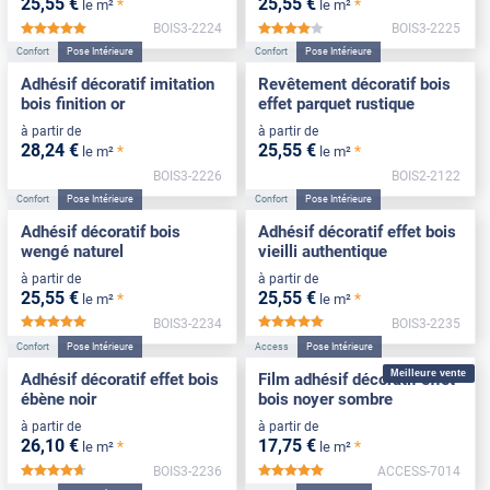
25
,55
€
25
,55
€
*
*
le m²
le m²
BOIS3-2224
BOIS3-2225
*****
*****
Confort
Pose Intérieure
Confort
Pose Intérieure
Adhésif décoratif imitation
Revêtement décoratif bois
bois finition or
effet parquet rustique
à partir de
à partir de
28
,24
€
25
,55
€
*
*
le m²
le m²
BOIS3-2226
BOIS2-2122
Confort
Pose Intérieure
Confort
Pose Intérieure
Adhésif décoratif bois
Adhésif décoratif effet bois
wengé naturel
vieilli authentique
à partir de
à partir de
25
,55
€
25
,55
€
*
*
le m²
le m²
BOIS3-2234
BOIS3-2235
*****
*****
Confort
Pose Intérieure
Access
Pose Intérieure
Meilleure vente
Adhésif décoratif effet bois
Film adhésif décoratif effet
ébène noir
bois noyer sombre
à partir de
à partir de
26
,10
€
17
,75
€
*
*
le m²
le m²
BOIS3-2236
ACCESS-7014
*****
*****