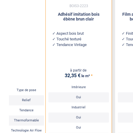
BOIS3-2223
Adhésif imitation bois
Film 
ébène brun clair
b
Aspect bois brut
Fini
Touché texturé
Touc
Tendance Vintage
Ten
à partir de
32
,35
€
*
le m²
Intérieure
Type de pose
Oui
Relief
Industriel
Tendance
Oui
Thermoformable
Oui
Technologie Air Flow