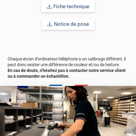
imperfections. Classé A+ au test C.O.V et C-s2,d0 au feu, ce
Fiche technique
revêtement peut être installé dans un lieu ouvert public.
Durabilité
: 10 ans en pose intérieur (anti craquèlement,
Notice de pose
écaillage, délamination et jaunissement)
Afin de vous rendre compte de la qualité et de son rendu
véritable, nous vous conseillons de faire une demande
d'échantillons gratuite.
Chaque écran d’ordinateur/téléphone a un calibrage différent, il
peut donc exister une différence de couleur et/ou de texture.
En cas de doute, n’hésitez pas à contacter notre service client
ou à commander un échantillon.