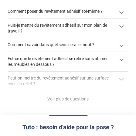
Comment poser du revêtement adhésif soi-même ?
Puis-je mettre du revêtement adhésif sur mon plan de
« Comment poser un revêtement adhésif ? »
travail ?
Comment savoir dans quel sens sera le motif ?
Est-ce que le revêtement adhésif se retire sans abîmer
"Peut-on installer du
les meubles en dessous ?
revêtement adhésif sur un plan de travail de cuisine ?"
Peut-on mettre du revêtement adhésif sur une surface
avec du relief ?
Peut-on mettre du revêtement adhésif sur du carrelage
Voir plus de questions
?
Partir d'un coin et tirer assez fermement
Utiliser une solution de dépose pour annuler l'action de la
Comment poser du revêtement adhésif dans les angles
colle
?
Tuto : besoin d'aide pour la pose ?
S'aider d'un décapeur thermique : la colle va ramollir le film
faire appel à un
et la colle. Vous retirez beaucoup plus facilement le
«
poseur professionnel