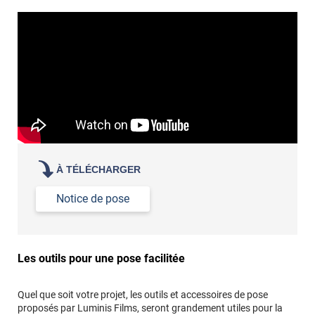
revêtement adhésif.
Réussir la pose d'un revêtement adhésif dans les angles. »
Lisser la surface avec un enduit de lissage au préalable
Commander à la taille des carreaux et réappliquer un joint
propre par dessus
À TÉLÉCHARGER
Notice de pose
Les outils pour une pose facilitée
Quel que soit votre projet, les outils et accessoires de pose
proposés par Luminis Films, seront grandement utiles pour la