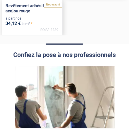
Nouveauté
Revêtement adhésif bois
acajou rouge
à partir de
34
,12
€
*
le m²
BOIS3-2239
Confiez la pose à nos professionnels