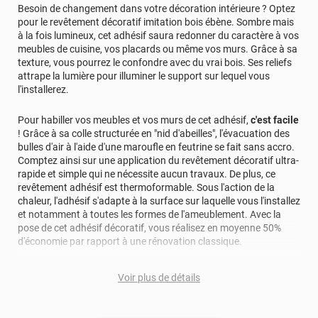
Besoin de changement dans votre décoration intérieure ? Optez
pour le revêtement décoratif imitation bois ébène. Sombre mais
à la fois lumineux, cet adhésif saura redonner du caractère à vos
meubles de cuisine, vos placards ou même vos murs. Grâce à sa
texture, vous pourrez le confondre avec du vrai bois. Ses reliefs
attrape la lumière pour illuminer le support sur lequel vous
l'installerez.
Pour habiller vos meubles et vos murs de cet adhésif,
c'est facile
! Grâce à sa colle structurée en "nid d'abeilles", l'évacuation des
bulles d'air à l'aide d'une maroufle en feutrine se fait sans accro.
Comptez ainsi sur une application du revêtement décoratif ultra-
rapide et simple qui ne nécessite aucun travaux. De plus, ce
revêtement adhésif est thermoformable. Sous l'action de la
chaleur, l'adhésif s'adapte à la surface sur laquelle vous l'installez
et notamment à toutes les formes de l'ameublement. Avec la
pose de cet adhésif décoratif, vous réalisez en moyenne 50%
d'économie par rapport à une rénovation classique.
Pour donner une seconde jeunesse à vos murs ou meubles,
Voir plus de détails
comptez sur ce vinyl de haute qualité avec une excellente
résistance à l’eau, à la saleté, à l’abrasion, aux UV et à l’usure.
Grâce à son épaisseur, cet adhésif masque également les petites