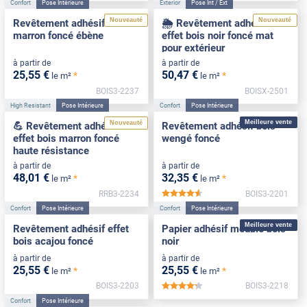
Confort
Pose Intérieure
Exterior
Pose Int / Ext
Nouveauté
Nouveauté
Revêtement adhésif bois
🌦️ Revêtement adhésif
marron foncé ébène
effet bois noir foncé mat
pour extérieur
à partir de
à partir de
25
,55
€
50
,47
€
*
*
le m²
le m²
BOIS3-2237
BOISX-2501
High Resistant
Pose Intérieure
Confort
Pose Intérieure
Meilleure vente
Nouveauté
💪 Revêtement adhésif
Revêtement adhésif bois
effet bois marron foncé
wengé foncé
haute résistance
à partir de
à partir de
48
,01
€
32
,35
€
*
*
le m²
le m²
RRB3-2234
BOIS3-2201
*****
Confort
Pose Intérieure
Confort
Pose Intérieure
Meilleure vente
Revêtement adhésif effet
Papier adhésif meuble bois
bois acajou foncé
noir
à partir de
à partir de
25
,55
€
25
,55
€
*
*
le m²
le m²
BOIS3-2203
BOIS3-2218
*****
Confort
Pose Intérieure