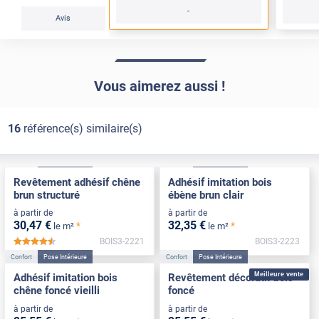
-
Avis
Vous aimerez aussi !
16
référence(s) similaire(s)
Confort
Pose Intérieure
Confort
Pose Intérieure
Revêtement adhésif chêne
Adhésif imitation bois
brun structuré
ébène brun clair
à partir de
à partir de
30
,47
€
32
,35
€
*
*
le m²
le m²
BOIS3-2221
BOIS3-2223
*****
Confort
Pose Intérieure
Confort
Pose Intérieure
Meilleure vente
Adhésif imitation bois
Revêtement décoratif bois
chêne foncé vieilli
foncé
à partir de
à partir de