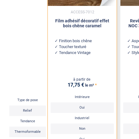
ACCESS-7012
Film adhésif décoratif effet
Revê
bois chêne caramel
NOC 
Finition bois chêne
Asp
Toucher texturé
Tou
Tendance Vintage
Sty
à partir de
17
,75
€
*
le m²
Intérieure
Type de pose
Oui
Relief
Industriel
Tendance
Non
Thermoformable