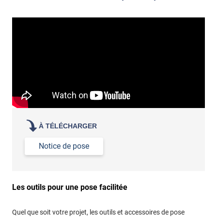
et la colle. Vous retirez beaucoup plus facilement le
«
poseur professionnel
revêtement adhésif.
Réussir la pose d'un revêtement adhésif dans les angles. »
Lisser la surface avec un enduit de lissage au préalable
Commander à la taille des carreaux et réappliquer un joint
propre par dessus
À TÉLÉCHARGER
Notice de pose
Les outils pour une pose facilitée
Quel que soit votre projet, les outils et accessoires de pose