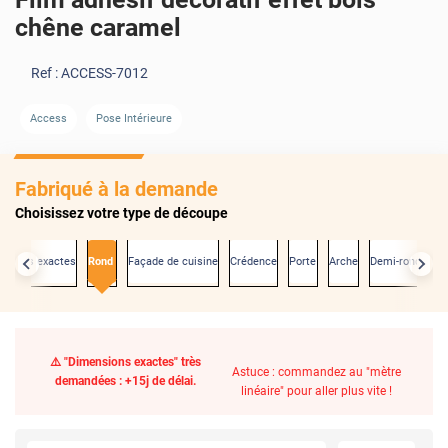
chêne caramel
Ref :
ACCESS-7012
Access
Pose Intérieure
Fabriqué à la demande
Choisissez votre type de découpe
nsions exactes
Rond
Façade de cuisine
Crédence
Porte
Arche
Demi-rond
⚠️ "Dimensions exactes" très
Astuce : commandez au "mètre
demandées : +15j de délai.
linéaire" pour aller plus vite !