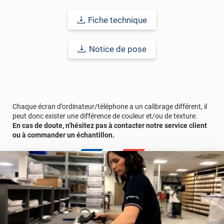
Durabilité : 5 à 8 ans en pose intérieure (anti craquèlement,
Fiche technique
écaillage, délamination et jaunissement)
Notice de pose
Afin de vous rendre compte de la qualité et de son rendu
véritable, nous vous conseillons de faire une demande
d'échantillon gratuite.
Chaque écran d’ordinateur/téléphone a un calibrage différent, il
peut donc exister une différence de couleur et/ou de texture.
En cas de doute, n’hésitez pas à contacter notre service client
ou à commander un échantillon.