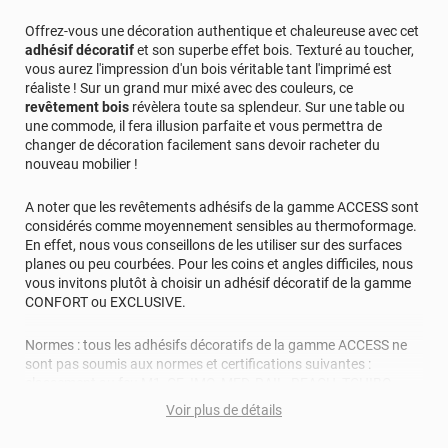
Offrez-vous une décoration authentique et chaleureuse avec cet
adhésif décoratif
et son superbe effet bois. Texturé au toucher,
vous aurez l'impression d'un bois véritable tant l'imprimé est
réaliste ! Sur un grand mur mixé avec des couleurs, ce
revêtement bois
révèlera toute sa splendeur. Sur une table ou
une commode, il fera illusion parfaite et vous permettra de
changer de décoration facilement sans devoir racheter du
nouveau mobilier !
A noter que les revêtements adhésifs de la gamme ACCESS sont
considérés comme moyennement sensibles au thermoformage.
En effet, nous vous conseillons de les utiliser sur des surfaces
planes ou peu courbées. Pour les coins et angles difficiles, nous
vous invitons plutôt à choisir un adhésif décoratif de la gamme
CONFORT ou EXCLUSIVE.
Normes : tous les adhésifs décoratifs de la gamme ACCESS ne
sont pas soumis aux normes et certifications suivantes :
classement au feu M1, CE, IMO, MED, RAIL, REACH, TCHIBO,
TABER TEST, VOC. N'hésitez pas à prendre connaissance de la
Voir plus de détails
fiche technique ou à contacter nos conseillers pour toutes
questions au sujet des normes de ces revêtements adhésifs.