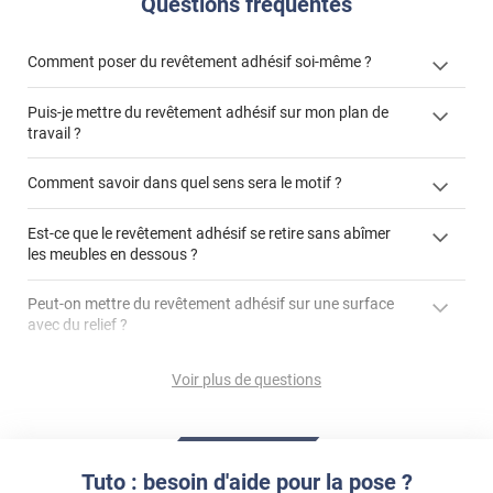
Questions fréquentes
Comment poser du revêtement adhésif soi-même ?
Puis-je mettre du revêtement adhésif sur mon plan de
« Comment poser un revêtement adhésif ? »
travail ?
Comment savoir dans quel sens sera le motif ?
Est-ce que le revêtement adhésif se retire sans abîmer
"Peut-on installer du
les meubles en dessous ?
revêtement adhésif sur un plan de travail de cuisine ?"
Peut-on mettre du revêtement adhésif sur une surface
avec du relief ?
Peut-on mettre du revêtement adhésif sur du carrelage
Voir plus de questions
?
Partir d'un coin et tirer assez fermement
Utiliser une solution de dépose pour annuler l'action de la
Comment poser du revêtement adhésif dans les angles
colle
?
Tuto : besoin d'aide pour la pose ?
S'aider d'un décapeur thermique : la colle va ramollir le film
faire appel à un