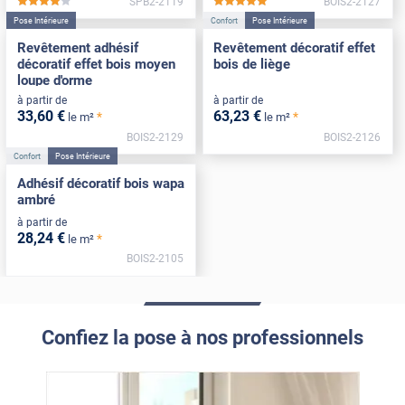
SPB2-2119
BOIS2-2127
*****
*****
Pose Intérieure
Confort
Pose Intérieure
Revêtement adhésif
Revêtement décoratif effet
décoratif effet bois moyen
bois de liège
loupe d'orme
à partir de
à partir de
33
,60
€
63
,23
€
*
*
le m²
le m²
BOIS2-2129
BOIS2-2126
Confort
Pose Intérieure
Adhésif décoratif bois wapa
ambré
à partir de
28
,24
€
*
le m²
BOIS2-2105
Confiez la pose à nos professionnels