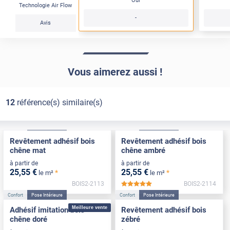
Oui
Technologie Air Flow
-
Avis
Vous aimerez aussi !
12
référence(s) similaire(s)
Confort
Pose Intérieure
Confort
Pose Intérieure
Revêtement adhésif bois
Revêtement adhésif bois
chêne mat
chêne ambré
à partir de
à partir de
25
,55
€
25
,55
€
*
*
le m²
le m²
BOIS2-2113
BOIS2-2114
*****
Confort
Pose Intérieure
Confort
Pose Intérieure
Meilleure vente
Adhésif imitation bois
Revêtement adhésif bois
chêne doré
zébré