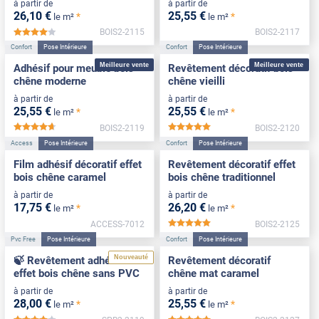
à partir de
à partir de
26
,10
€
25
,55
€
*
*
le m²
le m²
BOIS2-2115
BOIS2-2117
*****
Confort
Pose Intérieure
Confort
Pose Intérieure
Meilleure vente
Meilleure vente
Adhésif pour meuble bois
Revêtement décoratif bois
chêne moderne
chêne vieilli
à partir de
à partir de
25
,55
€
25
,55
€
*
*
le m²
le m²
BOIS2-2119
BOIS2-2120
*****
*****
Access
Pose Intérieure
Confort
Pose Intérieure
Film adhésif décoratif effet
Revêtement décoratif effet
bois chêne caramel
bois chêne traditionnel
à partir de
à partir de
17
,75
€
26
,20
€
*
*
le m²
le m²
ACCESS-7012
BOIS2-2125
*****
Pvc Free
Pose Intérieure
Confort
Pose Intérieure
Nouveauté
🍃 Revêtement adhésif
Revêtement décoratif
effet bois chêne sans PVC
chêne mat caramel
à partir de
à partir de
28
,00
€
25
,55
€
*
*
le m²
le m²