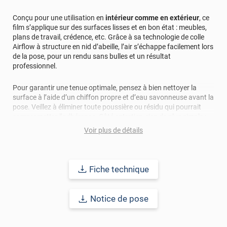
Conçu pour une utilisation en
intérieur comme en extérieur
, ce
film s’applique sur des surfaces lisses et en bon état : meubles,
plans de travail, crédence, etc. Grâce à sa technologie de colle
Airflow à structure en nid d’abeille, l’air s’échappe facilement lors
de la pose, pour un rendu sans bulles et un résultat
professionnel.
Pour garantir une tenue optimale, pensez à bien nettoyer la
surface à l’aide d’un chiffon propre et d’eau savonneuse avant la
pose. Veillez à éliminer toute poussière ou résidu qui pourrait
compromettre l’adhérence. Côté entretien, rien de plus simple :
utilisez uniquement de l’eau chaude (non bouillante) et un
Voir plus de détails
produit au pH neutre. Les détergents ou produits abrasifs sont à
éviter.
Ce film dispose d'une pellicule de protection. Pensez à la retirer
Fiche technique
une fois votre film posé.
Notice de pose
Ce film bénéficie d’une
durabilité de 6 ans
, en fonction de la
qualité de la surface et de son entretien.