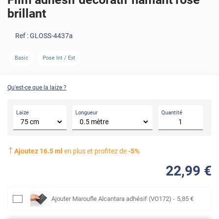
brillant
Ref :
GLOSS-4437a
Basic
Pose Int / Ext
Qu'est-ce que la laize ?
Laize
Longueur
Quantité
Ajoutez
16.5
ml
en plus et profitez de
-
5
%
22
,99
€
Ajouter
Maroufle Alcantara adhésif (VO172)
-
5
,85
€