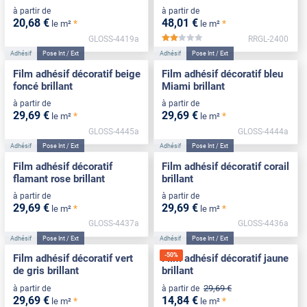
à partir de
à partir de
20
,68
€
48
,01
€
*
*
le m²
le m²
GLOSS-4419a
RRGL-2400
*****
Adhésif
Pose Int / Ext
Adhésif
Pose Int / Ext
Film adhésif décoratif beige
Film adhésif décoratif bleu
foncé brillant
Miami brillant
à partir de
à partir de
29
,69
€
29
,69
€
*
*
le m²
le m²
GLOSS-4445a
GLOSS-4444a
Adhésif
Pose Int / Ext
Adhésif
Pose Int / Ext
Film adhésif décoratif
Film adhésif décoratif corail
flamant rose brillant
brillant
à partir de
à partir de
29
,69
€
29
,69
€
*
*
le m²
le m²
GLOSS-4437a
GLOSS-4436a
Adhésif
Pose Int / Ext
Adhésif
Pose Int / Ext
-
50
%
Film adhésif décoratif vert
Film adhésif décoratif jaune
de gris brillant
brillant
29
,69
€
à partir de
à partir de
29
,69
€
14
,84
€
*
*
le m²
le m²