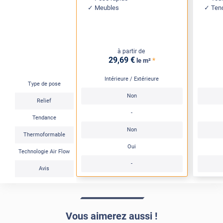
Meubles
Ten
à partir de
29
,69
€
*
le m²
Intérieure / Extérieure
Type de pose
Non
Relief
-
Tendance
Non
Thermoformable
Oui
Technologie Air Flow
-
Avis
Vous aimerez aussi !