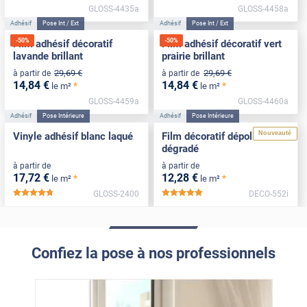
GLOSS-4435a
GLOSS-4458a
Adhésif
Pose Int / Ext
Adhésif
Pose Int / Ext
-
50
%
-
50
%
Film adhésif décoratif
Film adhésif décoratif vert
lavande brillant
prairie brillant
29
,69
€
29
,69
€
à partir de
à partir de
14
,84
€
14
,84
€
*
*
le m²
le m²
GLOSS-4459a
GLOSS-4460a
Adhésif
Pose Intérieure
Adhésif
Pose Intérieure
Nouveauté
Vinyle adhésif blanc laqué
Film décoratif dépoli
dégradé
à partir de
à partir de
17
,72
€
12
,28
€
*
*
le m²
le m²
GLOSS-2400
DECO-552i
*****
*****
Confiez la pose à nos professionnels