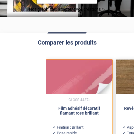
Nos graphistes adaptent vos créations ✨
Comparer les produits
GLOSS-4437a
Film adhésif décoratif
Revê
flamant rose brillant
Finition : Brillant
Aspe
Pose rapide
Tou