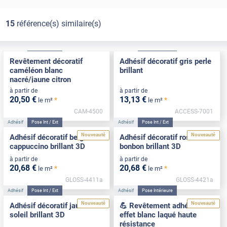
15
référence(s) similaire(s)
Adhésif
Pose Int / Ext
Adhésif
Pose Intérieure
Revêtement décoratif
Adhésif décoratif gris perle
caméléon blanc
brillant
nacré/jaune citron
à partir de
à partir de
20
,50
€
13
,13
€
*
*
le m²
le m²
CAM-4500
ACCESS-7001
Adhésif
Pose Int / Ext
Adhésif
Pose Int / Ext
Nouveauté
Nouveauté
Adhésif décoratif beige
Adhésif décoratif rose
cappuccino brillant 3D
bonbon brillant 3D
à partir de
à partir de
20
,68
€
20
,68
€
*
*
le m²
le m²
GLOSS-4411a
GLOSS-4421a
Adhésif
Pose Int / Ext
Adhésif
Pose Intérieure
Nouveauté
Nouveauté
Adhésif décoratif jaune
💪 Revêtement adhésif
soleil brillant 3D
effet blanc laqué haute
résistance