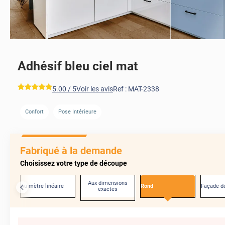
Adhésif bleu ciel mat
*****
5.00
/ 5
Voir les avis
Ref :
MAT-2338
Confort
Pose Intérieure
Fabriqué à la demande
Choisissez votre type de découpe
Aux dimensions
Au mètre linéaire
Rond
Façade de
exactes