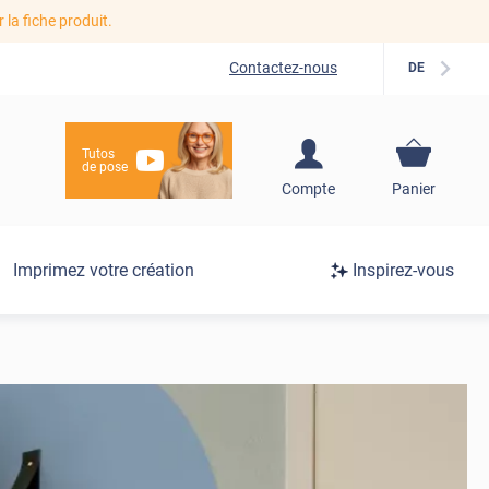
r la fiche produit.
Contactez-nous
DE
Tutos
de pose
S'inscrire / Se
Compte
Panier
connecter
Connexion
Imprimez votre création
Inspirez-vous
/
Inscription