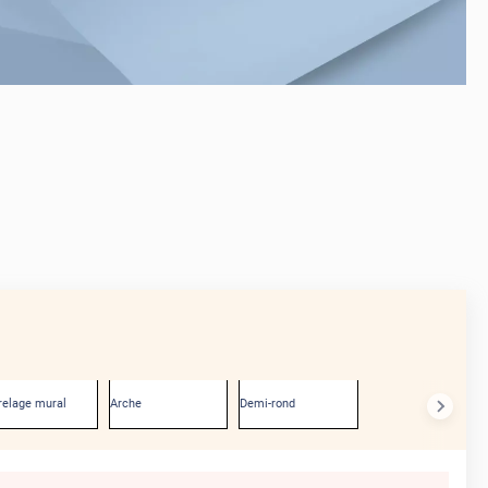
AVANT
relage mural
Arche
Demi-rond