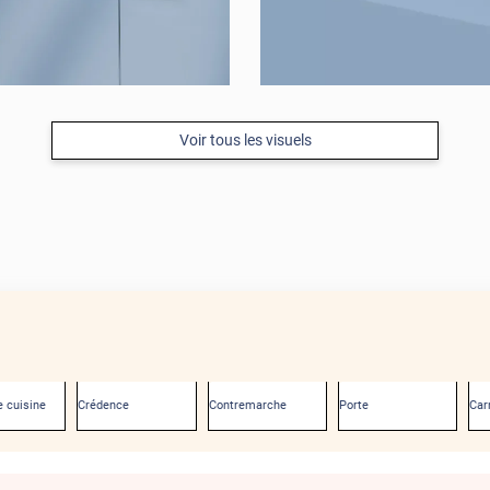
Voir tous les visuels
 cuisine
Crédence
Contremarche
Porte
Car