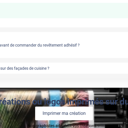
vant de commander du revêtement adhésif ?
sur des façades de cuisine ?
réations ou logos imprimés sur du 
Imprimer ma création
Nos graphistes adaptent vos créations ✨