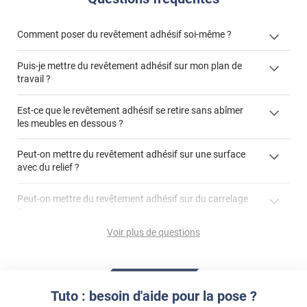
Comment poser du revêtement adhésif soi-même ?
Puis-je mettre du revêtement adhésif sur mon plan de
« Comment poser un revêtement adhésif ? »
travail ?
Est-ce que le revêtement adhésif se retire sans abîmer
les meubles en dessous ?
"Peut-on installer du
Peut-on mettre du revêtement adhésif sur une surface
revêtement adhésif sur un plan de travail de cuisine ?"
avec du relief ?
Peut-on mettre du revêtement adhésif sur du carrelage
?
Partir d'un coin et tirer assez fermement
Voir plus de questions
Utiliser une solution de dépose pour annuler l'action de la
Comment poser du revêtement adhésif dans les angles
colle
?
S'aider d'un décapeur thermique : la colle va ramollir le film
faire appel à un
et la colle. Vous retirez beaucoup plus facilement le
«
poseur professionnel
revêtement adhésif.
Tuto : besoin d'aide pour la pose ?
Réussir la pose d'un revêtement adhésif dans les angles. »
Lisser la surface avec un enduit de lissage au préalable