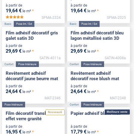
à partir de
à partir de
19
,64
€
19
,64
€
*
*
le m²
le m²
SPMA-2324
SPMA-2025
*****
Basic
Pose Int / Ext
Basic
Pose Int / Ext
Film adhésif décoratif gris
Film adhésif décoratif bleu
galet satin 3D
lagon métallisé satin 3D
à partir de
à partir de
29
,69
€
29
,69
€
*
*
le m²
le m²
SATIN-4011a
SATIN-4008a
Confort
Pose Intérieure
Confort
Pose Intérieure
Revêtement adhésif
Revêtement adhésif
décoratif jaune beurre mat
décoratif rose blush mat
à partir de
à partir de
24
,64
€
24
,64
€
*
*
le m²
le m²
MAT-2346
MAT-2348
Pose Intérieure
Confort
Pose Intérieure
Meilleure vente
Nouveauté
Film décoratif translucide
Papier adhésif blanc mat
effet verre granité
à partir de
à partir de
16
,95
€
17
,79
€
*
*
le m²
le m²