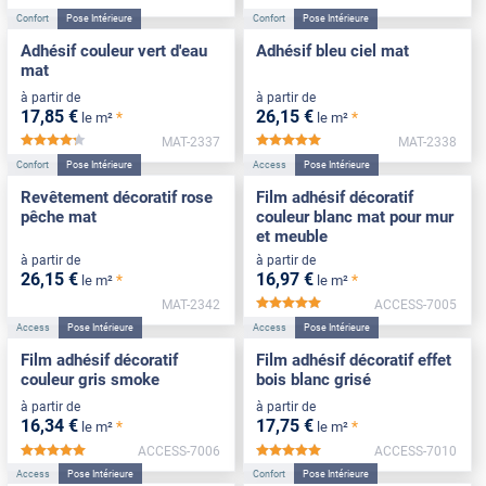
Confort
Pose Intérieure
Confort
Pose Intérieure
Adhésif couleur vert d'eau
Adhésif bleu ciel mat
mat
à partir de
à partir de
17
,85
€
26
,15
€
*
*
le m²
le m²
MAT-2337
MAT-2338
*****
*****
Confort
Pose Intérieure
Access
Pose Intérieure
Revêtement décoratif rose
Film adhésif décoratif
pêche mat
couleur blanc mat pour mur
et meuble
à partir de
à partir de
26
,15
€
16
,97
€
*
*
le m²
le m²
MAT-2342
ACCESS-7005
*****
Access
Pose Intérieure
Access
Pose Intérieure
Film adhésif décoratif
Film adhésif décoratif effet
couleur gris smoke
bois blanc grisé
à partir de
à partir de
16
,34
€
17
,75
€
*
*
le m²
le m²
ACCESS-7006
ACCESS-7010
*****
*****
Access
Pose Intérieure
Confort
Pose Intérieure