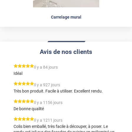
Carrelage mural
Avis de nos clients
*****
Il y a 84 jours
Idéal
*****
Il y a 927 jours
Très bon produit. Facile à utiliser. Excellent rendu.
*****
Il y a 1156 jours
De bonne qualité
*****
Il y a 1211 jours
Colis bien emballé, très facile à découper, à poser. Le