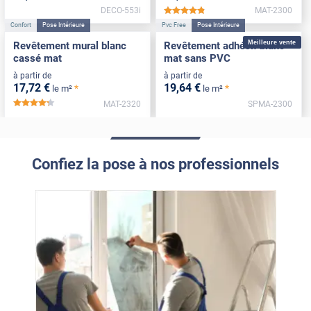
DECO-553i
MAT-2300
*****
Confort
Pose Intérieure
Pvc Free
Pose Intérieure
Meilleure vente
Revêtement mural blanc
Revêtement adhésif blanc
cassé mat
mat sans PVC
à partir de
à partir de
17
,72
€
19
,64
€
*
*
le m²
le m²
MAT-2320
SPMA-2300
*****
Confiez la pose à nos professionnels