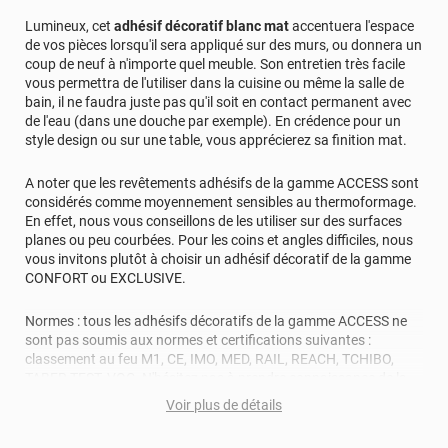
Lumineux, cet
adhésif décoratif blanc mat
accentuera l'espace
de vos pièces lorsqu'il sera appliqué sur des murs, ou donnera un
coup de neuf à n'importe quel meuble. Son entretien très facile
vous permettra de l'utiliser dans la cuisine ou même la salle de
bain, il ne faudra juste pas qu'il soit en contact permanent avec
de l'eau (dans une douche par exemple). En crédence pour un
style design ou sur une table, vous apprécierez sa finition mat.
A noter que les revêtements adhésifs de la gamme ACCESS sont
considérés comme moyennement sensibles au thermoformage.
En effet, nous vous conseillons de les utiliser sur des surfaces
planes ou peu courbées. Pour les coins et angles difficiles, nous
vous invitons plutôt à choisir un adhésif décoratif de la gamme
CONFORT ou EXCLUSIVE.
Normes : tous les adhésifs décoratifs de la gamme ACCESS ne
sont pas soumis aux normes et certifications suivantes :
classement au feu M1, CE, IMO, MED, RAIL, REACH, TCHIBO,
TABER TEST, VOC. N'hésitez pas à prendre connaissance de la
fiche technique ou à contacter nos conseillers pour toutes
Voir plus de détails
questions au sujet des normes de ces revêtements adhésifs.