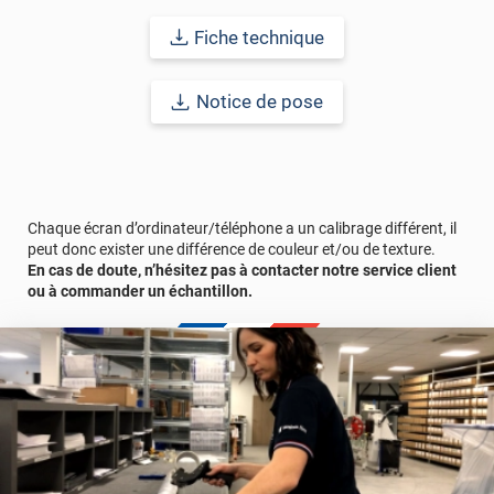
Durabilité : 5 à 8 ans en pose intérieure (anti craquèlement,
écaillage, délamination et jaunissement)
Fiche technique
Afin de vous rendre compte de la qualité et de son rendu
Notice de pose
véritable, nous vous conseillons de faire une demande
d'échantillon gratuite.
Vous allez commander 1 face de porte avec un surplus de 13 cm
comprenant le retour porte + le cadre.
Chaque écran d’ordinateur/téléphone a un calibrage différent, il
peut donc exister une différence de couleur et/ou de texture.
En cas de doute, n’hésitez pas à contacter notre service client
ou à commander un échantillon.