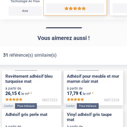
Technologie Air Flow
*****
Avis
Vous aimerez aussi !
31
référence(s) similaire(s)
Confort
Pose Intérieure
Confort
Pose Intérieure
Revêtement adhésif bleu
Adhésif pour meuble et mur
turquoise mat
marron clair mat
à partir de
à partir de
26
,15
€
17
,79
€
*
*
le m²
le m²
MAT-2323
MAT-2324
*****
*****
Confort
Pose Intérieure
Confort
Pose Intérieure
Adhésif gris perle mat
Vinyl adhésif gris taupe
mat
à partir de
à partir de