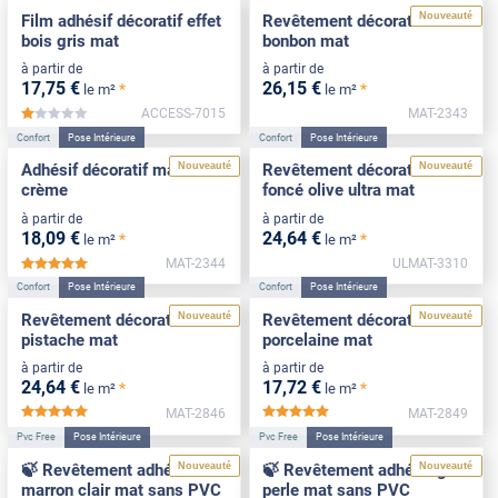
Nouveauté
Film adhésif décoratif effet
Revêtement décoratif rose
bois gris mat
bonbon mat
à partir de
à partir de
17
,75
€
26
,15
€
*
*
le m²
le m²
ACCESS-7015
MAT-2343
*****
Confort
Pose Intérieure
Confort
Pose Intérieure
Nouveauté
Nouveauté
Adhésif décoratif mat blanc
Revêtement décoratif vert
crème
foncé olive ultra mat
à partir de
à partir de
18
,09
€
24
,64
€
*
*
le m²
le m²
MAT-2344
ULMAT-3310
*****
Confort
Pose Intérieure
Confort
Pose Intérieure
Nouveauté
Nouveauté
Revêtement décoratif vert
Revêtement décoratif
pistache mat
porcelaine mat
à partir de
à partir de
24
,64
€
17
,72
€
*
*
le m²
le m²
MAT-2846
MAT-2849
*****
*****
Pvc Free
Pose Intérieure
Pvc Free
Pose Intérieure
Nouveauté
Nouveauté
🍃 Revêtement adhésif
🍃 Revêtement adhésif gris
marron clair mat sans PVC
perle mat sans PVC