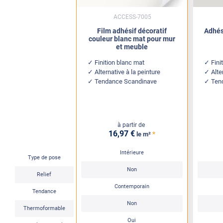
ACCESS-7005
Film adhésif décoratif
Adhés
couleur blanc mat pour mur
et meuble
Finition blanc mat
Fini
Alternative à la peinture
Alte
Tendance Scandinave
Ten
à partir de
16
,97
€
*
le m²
Intérieure
Type de pose
Non
Relief
Contemporain
Tendance
Non
Thermoformable
Oui