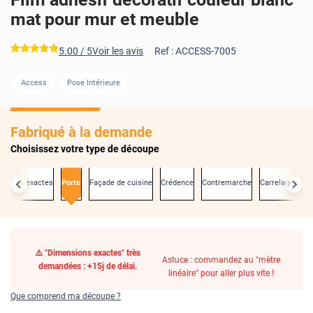
mat pour mur et meuble
*****
5.00
/ 5
Voir les avis
Ref :
ACCESS-7005
Access
Pose Intérieure
Fabriqué à la demande
Choisissez votre type de découpe
nsions exactes
Porte
Façade de cuisine
Crédence
Contremarche
Carrelage mura
⚠️ "Dimensions exactes" très
Astuce : commandez au "mètre
demandées : +15j de délai.
linéaire" pour aller plus vite !
Que comprend ma découpe ?