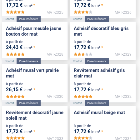
17
,72
€
17
,72
€
*
*
le m²
le m²
MAT-2325
MAT-2326
*****
*****
Confort
Pose Intérieure
Confort
Pose Intérieure
Adhésif pour meuble jaune
Adhésif décoratif bleu gris
bouton d'or mat
mat
à partir de
à partir de
24
,43
€
17
,72
€
*
*
le m²
le m²
MAT-2328
MAT-2329
*****
*****
Confort
Pose Intérieure
Confort
Pose Intérieure
Adhésif mural vert prairie
Revêtement adhésif gris
mat
clair mat
à partir de
à partir de
26
,15
€
17
,72
€
*
*
le m²
le m²
MAT-2330
MAT-2332
*****
*****
Confort
Pose Intérieure
Confort
Pose Intérieure
Revêtement décoratif jaune
Adhésif mural beige mat
soleil mat
à partir de
à partir de
17
,72
€
17
,72
€
*
*
le m²
le m²
MAT-2333
MAT-2335
*****
*****