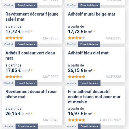
*****
*****
Confort
Pose Intérieure
Confort
Pose Intérieure
Revêtement décoratif jaune
Adhésif mural beige mat
soleil mat
à partir de
à partir de
17
,72
€
17
,72
€
*
*
le m²
le m²
MAT-2333
MAT-2335
*****
*****
Confort
Pose Intérieure
Confort
Pose Intérieure
Adhésif couleur vert d'eau
Adhésif bleu ciel mat
mat
à partir de
à partir de
17
,85
€
26
,15
€
*
*
le m²
le m²
MAT-2337
MAT-2338
*****
*****
Confort
Pose Intérieure
Access
Pose Intérieure
Revêtement décoratif rose
Film adhésif décoratif
pêche mat
couleur blanc mat pour mur
et meuble
à partir de
à partir de
26
,15
€
16
,97
€
*
*
le m²
le m²
MAT-2342
ACCESS-7005
*****
Access
Pose Intérieure
Access
Pose Intérieure