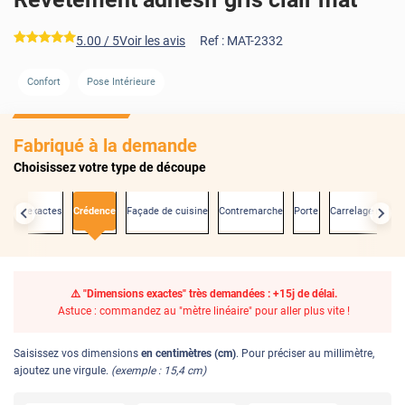
*****
5.00
/ 5
Voir les avis
Ref :
MAT-2332
Confort
Pose Intérieure
Fabriqué à la demande
Choisissez votre type de découpe
sions exactes
Crédence
Façade de cuisine
Contremarche
Porte
Carrelage mural
⚠️ "Dimensions exactes" très demandées : +15j de délai.
Astuce : commandez au "mètre linéaire" pour aller plus vite !
Saisissez vos dimensions
en centimètres (cm)
. Pour préciser au millimètre,
ajoutez une virgule.
(exemple : 15,4 cm)