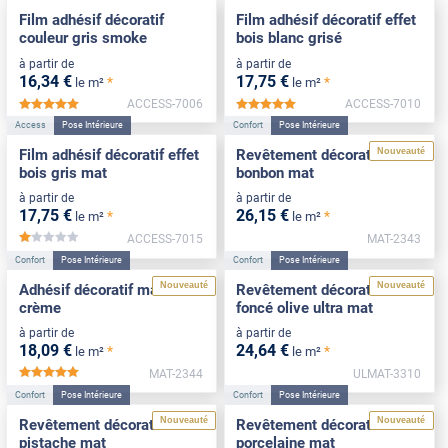
Film adhésif décoratif
Film adhésif décoratif effet
couleur gris smoke
bois blanc grisé
à partir de
à partir de
16
,34
€
17
,75
€
*
*
le m²
le m²
ACCESS-7006
ACCESS-7010
*****
*****
Access
Pose Intérieure
Confort
Pose Intérieure
Nouveauté
Film adhésif décoratif effet
Revêtement décoratif rose
bois gris mat
bonbon mat
à partir de
à partir de
17
,75
€
26
,15
€
*
*
le m²
le m²
ACCESS-7015
MAT-2343
*****
Confort
Pose Intérieure
Confort
Pose Intérieure
Nouveauté
Nouveauté
Adhésif décoratif mat blanc
Revêtement décoratif vert
crème
foncé olive ultra mat
à partir de
à partir de
18
,09
€
24
,64
€
*
*
le m²
le m²
MAT-2344
ULMAT-3310
*****
Confort
Pose Intérieure
Confort
Pose Intérieure
Nouveauté
Nouveauté
Revêtement décoratif vert
Revêtement décoratif
pistache mat
porcelaine mat