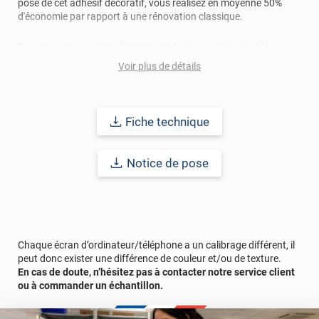
pose de cet adhésif décoratif, vous réalisez en moyenne 50%
d'économie par rapport à une rénovation classique.
Pour donner une seconde jeunesse à vos murs ou meubles,
comptez sur ce vinyl de haute qualité avec une excellente
Voir plus de détails
résistance à l’eau, à la saleté, à l’abrasion, aux UV et à l’usure.
Grâce à son épaisseur, cet adhésif masque également les petites
imperfections. Classé A+ au test C.O.V et C-s2,d0 au feu, ce
revêtement peut être installé dans un lieu ouvert public.
Fiche technique
Durabilité
: 10 ans en pose intérieur (anti craquèlement,
écaillage, délamination et jaunissement)
Notice de pose
Afin de vous rendre compte de la qualité et de son rendu
véritable, nous vous conseillons de faire une demande
d'échantillons gratuite.
Chaque écran d’ordinateur/téléphone a un calibrage différent, il
peut donc exister une différence de couleur et/ou de texture.
En cas de doute, n’hésitez pas à contacter notre service client
ou à commander un échantillon.