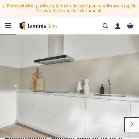
⚠️
Forte activité
: privilégiez le "mètre linéaire" pour une livraison rapide.
Délais détaillés sur la fiche produit.
Revêtement adhésif gris clair mat