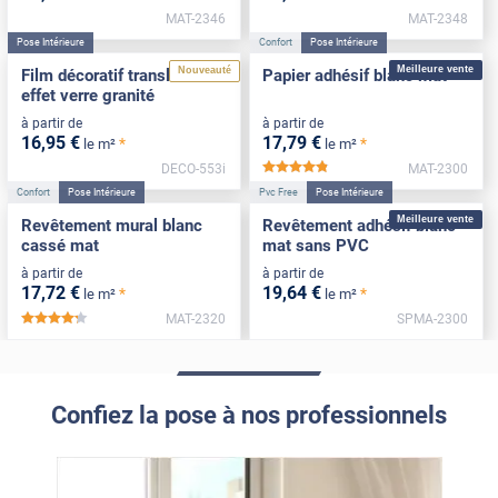
MAT-2346
MAT-2348
Pose Intérieure
Confort
Pose Intérieure
Meilleure vente
Nouveauté
Film décoratif translucide
Papier adhésif blanc mat
effet verre granité
à partir de
à partir de
16
,95
€
17
,79
€
*
*
le m²
le m²
DECO-553i
MAT-2300
*****
Confort
Pose Intérieure
Pvc Free
Pose Intérieure
Meilleure vente
Revêtement mural blanc
Revêtement adhésif blanc
cassé mat
mat sans PVC
à partir de
à partir de
17
,72
€
19
,64
€
*
*
le m²
le m²
MAT-2320
SPMA-2300
*****
Confiez la pose à nos professionnels