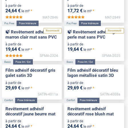
à partir de
à partir de
24
,64
€
17
,72
€
*
*
le m²
le m²
MAT-2846
MAT-2849
*****
*****
Pvc Free
Pose Intérieure
Pvc Free
Pose Intérieure
Nouveauté
Nouveauté
🍃 Revêtement adhésif
🍃 Revêtement adhésif gris
marron clair mat sans PVC
perle mat sans PVC
à partir de
à partir de
19
,64
€
19
,64
€
*
*
le m²
le m²
SPMA-2324
SPMA-2025
*****
Basic
Pose Int / Ext
Basic
Pose Int / Ext
Film adhésif décoratif gris
Film adhésif décoratif bleu
galet satin 3D
lagon métallisé satin 3D
à partir de
à partir de
29
,69
€
29
,69
€
*
*
le m²
le m²
SATIN-4011a
SATIN-4008a
Confort
Pose Intérieure
Confort
Pose Intérieure
Revêtement adhésif
Revêtement adhésif
décoratif jaune beurre mat
décoratif rose blush mat
à partir de
à partir de
24
,64
€
24
,64
€
*
*
le m²
le m²