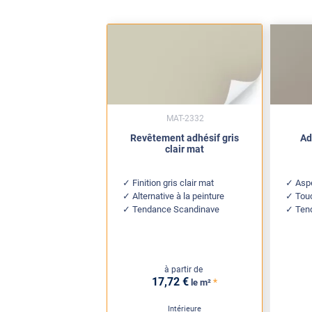
MAT-2332
Revêtement adhésif gris
Ad
clair mat
Finition gris clair mat
Aspe
Alternative à la peinture
Touc
Tendance Scandinave
Ten
à partir de
17
,72
€
*
le m²
Intérieure