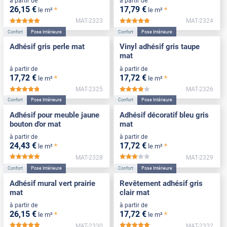
à partir de
à partir de
26
,15
€
17
,79
€
*
*
le m²
le m²
MAT-2323
MAT-2324
*****
*****
Confort
Pose Intérieure
Confort
Pose Intérieure
Adhésif gris perle mat
Vinyl adhésif gris taupe
mat
à partir de
à partir de
17
,72
€
17
,72
€
*
*
le m²
le m²
MAT-2325
MAT-2326
*****
*****
Confort
Pose Intérieure
Confort
Pose Intérieure
Adhésif pour meuble jaune
Adhésif décoratif bleu gris
bouton d'or mat
mat
à partir de
à partir de
24
,43
€
17
,72
€
*
*
le m²
le m²
MAT-2328
MAT-2329
*****
*****
Confort
Pose Intérieure
Confort
Pose Intérieure
Adhésif mural vert prairie
Revêtement adhésif gris
mat
clair mat
à partir de
à partir de
26
,15
€
17
,72
€
*
*
le m²
le m²
MAT-2330
MAT-2332