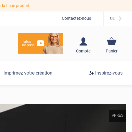
r la fiche produit.
Contactez-nous
DE
Tutos
de pose
S'inscrire / Se
Compte
Panier
connecter
Connexion
Imprimez votre création
Inspirez-vous
/
Inscription
APRÈS