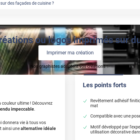
sur des façades de cuisine ?
réations ou logos imprimés sur du 
Imprimer ma création
Nos graphistes adaptent vos créations ✨
Les points forts
Revêtement adhésif finiti
 la couleur ultime ! Découvrez
mat
rendu impeccable
.
Compatible avec une pose 
ui donnera vie à tous vos
Motif développé par l'expe
t ainsi une
alternative idéale
utilisation décorative da