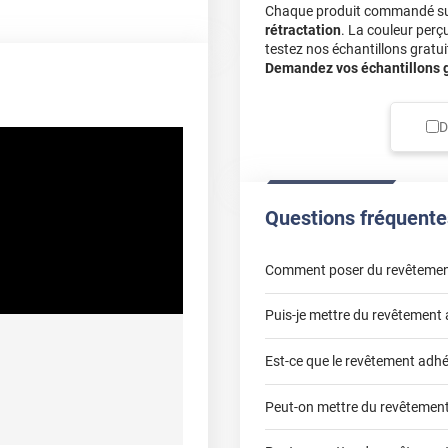
Chaque produit commandé sur 
rétractation
. La couleur perç
testez nos échantillons gratuit
Demandez vos échantillons gr
D
Questions fréquente
Comment poser du revêtemen
Puis-je mettre du revêtement 
poser un revêtement adhésif 
Est-ce que le revêtement adhé
Peut-on mettre du revêtement 
adhésif sur un plan de travail 