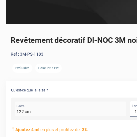
Revêtement décoratif DI-NOC 3M no
Ref :
3M-PS-1183
Exclusive
Pose Int / Ext
AVANT
Qu'est-ce que la laize ?
Lo
Laize
122
cm
Ajoutez
4
ml
en plus et profitez de
-
3
%