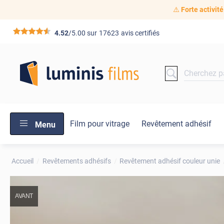
⚠️
Forte activité
*****
4.52
/5.00 sur
17623
avis certifiés
Film pour vitrage
Revêtement adhésif
Menu
Accueil
Revêtements adhésifs
Revêtement adhésif couleur unie
AVANT