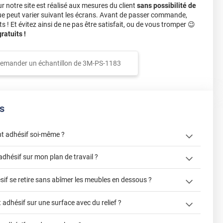
notre site est réalisé aux mesures du client
sans possibilité de
ue peut varier suivant les écrans. Avant de passer commande,
s ! Et évitez ainsi de ne pas être satisfait, ou de vous tromper 😉
atuits !
emander un échantillon de
3M-PS-1183
s
t adhésif soi-même ?
« Comment
adhésif sur mon plan de travail ?
? »
sif se retire sans abîmer les meubles en dessous ?
"Peut-on installer du revêtement
adhésif sur une surface avec du relief ?
de cuisine ?"