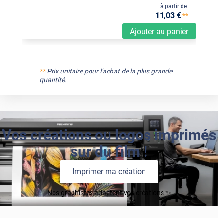
à partir de
11
,03
€
**
Ajouter au panier
**
Prix unitaire pour l'achat de la plus grande
quantité.
Vos créations ou logos imprimés
sur du film !
Imprimer ma création
Nos graphistes adaptent vos créations ✨