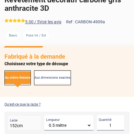
anthracite 3D
*****
5.00
/ 5
Voir les avis
Ref :
CARBON-4909a
Basic
Pose Int / Ext
Fabriqué à la demande
Choisissez votre type de découpe
Au mètre linéaire
Aux dimensions exactes
Qu'est-ce que la laize ?
Longueur
Quantité
Laize
152
cm