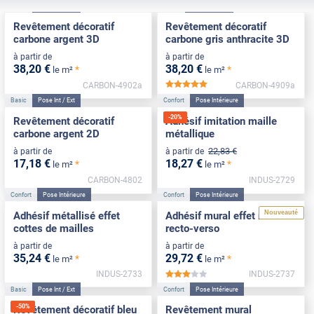
Basic
Pose Int / Ext
Basic
Pose Int / Ext
Revêtement décoratif
Revêtement décoratif
carbone argent 3D
carbone gris anthracite 3D
à partir de
à partir de
38
,20
€
38
,20
€
*
*
le m²
le m²
CARBON-4902a
CARBON-4909a
*****
Basic
Pose Int / Ext
Confort
Pose Intérieure
-
20
%
Revêtement décoratif
Adhésif imitation maille
carbone argent 2D
métallique
22
,83
€
à partir de
à partir de
17
,18
€
18
,27
€
*
*
le m²
le m²
CARBON-4802
INDUS-2729
Confort
Pose Intérieure
Confort
Pose Intérieure
Nouveauté
Adhésif métallisé effet
Adhésif mural effet miroir
cottes de mailles
recto-verso
à partir de
à partir de
35
,24
€
29
,72
€
*
*
le m²
le m²
INDUS-2733
INDUS-2737
*****
Basic
Pose Int / Ext
Confort
Pose Intérieure
-
50
%
Revêtement décoratif bleu
Revêtement mural