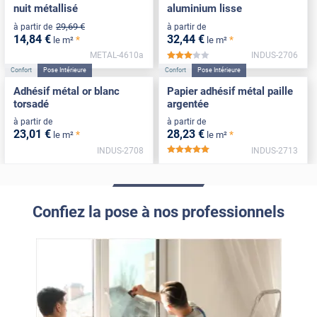
nuit métallisé
aluminium lisse
29
,69
€
à partir de
à partir de
14
,84
€
32
,44
€
*
*
le m²
le m²
METAL-4610a
INDUS-2706
*****
Confort
Pose Intérieure
Confort
Pose Intérieure
Adhésif métal or blanc
Papier adhésif métal paille
torsadé
argentée
à partir de
à partir de
23
,01
€
28
,23
€
*
*
le m²
le m²
INDUS-2708
INDUS-2713
*****
Confiez la pose à nos professionnels