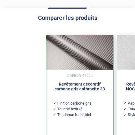
Comparer les produits
CARBON-4909a
Revêtement décoratif
Revê
carbone gris anthracite 3D
NOC 
Finition carbone gris
Aspe
Touché texturé
Tou
Tendance Industriel
Styl