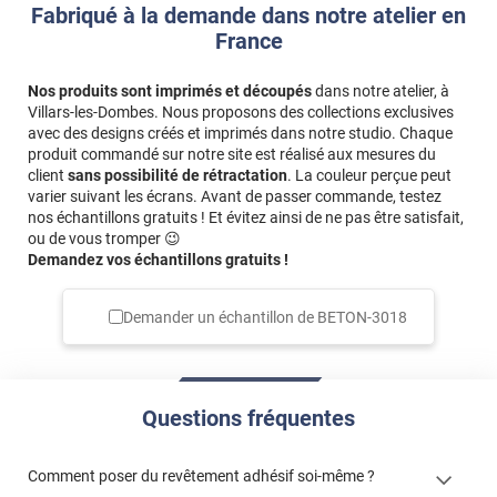
Si vous souhaitez recouvrir en une seule découpe la face visible
Fabriqué à la demande dans notre atelier en
et les bords/tranches de votre façade, il faut ajouter l’épaisseur
France
des bords aux dimensions saisies.
Nos produits sont imprimés et découpés
dans notre atelier, à
Exemple
: pour une façade de
60 x 80 cm
avec des bords de
2
Villars-les-Dombes. Nous proposons des collections exclusives
cm
, vous devez saisir
64 x 84 cm
(60+2+2 et 80+2+2).
avec des designs créés et imprimés dans notre studio. Chaque
produit commandé sur notre site est réalisé aux mesures du
client
sans possibilité de rétractation
. La couleur perçue peut
varier suivant les écrans. Avant de passer commande, testez
nos échantillons gratuits ! Et évitez ainsi de ne pas être satisfait,
ou de vous tromper 😉
Demandez vos échantillons gratuits !
Demander un échantillon de
BETON-3018
Questions fréquentes
Comment poser du revêtement adhésif soi-même ?