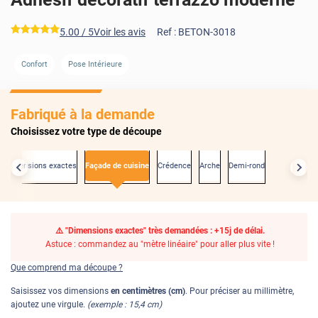
*****
5.00
/ 5
Voir les avis
Ref :
BETON-3018
Confort
Pose Intérieure
Fabriqué à la demande
Choisissez votre type de découpe
x dimensions exactes
Façade de cuisine
Crédence
Arche
Demi-rond
⚠️ "Dimensions exactes" très demandées : +15j de délai.
Astuce : commandez au "mètre linéaire" pour aller plus vite !
Que comprend ma découpe ?
Saisissez vos dimensions
en centimètres (cm)
. Pour préciser au millimètre,
ajoutez une virgule.
(exemple : 15,4 cm)