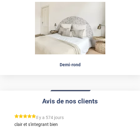
Demi-rond
Avis de nos clients
*****
Il y a 574 jours
clair et s'integrant bien