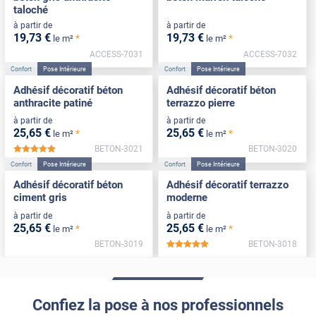
taloché
à partir de
à partir de
19
,73
€
19
,73
€
*
*
le m²
le m²
ACCESS-7031
ACCESS-7032
Confort
Pose Intérieure
Confort
Pose Intérieure
Adhésif décoratif béton
Adhésif décoratif béton
anthracite patiné
terrazzo pierre
à partir de
à partir de
25
,65
€
25
,65
€
*
*
le m²
le m²
BETON-3021
BETON-3020
*****
Confort
Pose Intérieure
Confort
Pose Intérieure
Adhésif décoratif béton
Adhésif décoratif terrazzo
ciment gris
moderne
à partir de
à partir de
25
,65
€
25
,65
€
*
*
le m²
le m²
BETON-3019
BETON-3018
*****
Confiez la pose à nos professionnels