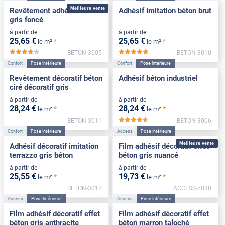
Meilleure vente
Revêtement adhésif béton
Adhésif imitation béton brut
gris foncé
à partir de
à partir de
25
,65
€
25
,65
€
*
*
le m²
le m²
BETON-3005
BETON-3010
*****
*****
Confort
Pose Intérieure
Confort
Pose Intérieure
Revêtement décoratif béton
Adhésif béton industriel
ciré décoratif gris
à partir de
à partir de
28
,24
€
28
,24
€
*
*
le m²
le m²
BETON-3011
BETON-3006
*****
Confort
Pose Intérieure
Access
Pose Intérieure
Meilleure vente
Adhésif décoratif imitation
Film adhésif décoratif effet
terrazzo gris béton
béton gris nuancé
à partir de
à partir de
25
,55
€
19
,73
€
*
*
le m²
le m²
BETON-3017
ACCESS-7030
Access
Pose Intérieure
Access
Pose Intérieure
Film adhésif décoratif effet
Film adhésif décoratif effet
béton gris anthracite
béton marron taloché