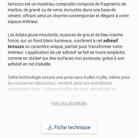
terrazzo est un matériau composite composé de fragments de
marbre, de granit ou de verre, incrustés dans une base de
ciment, offrant ainsi un charme contemporain et élégant à votre
espace intérieur.
Les éclats jaune moutarde, nuances de gris et de bleu marine
foncé, sur un fond blanc lumineux, confèrent à cet
adhésif
terrazzo
un caractère unique, parfait pour transformer votre
intérieur. L'application de cet adhésif se fait en toute simplicité,
comme un sticker sur des surfaces non poreuses, grâce à son
adhésif en nid d'abeille.
Cette technologie assure une pose sans bulles ni plis, même pour
les novices en décoration, rendant ainsi son installation
accessible à tous. Outre sa facilité de pose, cet adhésif se
distingue par sa haute qualité et sa durabilité. Résistant
efficacement à l'eau, à la saleté, à l'abrasion, aux rayons UV et à
Voir plus de détails
l'usure quotidienne, il assure une tenue remarquable pendant 10
ans en pose intérieure.
Son épaisseur lui permet également de masquer les petites
Fiche technique
imperfections de la surface, offrant un résultat final impeccable
et professionnel. Ce
revêtement décoratif terrazzo
constitue