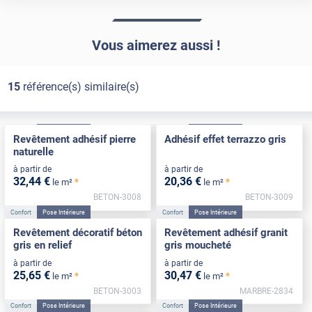
Vous aimerez aussi !
15
référence(s) similaire(s)
Confort
Pose Intérieure
Confort
Pose Intérieure
Revêtement adhésif pierre
Adhésif effet terrazzo gris
naturelle
à partir de
à partir de
32
,44
€
20
,36
€
*
*
le m²
le m²
BETON-3008
BETON-3009
Confort
Pose Intérieure
Confort
Pose Intérieure
Revêtement décoratif béton
Revêtement adhésif granit
gris en relief
gris moucheté
à partir de
à partir de
25
,65
€
30
,47
€
*
*
le m²
le m²
BETON-3003
MARBRE-2834
Confort
Pose Intérieure
Confort
Pose Intérieure