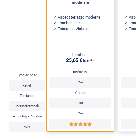
moderne
Aspect terrazzo moderne
Asp
Toucher lisse
Tou
Tendance Vintage
Ten
à partir de
25
,65
€
*
le m²
Intérieure
Type de pose
Oui
Relief
Vintage
Tendance
Oui
Thermoformable
Oui
Technologie Air Flow
*****
Avis