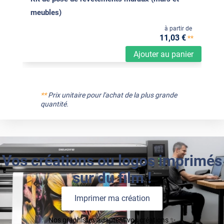
meubles)
à partir de
11
,03
€
**
Ajouter au panier
**
Prix unitaire pour l'achat de la plus grande
quantité.
Vos créations ou logos imprimés
sur du film !
Imprimer ma création
Nos graphistes adaptent vos créations ✨