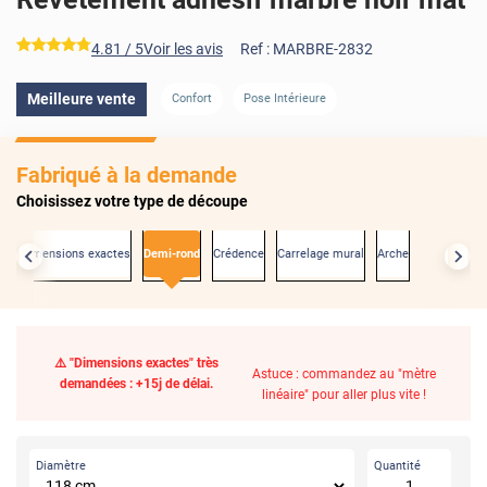
*****
4.81
/ 5
Voir les avis
Ref :
MARBRE-2832
Meilleure vente
Confort
Pose Intérieure
Fabriqué à la demande
Choisissez votre type de découpe
Aux dimensions exactes
Demi-rond
Crédence
Carrelage mural
Arche
⚠️ "Dimensions exactes" très
Astuce : commandez au "mètre
demandées : +15j de délai.
linéaire" pour aller plus vite !
Diamètre
Quantité