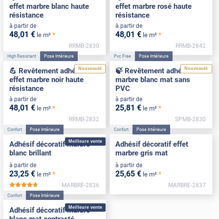
effet marbre blanc haute
effet marbre rosé haute
résistance
résistance
à partir de
à partir de
48
,01
€
48
,01
€
*
*
le m²
le m²
RRMB-2830
RRMB-2842
High Resistant
Pose Intérieure
Pvc Free
Pose Intérieure
Nouveauté
Nouveauté
💪 Revêtement adhésif
🍃 Revêtement adhésif
effet marbre noir haute
marbre blanc mat sans
résistance
PVC
à partir de
à partir de
48
,01
€
25
,81
€
*
*
le m²
le m²
RRMB-2832
SPMB-2830
Confort
Pose Intérieure
Confort
Pose Intérieure
Meilleure vente
Adhésif décoratif marbre
Adhésif décoratif effet
blanc brillant
marbre gris mat
à partir de
à partir de
23
,25
€
25
,65
€
*
*
le m²
le m²
MARBRE-2836
MARBRE-2837
*****
Confort
Pose Intérieure
Meilleure vente
Adhésif décoratif marbre
blanc mat contrasté