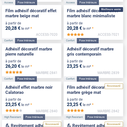
Access
Pose Intérieure
Access
Pose Intérieure
Meilleure vente
Film adhésif décoratif effet
Film adhésif décoratif effet
marbre beige mat
marbre blanc minimaliste
à partir de
à partir de
20
,28
€
20
,28
€
*
*
le m²
le m²
ACCESS-7020
ACCESS-7021
*****
Confort
Pose Intérieure
Confort
Pose Intérieure
Adhésif décoratif marbre
Adhésif décoratif marbre
pierre naturelle
gris contemporain
à partir de
à partir de
26
,20
€
23
,25
€
*
*
le m²
le m²
MARBRE-2841
MARBRE-2839
*****
Confort
Pose Intérieure
Confort
Pose Intérieure
Nouveauté
Adhésif effet marbre noir
Film adhésif décoratif effet
Calatorao
marbre grège mat
à partir de
à partir de
23
,25
€
23
,25
€
*
*
le m²
le m²
MARBRE-2840
MARBRE-2842
*****
*****
High Resistant
Pose Intérieure
High Resistant
Pose Intérieure
Nouveauté
Nouveauté
💪 Revêtement adhésif
💪 Revêtement adhésif