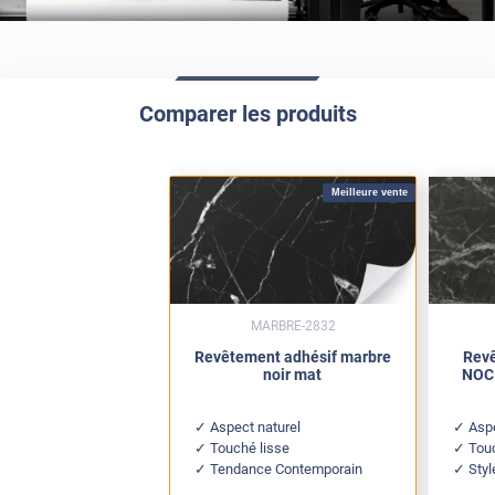
Comparer les produits
Meilleure vente
MARBRE-2832
Revêtement adhésif marbre
Revê
noir mat
NOC 
Aspect naturel
Asp
Touché lisse
Tou
Tendance Contemporain
Sty