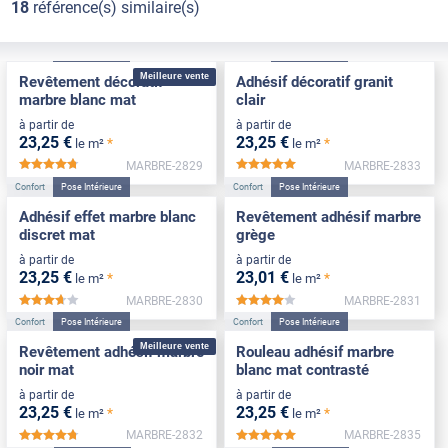
18
référence(s) similaire(s)
Confort
Pose Intérieure
Confort
Pose Intérieure
Meilleure vente
Revêtement décoratif
Adhésif décoratif granit
marbre blanc mat
clair
à partir de
à partir de
23
,25
€
23
,25
€
*
*
le m²
le m²
MARBRE-2829
MARBRE-2833
*****
*****
Confort
Pose Intérieure
Confort
Pose Intérieure
Adhésif effet marbre blanc
Revêtement adhésif marbre
discret mat
grège
à partir de
à partir de
23
,25
€
23
,01
€
*
*
le m²
le m²
MARBRE-2830
MARBRE-2831
*****
*****
Confort
Pose Intérieure
Confort
Pose Intérieure
Meilleure vente
Revêtement adhésif marbre
Rouleau adhésif marbre
noir mat
blanc mat contrasté
à partir de
à partir de
23
,25
€
23
,25
€
*
*
le m²
le m²
MARBRE-2832
MARBRE-2835
*****
*****