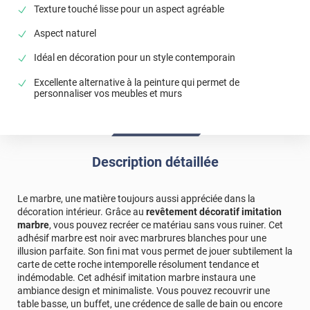
suis ravie. Je recommande vivement.
Texture touché lisse pour un aspect agréable
*****
Il y a 1221 jours
Aspect naturel
Qualité et rapidité
Idéal en décoration pour un style contemporain
*****
Il y a 1230 jours
Excellente alternative à la peinture qui permet de
Livraison rapide ! Emballage au top! Très bonne qualité je
personnaliser vos meubles et murs
recommande !!!
*****
Il y a 1668 jours
Je n'ai rien à ajouter !!
Description détaillée
*****
Il y a 1685 jours
Imitation comme un vrai marbre
Le marbre, une matière toujours aussi appréciée dans la
*****
Il y a 1844 jours
décoration intérieur. Grâce au
revêtement décoratif imitation
J'ai acheté le film effet marbre pour recouvrir le plateau de
marbre
, vous pouvez recréer ce matériau sans vous ruiner. Cet
ma table basse, le rendu est parfait visuellement identique
adhésif marbre est noir avec marbrures blanches pour une
à de la vrai pierre, le produit est vraiment d'excellent
illusion parfaite. Son fini mat vous permet de jouer subtilement la
qualités et la pose facile. Envoi très rapide, emballage à la
carte de cette roche intemporelle résolument tendance et
hauteur du produit. Je recommande
indémodable. Cet adhésif imitation marbre instaura une
ambiance design et minimaliste. Vous pouvez recouvrir une
*****
Il y a 1955 jours
table basse, un buffet, une crédence de salle de bain ou encore