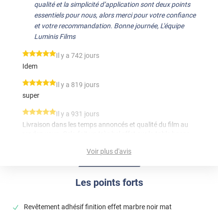
qualité et la simplicité d’application sont deux points
essentiels pour nous, alors merci pour votre confiance
et votre recommandation. Bonne journée, L'équipe
Luminis Films
*****
Il y a 742 jours
Idem
*****
Il y a 819 jours
super
*****
Il y a 931 jours
Livraison dans les temps annoncés et qualité du film au
rendez-vous. Cela fait un très bel effet sur la table basse
de mon salon, merci beaucoup !!
Voir plus d'avis
*****
Il y a 1002 jours
Renseignements, commande et livraison au top. Le
Les points forts
produit correspond parfaitement à mes attentes
*****
Il y a 1140 jours
Revêtement adhésif finition effet marbre noir mat
L'adhésif est de très bonne qualité et facile à poser. J'en