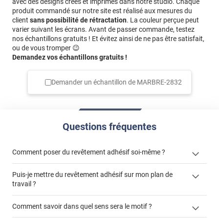
avec des designs créés et imprimés dans notre studio. Chaque
est très réaliste . Très beau rendu . Un peu cher ,je trouve
produit commandé sur notre site est réalisé aux mesures du
... Mais bon . .
client
sans possibilité de rétractation
. La couleur perçue peut
varier suivant les écrans. Avant de passer commande, testez
*****
Il y a 1698 jours
nos échantillons gratuits ! Et évitez ainsi de ne pas être satisfait,
ou de vous tromper 😉
Impossible de ne pas faire de bulle et de plies je suis
Demandez vos échantillons gratuits !
dégoûté je voudrais tellement tout recommencer
Demander un échantillon de
MARBRE-2832
Questions fréquentes
Comment poser du revêtement adhésif soi-même ?
Puis-je mettre du revêtement adhésif sur mon plan de
« Comment poser un revêtement adhésif ? »
travail ?
Comment savoir dans quel sens sera le motif ?