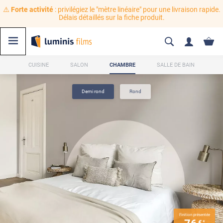
⚠️
Forte activité
: privilégiez le "mètre linéaire" pour une livraison rapide.
Délais détaillés sur la fiche produit.
CUISINE
SALON
CHAMBRE
SALLE DE BAIN
Demi rond
Rond
Finition présentée
€
*