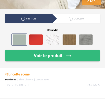
76
FINITION
COULEUR
1
2
Ultra Mat
Voir le produit
*Sur cette scène
Demi rond
Blanc ultramat
ULMAT-3301
180
90 cm
1
75,9220 €
x
x