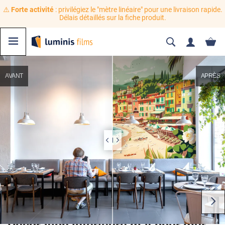
⚠️
Forte activité
: privilégiez le "mètre linéaire" pour une livraison rapide.
Délais détaillés sur la fiche produit.
AVANT
APRÈS
Décoration intérieure mat pour mur