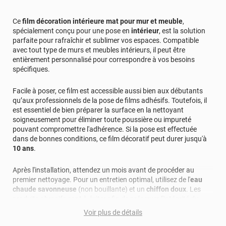
Ce
film décoration intérieure mat pour mur et meuble
,
spécialement conçu pour une pose en
intérieur
, est la solution
parfaite pour rafraîchir et sublimer vos espaces. Compatible
avec tout type de murs et meubles intérieurs, il peut être
entièrement personnalisé pour correspondre à vos besoins
spécifiques.
Facile à poser, ce film est accessible aussi bien aux débutants
qu’aux professionnels de la pose de films adhésifs. Toutefois, il
est essentiel de bien préparer la surface en la nettoyant
soigneusement pour éliminer toute poussière ou impureté
pouvant compromettre l'adhérence. Si la pose est effectuée
dans de bonnes conditions, ce film décoratif peut durer jusqu'à
10 ans
.
Après l'installation, attendez un mois avant de procéder au
premier nettoyage. Pour un entretien optimal, utilisez de l'
eau
chaude savonneuse
(non bouillante) et un
chiffon doux
. Les
produits abrasifs sont à éviter afin de préserver l'intégrité du
film.
Voir plus de détails