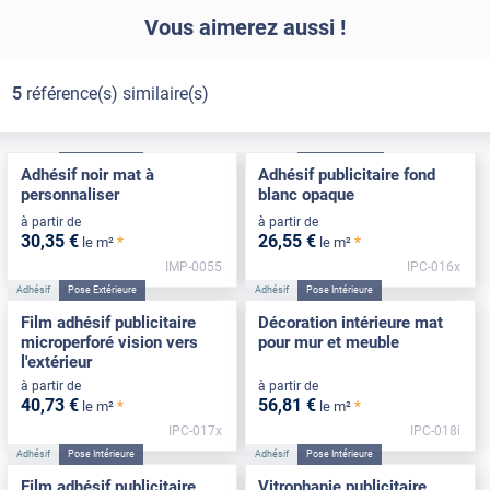
Vous aimerez aussi !
5
référence(s) similaire(s)
Adhésif
Pose Intérieure
Adhésif
Pose Extérieure
Adhésif noir mat à
Adhésif publicitaire fond
personnaliser
blanc opaque
à partir de
à partir de
30
,35
€
26
,55
€
*
*
le m²
le m²
IMP-0055
IPC-016x
Adhésif
Pose Extérieure
Adhésif
Pose Intérieure
Film adhésif publicitaire
Décoration intérieure mat
microperforé vision vers
pour mur et meuble
l'extérieur
à partir de
à partir de
40
,73
€
56
,81
€
*
*
le m²
le m²
IPC-017x
IPC-018i
Adhésif
Pose Intérieure
Adhésif
Pose Intérieure
Film adhésif publicitaire
Vitrophanie publicitaire