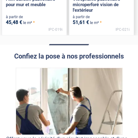
pour mur et meuble
microperforé vision de
l'extérieur
à partir de
à partir de
45
,48
€
51
,61
€
*
*
le m²
le m²
IPC-019i
IPC-021i
Confiez la pose à nos professionnels