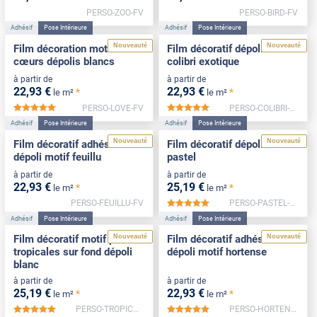
PERSO-ZOO-FV
PERSO-BIRD-FV
Adhésif
Pose Intérieure
Adhésif
Pose Intérieure
Nouveauté
Nouveauté
Film décoration motif
Film décoratif dépoli motif
cœurs dépolis blancs
colibri exotique
à partir de
à partir de
22
,93
€
22
,93
€
*
*
le m²
le m²
PERSO-LOVE-FV
PERSO-COLIBRI-FV
*****
*****
Adhésif
Pose Intérieure
Adhésif
Pose Intérieure
Nouveauté
Nouveauté
Film décoratif adhésif
Film décoratif dépoli motif
dépoli motif feuillu
pastel
à partir de
à partir de
22
,93
€
25
,19
€
*
*
le m²
le m²
PERSO-FEUILLU-FV
PERSO-PASTEL-FV
*****
Adhésif
Pose Intérieure
Adhésif
Pose Intérieure
Nouveauté
Nouveauté
Film décoratif motif plantes
Film décoratif adhésif
tropicales sur fond dépoli
dépoli motif hortense
blanc
à partir de
à partir de
25
,19
€
22
,93
€
*
*
le m²
le m²
PERSO-TROPICALES-FV
PERSO-HORTENSE-FV
*****
*****