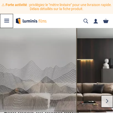
⚠️
Forte activité
: privilégiez le "mètre linéaire" pour une livraison rapide.
Délais détaillés sur la fiche produit.
Film décoratif dépoli motif