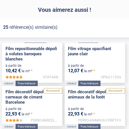
Vous aimerez aussi !
25
référence(s) similaire(s)
Électrostatique
Pose Intérieure
Adhésif
Pose Int / Ext
Film repositionnable dépoli
Film vitrage opacifiant
à volutes baroques
jaune clair
blanches
à partir de
à partir de
10
,42
€
12
,07
€
*
*
le m²
le m²
STAT-648i
OPAQ-1120ix
*****
Adhésif
Pose Intérieure
Adhésif
Pose Intérieure
Nouveauté
Nouveauté
Film décoratif dépoli
Film décoratif dépoli motif
carreaux de ciment
animaux de la forêt
Barcelone
à partir de
à partir de
22
,93
€
22
,93
€
*
*
le m²
le m²
PERSO-BARCELONE-NEG-FV
PERSO-ANIMAUX-FORET-FV
*****
Adhésif
Pose Intérieure
Adhésif
Pose Intérieure