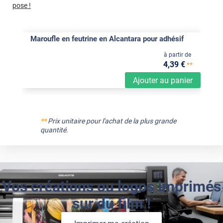
pose !
Maroufle en feutrine en Alcantara pour adhésif
à partir de
4
,39
€
**
Ajouter au panier
**
Prix unitaire pour l'achat de la plus grande
quantité.
Vos créations ou logos imprimés
sur du film !