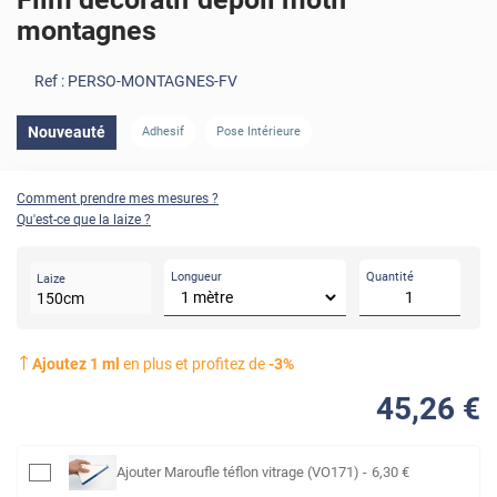
montagnes
Ref :
PERSO-MONTAGNES-FV
Nouveauté
Adhesif
Pose Intérieure
Comment prendre mes mesures ?
Qu'est-ce que la laize ?
Longueur
Quantité
Laize
150
cm
Ajoutez
1
ml
en plus et profitez de
-
3
%
45
,26
€
Ajouter
Maroufle téflon vitrage (VO171)
-
6
,30
€