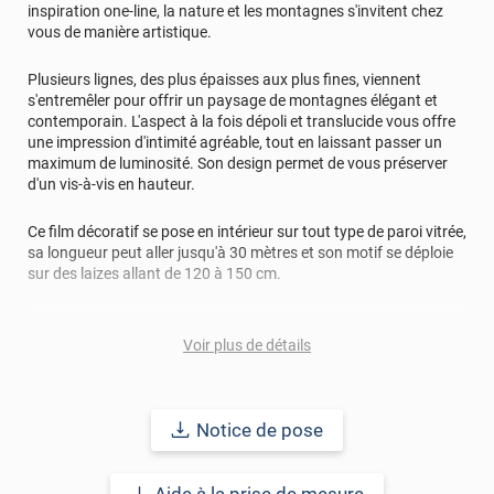
inspiration one-line, la nature et les montagnes s'invitent chez
vous de manière artistique.
Plusieurs lignes, des plus épaisses aux plus fines, viennent
s'entremêler pour offrir un paysage de montagnes élégant et
contemporain. L'aspect à la fois dépoli et translucide vous offre
une impression d'intimité agréable, tout en laissant passer un
maximum de luminosité. Son design permet de vous préserver
d'un vis-à-vis en hauteur.
Ce film décoratif se pose en intérieur sur tout type de paroi vitrée,
sa longueur peut aller jusqu'à 30 mètres et son motif se déploie
sur des laizes allant de 120 à 150 cm.
Réussir sa pose
: Avant d'appliquer votre film décoratif pour
vitrage, la surface à coller doit être nettoyée de toutes
Voir plus de détails
poussières, tâches, graisse, résidus.. afin d'éviter les bulles, plis
et risques de décollement.
Notice de pose
Le terme "laize" est équivalent à la hauteur.
REF :
PERSOMONTAGNESFV
.