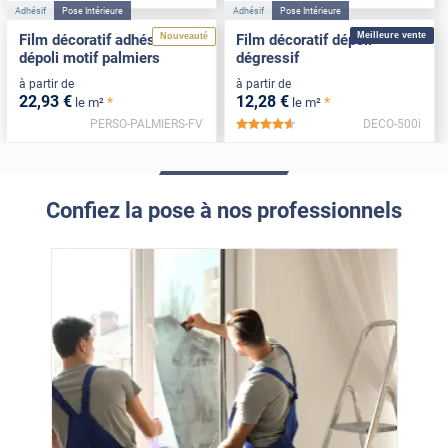
Adhésif
Pose Intérieure
Adhésif
Pose Intérieure
Meilleure vente
Nouveauté
Film décoratif adhésif
Film décoratif dépoli
dépoli motif palmiers
dégressif
à partir de
à partir de
22
,93
€
12
,28
€
*
*
le m²
le m²
PERSO-PALMIERS-FV
DECO-500i
*****
Confiez la pose à nos professionnels