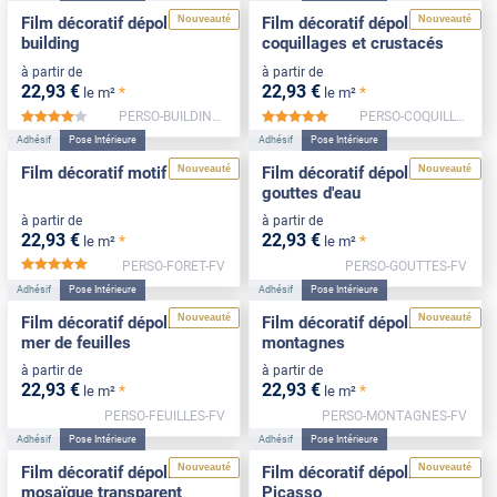
Nouveauté
Nouveauté
Film décoratif dépoli motif
Film décoratif dépoli motif
building
coquillages et crustacés
à partir de
à partir de
22
,93
€
22
,93
€
*
*
le m²
le m²
PERSO-BUILDING-FV
PERSO-COQUILLAGES-FV
*****
*****
Adhésif
Pose Intérieure
Adhésif
Pose Intérieure
Nouveauté
Nouveauté
Film décoratif motif forêt
Film décoratif dépoli motif
gouttes d'eau
à partir de
à partir de
22
,93
€
22
,93
€
*
*
le m²
le m²
PERSO-FORET-FV
PERSO-GOUTTES-FV
*****
Adhésif
Pose Intérieure
Adhésif
Pose Intérieure
Nouveauté
Nouveauté
Film décoratif dépoli motif
Film décoratif dépoli motif
mer de feuilles
montagnes
à partir de
à partir de
22
,93
€
22
,93
€
*
*
le m²
le m²
PERSO-FEUILLES-FV
PERSO-MONTAGNES-FV
Adhésif
Pose Intérieure
Adhésif
Pose Intérieure
Nouveauté
Nouveauté
Film décoratif dépoli motif
Film décoratif dépoli motif
mosaïque transparent
Picasso