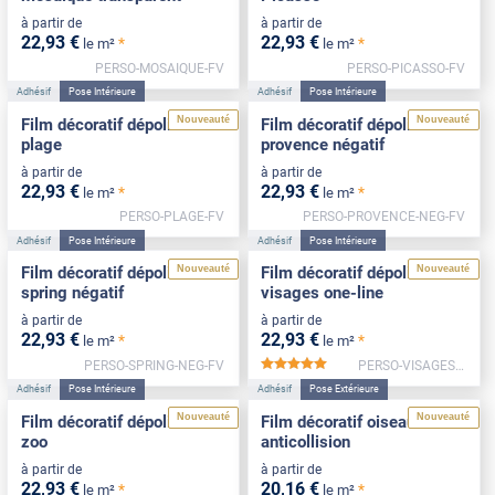
à partir de
à partir de
22
,93
€
22
,93
€
*
*
le m²
le m²
PERSO-MOSAIQUE-FV
PERSO-PICASSO-FV
Adhésif
Pose Intérieure
Adhésif
Pose Intérieure
Nouveauté
Nouveauté
Film décoratif dépoli motif
Film décoratif dépoli motif
plage
provence négatif
à partir de
à partir de
22
,93
€
22
,93
€
*
*
le m²
le m²
PERSO-PLAGE-FV
PERSO-PROVENCE-NEG-FV
Adhésif
Pose Intérieure
Adhésif
Pose Intérieure
Nouveauté
Nouveauté
Film décoratif dépoli motif
Film décoratif dépoli motif
spring négatif
visages one-line
à partir de
à partir de
22
,93
€
22
,93
€
*
*
le m²
le m²
PERSO-SPRING-NEG-FV
PERSO-VISAGES-FV
*****
Adhésif
Pose Intérieure
Adhésif
Pose Extérieure
Nouveauté
Nouveauté
Film décoratif dépoli motif
Film décoratif oiseaux
zoo
anticollision
à partir de
à partir de
22
,93
€
20
,16
€
*
*
le m²
le m²