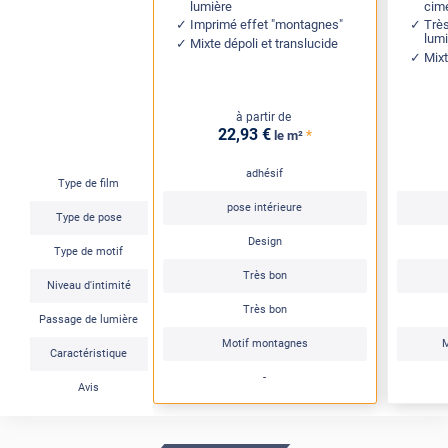
lumière
cime
Imprimé effet "montagnes"
Trè
lum
Mixte dépoli et translucide
Mixt
à partir de
22
,93
€
*
le m²
adhésif
Type de film
pose intérieure
Type de pose
Design
Type de motif
Très bon
Niveau d'intimité
Très bon
Passage de lumière
Motif montagnes
M
Caractéristique
-
Avis