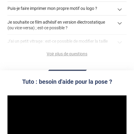
enlever un film adhésif pour vitre
Puis-je faire imprimer mon propre motif ou logo ?
cet article
enlever et stocker
cet
votre film électrostatique pour vitre
films à
Je souhaite ce film adhésif en version électrostatique
article
personnaliser
(ou vice-versa) ; est-ce possible ?
demander un devis de pose
faire un devis
J'ai un petit vitrage : est-ce possible de modifier la taille
du motif pour l'adapter ?
Voir plus de questions
impression personnalisée
film à personnaliser
Tuto : besoin d'aide pour la pose ?