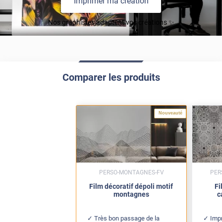
Imprimer ma création
Nos graphistes adaptent vos créations ✨
Comparer les produits
Nouveauté
PERSO-MONTAGNES-FV
PER
Film décoratif dépoli motif
Fi
montagnes
c
Très bon passage de la
Impr