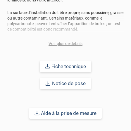
luminosité dans votre intérieur.
La surface d’installation doit être propre, sans poussière, graisse
ou autre contaminant. Certains matériaux, comme le
polycarbonate, peuvent entraîner l’apparition de bulles ; un test
de compatibilité est donc recommandé.
Durabilité :
5 à 8 ans
pour une application verticale en extérieur
Voir plus de détails
sujet au climat d'Europe Centrale.
Pour un meilleur aperçu des films n’hésitez pas commander des
échantillons gratuits.
Fiche technique
Référence produit :
SECUR800x
.
Notice de pose
Aide à la prise de mesure