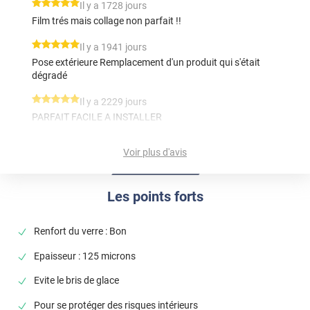
*****
Il y a 1728 jours
Film trés mais collage non parfait !!
*****
Il y a 1941 jours
Pose extérieure Remplacement d'un produit qui s'était
dégradé
*****
Il y a 2229 jours
PARFAIT FACILE A INSTALLER
*****
Il y a 2823 jours
Voir plus d'avis
Bonjour, je suis très satisfait de ma commande livraison
rapide merci je recommande cette boutique. Cordialement
J. Paul.
Les points forts
*****
Il y a 1557 jours
Très bon produit mais pas facile a poser sans bulles... Le
Renfort du verre : Bon
nettoyage du support doit être absolument impeccable
Epaisseur : 125 microns
*****
Il y a 1606 jours
Evite le bris de glace
non encore posé
Pour se protéger des risques intérieurs
*****
Il y a 727 jours