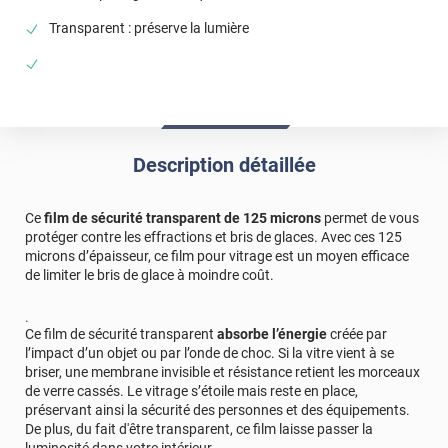
impossible a poser proprement, respect de la notice,
Transparent : préserve la lumière
malgré cela des traces partout après la pose. direct
poubelle.
Commentaire Luminis Films
-
09/08/2024
Bonjour, Vous avez choisi un film sécurité, qui est
naturellement plus rigide et plus épais que les films
Description détaillée
classiques. Cela rend la pose un peu plus difficile. Si
vous observez des traces, cela signifie probablement
que de la poussière est restée sur le vitrage avant la
Ce
film de sécurité transparent de 125 microns
permet de vous
pose. Il est donc essentiel de bien nettoyer le vitrage
protéger contre les effractions et bris de glaces. Avec ces 125
avant l'application. Cordialement, L'équipe Luminis
microns d’épaisseur, ce film pour vitrage est un moyen efficace
Films
de limiter le bris de glace à moindre coût.
.
Ce film de sécurité transparent
absorbe l’énergie
créée par
l’impact d’un objet ou par l’onde de choc. Si la vitre vient à se
briser, une membrane invisible et résistance retient les morceaux
de verre cassés. Le vitrage s’étoile mais reste en place,
préservant ainsi la sécurité des personnes et des équipements.
De plus, du fait d'être transparent, ce film laisse passer la