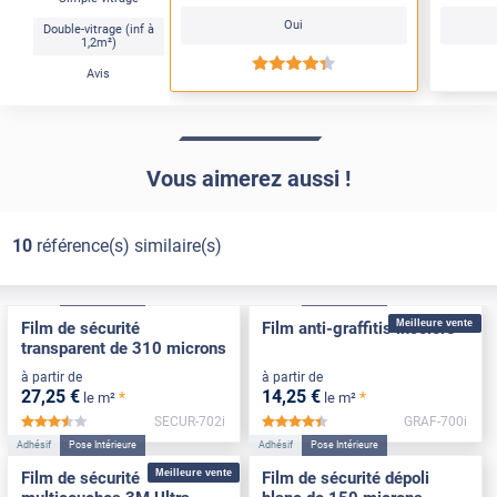
Oui
Double-vitrage (inf à
1,2m²)
*****
Avis
Vous aimerez aussi !
10
référence(s) similaire(s)
Adhésif
Pose Intérieure
Adhésif
Pose Intérieure
Meilleure vente
Film de sécurité
Film anti-graffitis incolore
transparent de 310 microns
à partir de
à partir de
27
,25
€
14
,25
€
*
*
le m²
le m²
SECUR-702i
GRAF-700i
*****
*****
Adhésif
Pose Intérieure
Adhésif
Pose Intérieure
Meilleure vente
Film de sécurité
Film de sécurité dépoli