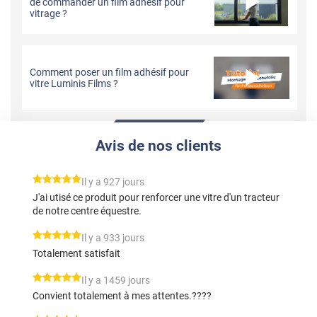
de commander un film adhésif pour
vitrage ?
Comment poser un film adhésif pour
vitre Luminis Films ?
Avis de nos clients
*****
Il y a 927 jours
J'ai utisé ce produit pour renforcer une vitre d'un tracteur
de notre centre équestre.
*****
Il y a 933 jours
Totalement satisfait
*****
Il y a 1459 jours
Convient totalement à mes attentes.????