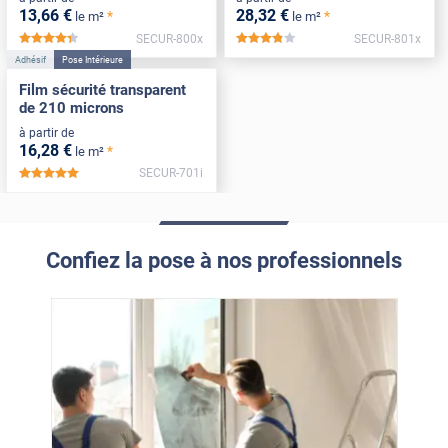
13
,66
€
28
,32
€
*
*
le m²
le m²
SECUR-800x
SECUR-801x
*****
*****
Adhésif
Pose Intérieure
Film sécurité transparent
de 210 microns
à partir de
16
,28
€
*
le m²
SECUR-701i
*****
Confiez la pose à nos professionnels