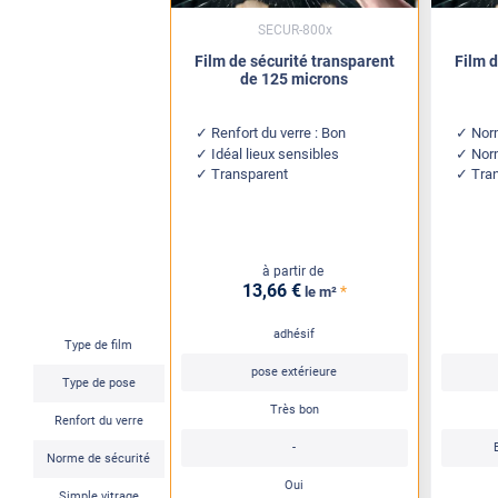
SECUR-800x
Film de sécurité transparent
Film d
de 125 microns
Renfort du verre : Bon
Nor
Idéal lieux sensibles
Nor
Transparent
Tra
à partir de
13
,66
€
*
le m²
adhésif
Type de film
pose extérieure
Type de pose
Très bon
Renfort du verre
-
Norme de sécurité
Oui
Simple vitrage