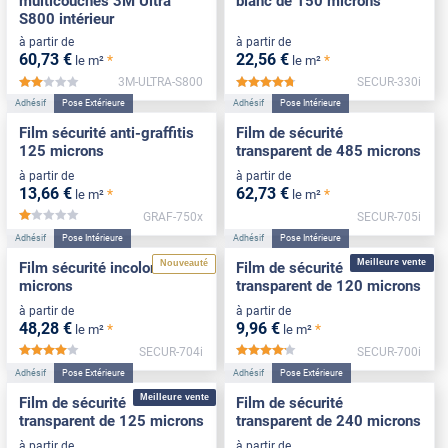
multicouches 3M Ultra
blanc de 150 microns
S800 intérieur
à partir de
à partir de
60
,73
€
22
,56
€
*
*
le m²
le m²
3M-ULTRA-S800
SECUR-330i
*****
*****
Adhésif
Pose Extérieure
Adhésif
Pose Intérieure
Film sécurité anti-graffitis
Film de sécurité
125 microns
transparent de 485 microns
à partir de
à partir de
13
,66
€
62
,73
€
*
*
le m²
le m²
GRAF-750x
SECUR-705i
*****
Adhésif
Pose Intérieure
Adhésif
Pose Intérieure
Meilleure vente
Nouveauté
Film sécurité incolore 375
Film de sécurité
microns
transparent de 120 microns
à partir de
à partir de
48
,28
€
9
,96
€
*
*
le m²
le m²
SECUR-704i
SECUR-700i
*****
*****
Adhésif
Pose Extérieure
Adhésif
Pose Extérieure
Meilleure vente
Film de sécurité
Film de sécurité
transparent de 125 microns
transparent de 240 microns
à partir de
à partir de