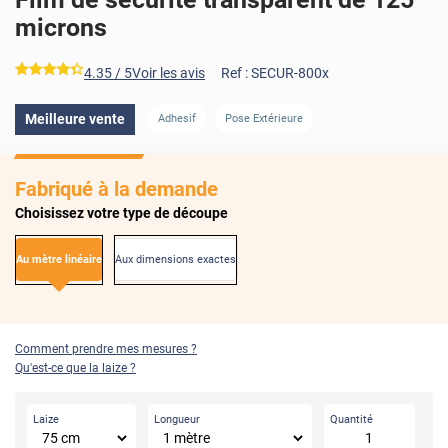
microns
*****
4.35
/ 5
Voir les avis
Ref :
SECUR-800x
AVANT
APRÈS
Meilleure vente
Adhesif
Pose Extérieure
Fabriqué à la demande
Choisissez votre type de découpe
Au mètre linéaire
Aux dimensions exactes
Comment prendre mes mesures ?
Qu'est-ce que la laize ?
Laize
Longueur
Quantité