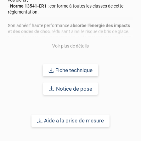
vos biens ;
-
Norme 13541-ER1
: conforme à toutes les classes de cette
réglementation.
Son adhésif haute performance
absorbe l’énergie des impacts
et des ondes de choc
, réduisant ainsi le risque de bris de glace.
En cas de casse, une membrane invisible et résistante maintient
les fragments de verre en place, garantissant la sécurité des
Voir plus de détails
personnes et des équipements.
Ce film de sécurité étant transparent, cela signifie qu'il laisse
passer la luminosité dans votre intérieur.
Fiche technique
La surface d’installation doit être propre, sans poussière, graisse
Notice de pose
ou autre contaminant. Certains matériaux, comme le
polycarbonate, peuvent entraîner l’apparition de bulles ; un test
de compatibilité est donc recommandé.
La durabilité de ce film peut atteindre
15 ans
pour une pose
verticale en intérieur sujet au climat d'Europe Centrale.
Aide à la prise de mesure
Besoin de tester ? Commandez vos échantillons gratuits dès
maintenant !