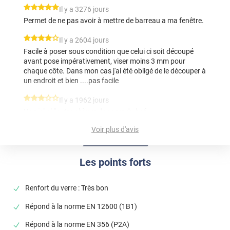
*****
Il y a 3276 jours
Permet de ne pas avoir à mettre de barreau a ma fenêtre.
*****
Il y a 2604 jours
Facile à poser sous condition que celui ci soit découpé
avant pose impérativement, viser moins 3 mm pour
chaque côte. Dans mon cas j'ai été obligé de le découper à
un endroit et bien ....pas facile
*****
Il y a 1962 jours
Un nickel l'autre abîmer donc rendu bof
Voir plus d'avis
*****
Il y a 882 jours
Commande non conforme au paiement
Les points forts
Commentaire Luminis Films
-
10/03/2024
Bonjour, Si la commande que vous avez reçue ne
correspond pas à celle que vous avez passée sur
Renfort du verre : Très bon
notre site, veuillez soumettre votre réclamation en
Répond à la norme EN 12600 (1B1)
utilisant le formulaire de contact. Sans cette
démarche, nous ne pourrons malheureusement pas
Répond à la norme EN 356 (P2A)