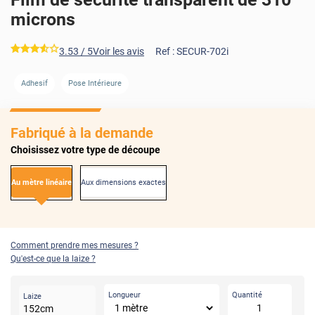
microns
*****
3.53
/ 5
Voir les avis
Ref :
SECUR-702i
AVANT
APRÈS
Adhesif
Pose Intérieure
Fabriqué à la demande
Choisissez votre type de découpe
Au mètre linéaire
Aux dimensions exactes
Comment prendre mes mesures ?
Qu'est-ce que la laize ?
Longueur
Quantité
Laize
152
cm