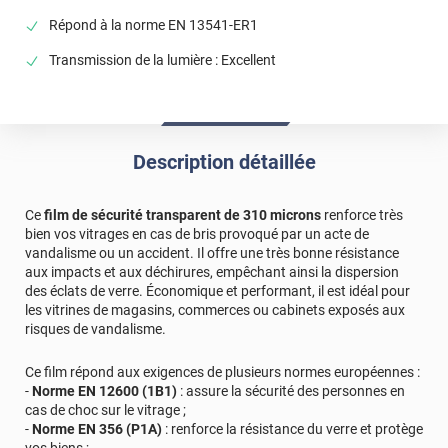
prendre de mesures correctives. Après vérification,
Répond à la norme EN 13541-ER1
aucune réclamation n'a été enregistrée. Cordialement,
L'équipe Luminis Films
Transmission de la lumière : Excellent
*****
Il y a 915 jours
Délais trop long ..
Commentaire Luminis Films
-
06/02/2024
Description détaillée
Bonjour, Veuillez nous excuser pour le retard dû au
transporteur. Selon votre suivi de colis, celui-ci devrait
Ce
film de sécurité transparent de 310 microns
renforce très
être livré ce jour. Cordialement, l'Equipe Luminis Films
bien vos vitrages en cas de bris provoqué par un acte de
vandalisme ou un accident. Il offre une très bonne résistance
*****
Il y a 2168 jours
aux impacts et aux déchirures, empêchant ainsi la dispersion
Plein de défauts très visible
des éclats de verre. Économique et performant, il est idéal pour
les vitrines de magasins, commerces ou cabinets exposés aux
risques de vandalisme.
Ce film répond aux exigences de plusieurs normes européennes :
-
Norme EN 12600 (1B1)
: assure la sécurité des personnes en
cas de choc sur le vitrage ;
-
Norme EN 356 (P1A)
: renforce la résistance du verre et protège