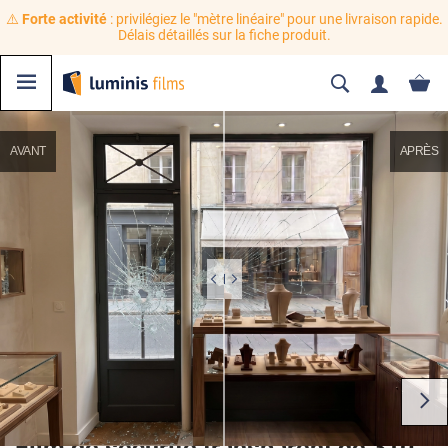
⚠️
Forte activité
: privilégiez le "mètre linéaire" pour une livraison rapide.
Délais détaillés sur la fiche produit.
AVANT
APRÈS
Film de sécurité transparent de 310