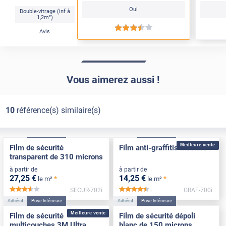
Oui
Double-vitrage (inf à
1,2m²)
*****
Avis
Vous aimerez aussi !
10
référence(s) similaire(s)
Adhésif
Pose Intérieure
Adhésif
Pose Intérieure
Meilleure vente
Film de sécurité
Film anti-graffitis incolore
transparent de 310 microns
à partir de
à partir de
27
,25
€
14
,25
€
*
*
le m²
le m²
SECUR-702i
GRAF-700i
*****
*****
Adhésif
Pose Intérieure
Adhésif
Pose Intérieure
Meilleure vente
Film de sécurité
Film de sécurité dépoli
multicouches 3M Ultra
blanc de 150 microns