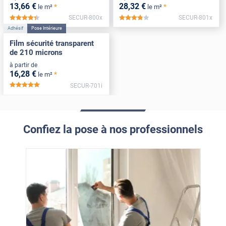
13
,66
€
28
,32
€
*
*
le m²
le m²
SECUR-800x
SECUR-801x
*****
*****
Adhésif
Pose Intérieure
Film sécurité transparent
de 210 microns
à partir de
16
,28
€
*
le m²
SECUR-701i
*****
Confiez la pose à nos professionnels