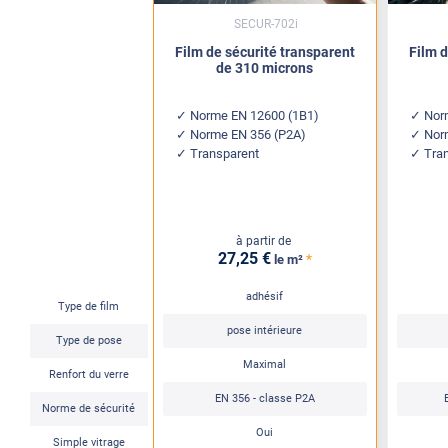
SECUR-702i
Film de sécurité transparent
Film d
de 310 microns
Norme EN 12600 (1B1)
Nor
Norme EN 356 (P2A)
Nor
Transparent
Tra
à partir de
27
,25
€
*
le m²
adhésif
Type de film
pose intérieure
Type de pose
Maximal
Renfort du verre
EN 356 - classe P2A
Norme de sécurité
Oui
Simple vitrage