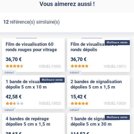
Vous aimerez aussi !
12
référence(s) similaire(s)
Adhésif
Pose Int / Ext
Adhésif
Pose Int / Ext
Meilleure vente
Film de visualisation 60
Film de visualisation 60
ronds rouges pour vitrage
ronds dépolis
36
,70
€
36
,70
€
VISUEL-1000i
VISUEL-1001i
*****
*****
Adhésif
Adhésif
Meilleure vente
1 bande de visualisation
2 bandes de signalisation
dépolie 5 cm x 10 m
dépolies 5 cm x 1,5 m
42
,58
€
15
,42
€
VISUEL-1002i
VISUEL-1003i
*****
*****
Adhésif
Adhésif
Meilleure vente
4 bandes de repérage
1 bande de signalisation
dépolies 5 cm x 1,5 m
dépolie 5 cm x 30 m