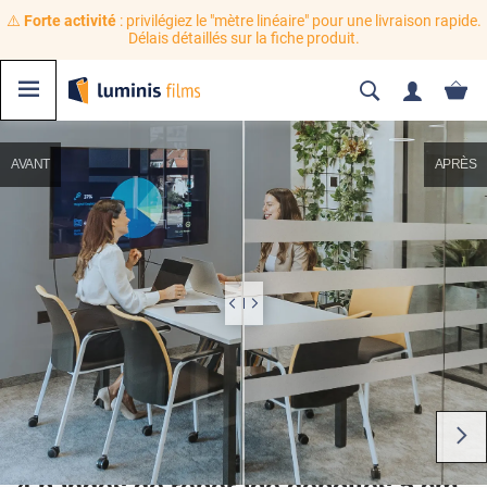
⚠️
Forte activité
: privilégiez le "mètre linéaire" pour une livraison rapide.
Délais détaillés sur la fiche produit.
AVANT
APRÈS
4 bandes de repérage dépolies 5 cm