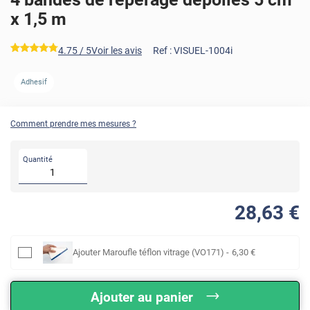
x 1,5 m
*****
4.75
/ 5
Voir les avis
Ref :
VISUEL-1004i
AVANT
APRÈS
Adhesif
Comment prendre mes mesures ?
Quantité
28
,63
€
Ajouter
Maroufle téflon vitrage (VO171)
-
6
,30
€
Ajouter au panier