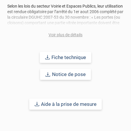
Selon les lois du secteur Voirie et Espaces Publics, leur utilisation
est rendue obligatoire par l’arrêté du 1er aout 2006 complété par
la circulaire DGUHC 2007-53 du 30 novembre : « Les portes (ou
cloisons) comportant une partie vitrée importante doivent être
repérables à l’aide d’éléments visuels. il est recommandé de
disposer les motifs à l’intérieur de 2 bandes horizontales de
Voir plus de détails
largeur 5 cm, situées à 1,10 m et 1,60 m de hauteur ».
Durabilité
: 10 ans pour une application verticale en Europe
Fiche technique
Centrale.
Référence produit :
VISUEL1002i
Notice de pose
Aide à la prise de mesure