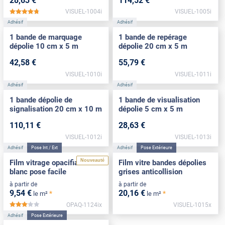
28
,63
€
114
,52
€
VISUEL-1004i
VISUEL-1005i
*****
Adhésif
Adhésif
1 bande de marquage
1 bande de repérage
dépolie 10 cm x 5 m
dépolie 20 cm x 5 m
42
,58
€
55
,79
€
VISUEL-1010i
VISUEL-1011i
Adhésif
Adhésif
1 bande dépolie de
1 bande de visualisation
signalisation 20 cm x 10 m
dépolie 5 cm x 5 m
110
,11
€
28
,63
€
VISUEL-1012i
VISUEL-1013i
Adhésif
Pose Int / Ext
Adhésif
Pose Extérieure
Nouveauté
Film vitrage opacifiant
Film vitre bandes dépolies
blanc pose facile
grises anticollision
à partir de
à partir de
9
,54
€
20
,16
€
*
*
le m²
le m²
OPAQ-1124ix
VISUEL-1015x
*****
Adhésif
Pose Extérieure