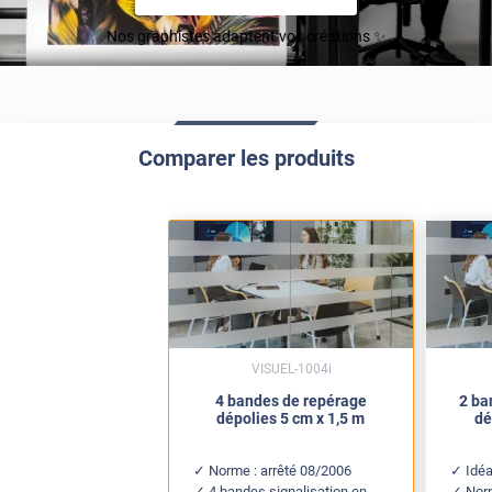
Nos graphistes adaptent vos créations ✨
Comparer les produits
VISUEL-1004i
4 bandes de repérage
2 ba
dépolies 5 cm x 1,5 m
dé
Norme : arrêté 08/2006
Idéa
4 bandes signalisation en
Nor