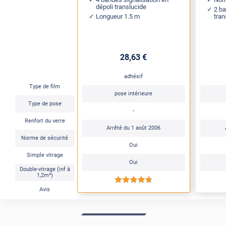
dépoli translucide
2 b
Longueur 1.5 m
tran
28
,63
€
adhésif
Type de film
pose intérieure
Type de pose
-
Renfort du verre
Arrêté du 1 août 2006
Norme de sécurité
Oui
Simple vitrage
Oui
Double-vitrage (inf à
1,2m²)
*****
Avis