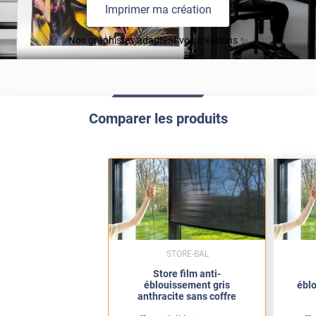
Imprimer ma création
Nos graphistes adaptent vos créations ✨
Comparer les produits
STORE-BAL
Store film anti-
éblouissement gris
ébl
anthracite sans coffre