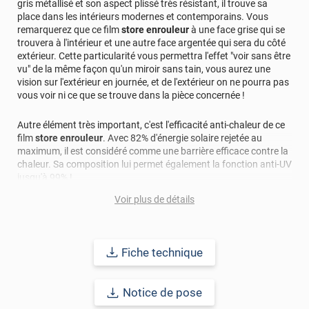
gris métallisé et son aspect plissé très résistant, il trouve sa
place dans les intérieurs modernes et contemporains. Vous
remarquerez que ce film
store enrouleur
à une face grise qui se
trouvera à l'intérieur et une autre face argentée qui sera du côté
extérieur. Cette particularité vous permettra l'effet "voir sans être
vu" de la même façon qu'un miroir sans tain, vous aurez une
vision sur l'extérieur en journée, et de l'extérieur on ne pourra pas
vous voir ni ce que se trouve dans la pièce concernée !
Autre élément très important, c'est l'efficacité anti-chaleur de ce
film
store enrouleur
. Avec 82% d'énergie solaire rejetée au
maximum, il est considéré comme une barrière efficace contre la
chaleur. Sa composition lui permet également la fonction anti-UV
jusqu'à 99% !
Voir plus de détails
Fonctionnement :
- En été la journée lorsque le film est baissé et que le soleil tape
dessus, la chaleur est stoppée. La nuit lorsque le film
store
Fiche technique
enrouleur
est relevé, la chaleur diurne s'échappe par la fenêtre.
- En hiver, la journée le film
store enrouleur
relevé permet au
soleil de réchauffer l'intérieur de la pièce, la nuit lorsque le
store
Notice de pose
enrouleur
est baissé, il permet à la chaleur intérieur de ne pas