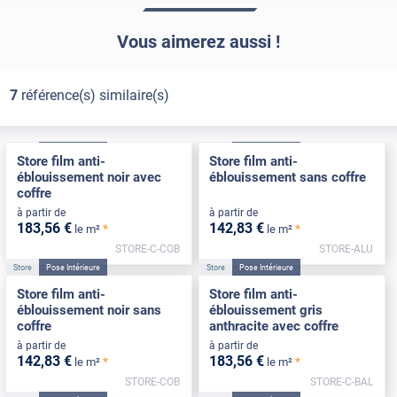
Vous aimerez aussi !
7
référence(s) similaire(s)
Store
Pose Intérieure
Store
Pose Intérieure
Store film anti-
Store film anti-
éblouissement noir avec
éblouissement sans coffre
coffre
à partir de
à partir de
183
,56
€
142
,83
€
*
*
le m²
le m²
STORE-C-COB
STORE-ALU
Store
Pose Intérieure
Store
Pose Intérieure
Store film anti-
Store film anti-
éblouissement noir sans
éblouissement gris
coffre
anthracite avec coffre
à partir de
à partir de
142
,83
€
183
,56
€
*
*
le m²
le m²
STORE-COB
STORE-C-BAL