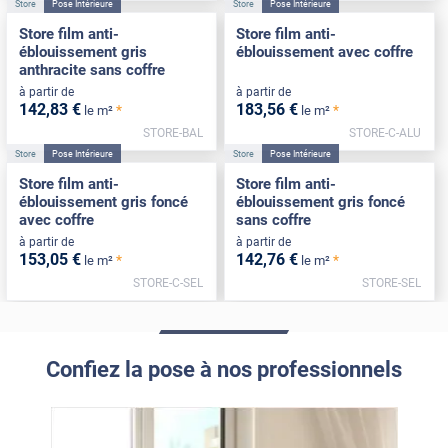
Store
Pose Intérieure
Store
Pose Intérieure
Store film anti-
Store film anti-
éblouissement gris
éblouissement avec coffre
anthracite sans coffre
à partir de
à partir de
142
,83
€
183
,56
€
*
*
le m²
le m²
STORE-BAL
STORE-C-ALU
Store
Pose Intérieure
Store
Pose Intérieure
Store film anti-
Store film anti-
éblouissement gris foncé
éblouissement gris foncé
avec coffre
sans coffre
à partir de
à partir de
153
,05
€
142
,76
€
*
*
le m²
le m²
STORE-C-SEL
STORE-SEL
Confiez la pose à nos professionnels