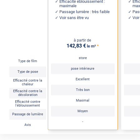
Efficacité éblouissement :
Effi
maximale
max
Passage lumière : très faible
Pass
Voir sans être vu
Voir
à partir de
142
,83
€
*
le m²
store
Type de film
pose intérieure
Type de pose
Excellent
Efficacité contre la
chaleur
Très bon
Efficacité contre la
décoloration
Maximal
Efficacité contre
l'éblouissement
Moyen
Passage de lumière
-
Avis