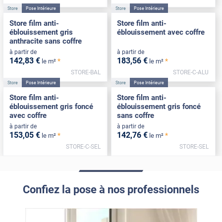
Store
Pose Intérieure
Store
Pose Intérieure
Store film anti-
Store film anti-
éblouissement gris
éblouissement avec coffre
anthracite sans coffre
à partir de
à partir de
142
,83
€
183
,56
€
*
*
le m²
le m²
STORE-BAL
STORE-C-ALU
Store
Pose Intérieure
Store
Pose Intérieure
Store film anti-
Store film anti-
éblouissement gris foncé
éblouissement gris foncé
avec coffre
sans coffre
à partir de
à partir de
153
,05
€
142
,76
€
*
*
le m²
le m²
STORE-C-SEL
STORE-SEL
Confiez la pose à nos professionnels