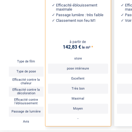
Efficacité éblouissement
Effi
maximale
max
Passage lumière : très faible
Pass
Classement non feu M1
Voir
à partir de
142
,83
€
*
le m²
store
Type de film
pose intérieure
Type de pose
Excellent
Efficacité contre la
chaleur
Très bon
Efficacité contre la
décoloration
Maximal
Efficacité contre
l'éblouissement
Moyen
Passage de lumière
-
Avis