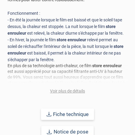
Fonctionnement :
- En été la journée lorsque le film est baissé et que le soleil tape
dessus, la chaleur est stoppée. La nuit lorsque le film
store
enrouleur
est relevé, la chaleur diurne s'échappe par la fenêtre.
- En hiver, la journée le film
store enrouleur
relevé permet au
soleil de réchauffer l'intérieur de la pièce, la nuit lorsque le
store
enrouleur
est baissé, il permet à la chaleur intérieur de ne pas
s'échapper par la fenêtre.
En plus de sa technologie anti-chaleur, ce film
store enrouleur
est aussi apprécié pour sa capacité filtrante anti-UV à hauteur
de 99%. Vous serez tout aussi heureux d'apprendre que ce film
store enrouleur
est classé M1 contre le feu, il est donc adapté à
l'utilisation dans les administrations et lieux publics.
Voir plus de détails
Concernant le mécanisme de ce
store anti-éblouissement
, vous
aurez la possibilité de l'installer de la façon suivante : montage
en façade, le mécanisme est à fixer directement sur le cadre de la
Fiche technique
fenêtre à équiper ou sur le mur, juste au-dessus de la menuiserie.
Notice de pose
Important : La vente de ce film
store enrouleur
est proposée en