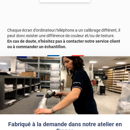
sur-mesure, la largeur maximum est de 151 cm, ce qui
correspond à la largeur du mécanisme. A noter que la toile film,
mesurera toujours 5 cm environ inférieurs à la taille du
mécanisme. Par exemple, pour la largeur maximum avec un
mécanisme à 151 cm, la toile film légèrement plus petite fera
donc 146 cm.
Chaque écran d’ordinateur/téléphone a un calibrage différent, il
peut donc exister une différence de couleur et/ou de texture.
En cas de doute, n’hésitez pas à contacter notre service client
ou à commander un échantillon.
Fabriqué à la demande dans notre atelier en