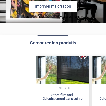
Imprimer ma création
Nos graphistes adaptent vos créations ✨
Comparer les produits
STORE-ALU
Store film anti-
éblouissement sans coffre
ébl