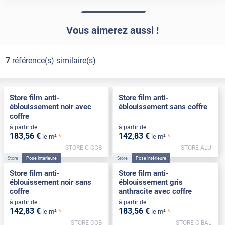
Vous aimerez aussi !
7
référence(s) similaire(s)
Store
Pose Intérieure
Store
Pose Intérieure
Store film anti-
Store film anti-
éblouissement noir avec
éblouissement sans coffre
coffre
à partir de
à partir de
183
,56
€
142
,83
€
*
*
le m²
le m²
STORE-C-COB
STORE-ALU
Store
Pose Intérieure
Store
Pose Intérieure
Store film anti-
Store film anti-
éblouissement noir sans
éblouissement gris
coffre
anthracite avec coffre
à partir de
à partir de
142
,83
€
183
,56
€
*
*
le m²
le m²
STORE-COB
STORE-C-BAL