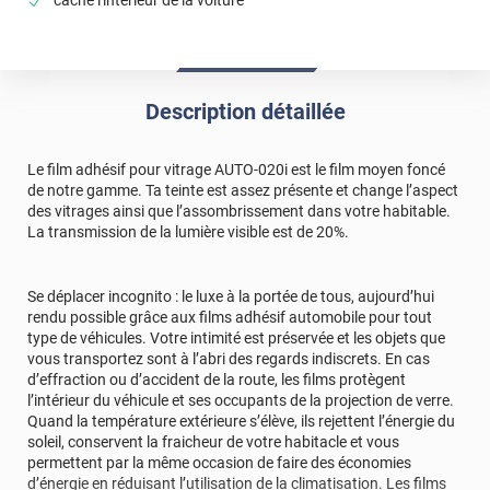
Commentaire Luminis Films
-
27/08/2025
Bonjour Olivier, Merci pour votre retour. Les bulles qui
apparaissent après séchage sont généralement dues
à l’humidité ou à un excès de solution restée
Description détaillée
emprisonnée. Dans la majorité des cas, elles
disparaissent d’elles-mêmes au bout de quelques
jours, le temps que l’eau s’évapore complètement. Si
Le film adhésif pour vitrage AUTO-020i est le film moyen foncé
certaines persistent, nous pouvons vous guider sur la
de notre gamme. Ta teinte est assez présente et change l’aspect
méthode pour les faire disparaître sans abîmer le film.
des vitrages ainsi que l’assombrissement dans votre habitable.
N’hésitez pas à nous contacter afin que nous
La transmission de la lumière visible est de 20%.
puissions vous accompagner pas à pas. Bien
cordialement, L’équipe Luminis Films
Se déplacer incognito : le luxe à la portée de tous, aujourd’hui
rendu possible grâce aux films adhésif automobile pour tout
*****
Il y a 1367 jours
type de véhicules. Votre intimité est préservée et les objets que
Film adhésif vitrage commandé inutilisable; visiblement
vous transportez sont à l’abri des regards indiscrets. En cas
mal enroulé; voir photo
d’effraction ou d’accident de la route, les films protègent
l’intérieur du véhicule et ses occupants de la projection de verre.
Quand la température extérieure s’élève, ils rejettent l’énergie du
soleil, conservent la fraicheur de votre habitacle et vous
permettent par la même occasion de faire des économies
d’énergie en réduisant l’utilisation de la climatisation. Les films