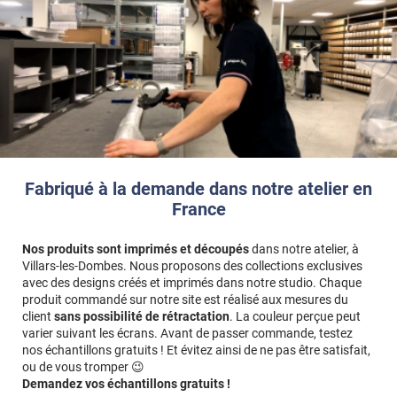
Remarques importantes
: Pour un meilleur aperçu des films
n’hésitez pas à nous contacter pour une demande d’échantillon
gratuit.
La surface à coller doit être exempte de poussière, de graisse ou
de tout autre contaminant. Certains matériaux comme le
polycarbonate peuvent générer des problèmes de bullage. Un
test de compatibilité est donc recommandé.
Référence produit :
AUTO020i
Fabriqué à la demande dans notre atelier en
France
Nos produits sont imprimés et découpés
dans notre atelier, à
Villars-les-Dombes. Nous proposons des collections exclusives
avec des designs créés et imprimés dans notre studio. Chaque
produit commandé sur notre site est réalisé aux mesures du
client
sans possibilité de rétractation
. La couleur perçue peut
varier suivant les écrans. Avant de passer commande, testez
nos échantillons gratuits ! Et évitez ainsi de ne pas être satisfait,
ou de vous tromper 😉
Demandez vos échantillons gratuits !