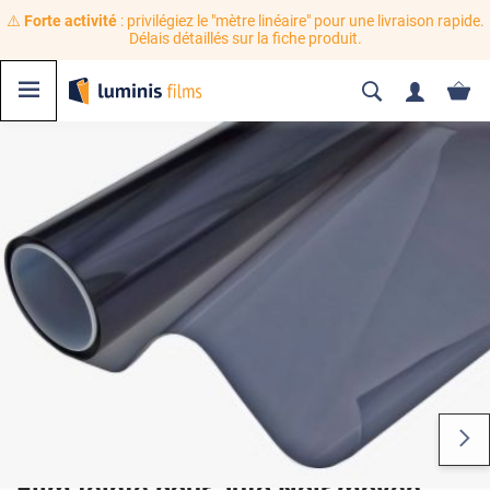
⚠️
Forte activité
: privilégiez le "mètre linéaire" pour une livraison rapide.
Délais détaillés sur la fiche produit.
Film teinté pour auto Noir moyen