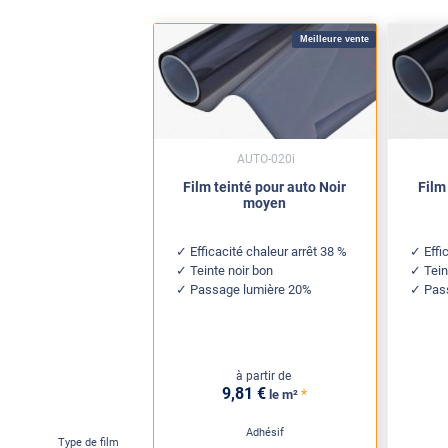
Meilleure vente
AUTO-020i
Film teinté pour auto Noir
Film
moyen
Efficacité chaleur arrêt 38 %
Effi
Teinte noir bon
Tein
Passage lumière 20%
Pas
à partir de
9
,81
€
*
le m²
Adhésif
Type de film