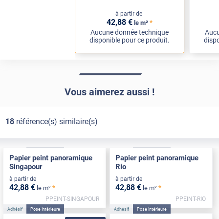
à partir de
42
,88
€
*
le m²
Aucune donnée technique
Aucu
disponible pour ce produit.
dispo
Vous aimerez aussi !
18
référence(s) similaire(s)
Adhésif
Pose Intérieure
Adhésif
Pose Intérieure
Papier peint panoramique
Papier peint panoramique
Singapour
Rio
à partir de
à partir de
42
,88
€
42
,88
€
*
*
le m²
le m²
PPEINT-SINGAPOUR
PPEINT-RIO
Adhésif
Pose Intérieure
Adhésif
Pose Intérieure