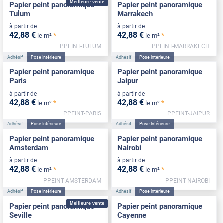
Meilleure vente
Papier peint panoramique
Papier peint panoramique
Tulum
Marrakech
à partir de
à partir de
42
,88
€
42
,88
€
*
*
le m²
le m²
PPEINT-TULUM
PPEINT-MARRAKECH
Adhésif
Pose Intérieure
Adhésif
Pose Intérieure
Papier peint panoramique
Papier peint panoramique
Paris
Jaipur
à partir de
à partir de
42
,88
€
42
,88
€
*
*
le m²
le m²
PPEINT-PARIS
PPEINT-JAIPUR
Adhésif
Pose Intérieure
Adhésif
Pose Intérieure
Papier peint panoramique
Papier peint panoramique
Amsterdam
Nairobi
à partir de
à partir de
42
,88
€
42
,88
€
*
*
le m²
le m²
PPEINT-AMSTERDAM
PPEINT-NAIROBI
Adhésif
Pose Intérieure
Adhésif
Pose Intérieure
Meilleure vente
Papier peint panoramique
Papier peint panoramique
Seville
Cayenne