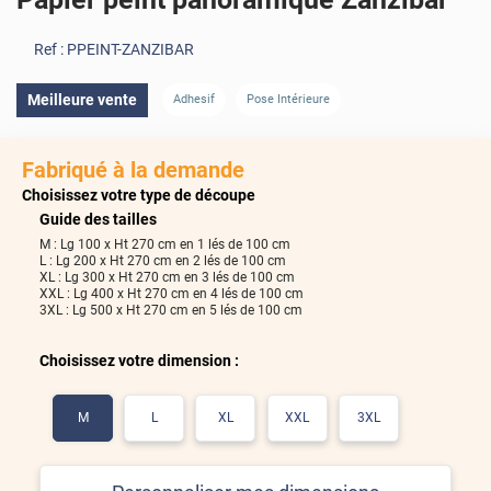
Ref :
PPEINT-ZANZIBAR
Meilleure vente
Adhesif
Pose Intérieure
Fabriqué à la demande
Choisissez votre type de découpe
Guide des tailles
270
M : Lg 100 x Ht 270 cm en 1 lés de 100 cm
cm
L : Lg 200 x Ht 270 cm en 2 lés de 100 cm
XL : Lg 300 x Ht 270 cm en 3 lés de 100 cm
XXL : Lg 400 x Ht 270 cm en 4 lés de 100 cm
3XL : Lg 500 x Ht 270 cm en 5 lés de 100 cm
500
cm
Choisissez votre dimension :
Inverser
Voir les lés
M
L
XL
XXL
3XL