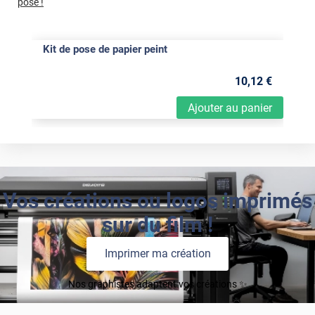
pose !
Kit de pose de papier peint
10
,12
€
Ajouter au panier
Vos créations ou logos imprimés
sur du film !
Imprimer ma création
Nos graphistes adaptent vos créations ✨