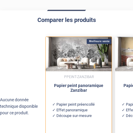
Comparer les produits
Meilleure vente
PPEINT-ZANZIBAR
Papier peint panoramique
Papi
Zanzibar
Aucune donnée
Papier peint préencollé
Papi
technique disponible
Effet panoramique
Eff
pour ce produit.
Découpe sur-mesure
Déc