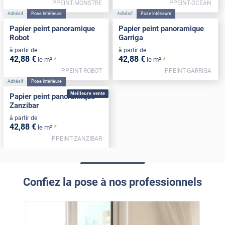
PPEINT-MONSTRE
PPEINT-OCEAN
Adhésif
Pose Intérieure
Adhésif
Pose Intérieure
Papier peint panoramique
Papier peint panoramique
Robot
Garriga
à partir de
à partir de
42
,88
€
42
,88
€
*
*
le m²
le m²
PPEINT-ROBOT
PPEINT-GARRIGA
Adhésif
Pose Intérieure
Meilleure vente
Papier peint panoramique
Zanzibar
à partir de
42
,88
€
*
le m²
PPEINT-ZANZIBAR
Confiez la pose à nos professionnels