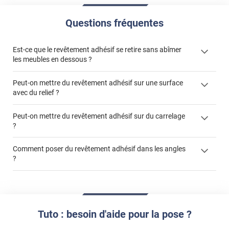
Questions fréquentes
Est-ce que le revêtement adhésif se retire sans abîmer
les meubles en dessous ?
Peut-on mettre du revêtement adhésif sur une surface
avec du relief ?
Peut-on mettre du revêtement adhésif sur du carrelage
?
Partir d'un coin et tirer assez fermement
Utiliser une solution de dépose pour annuler l'action de la
Comment poser du revêtement adhésif dans les angles
colle
?
S'aider d'un décapeur thermique : la colle va ramollir le film
faire appel à un
et la colle. Vous retirez beaucoup plus facilement le
«
poseur professionnel
revêtement adhésif.
Réussir la pose d'un revêtement adhésif dans les angles. »
Lisser la surface avec un enduit de lissage au préalable
Commander à la taille des carreaux et réappliquer un joint
propre par dessus
Tuto : besoin d'aide pour la pose ?