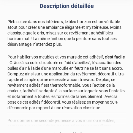
livrer à mon domicile mais. Personne ne doit comprendre
Description détaillée
le français. Bon allez un peu dhumour jai acheté en Chine
huit jours plus tard les poignées et je les ai déjà reçues !!!
Pourtant cest nettement plus loin À bientôt
Plébiscitée dans nos intérieurs, le bleu horizon est un véritable
atout pour créer une ambiance élégante et mystérieuse. Moins
classique que le gris, misez sur ce revêtement adhésif bleu
horizon mat ! La même finition que la peinture sans tout ses
désavantage, n'attendez plus.
Pour habiller vos meubles et vos murs de cet adhésif,
c'est facile
! Grâce à sa colle structurée en "nid d'abeilles", l'évacuation des
bulles d'air à l'aide d'une maroufle en feutrine se fait sans accro.
Comptez ainsi sur une application du revêtement décoratif ultra-
rapide et simple qui ne nécessite aucun travaux. De plus, ce
revêtement adhésif est thermoformable. Sous l'action de la
chaleur, l'adhésif s'adapte à la surface sur laquelle vous l'installez
et notamment à toutes les formes de l'ameublement. Avec la
pose de cet adhésif décoratif, vous réalisez en moyenne 50%
d'économie par rapport à une rénovation classique.
Pour donner une seconde jeunesse à vos murs ou meubles,
comptez sur ce vinyl de haute qualité avec une excellente
résistance à l’eau, à la saleté, à l’abrasion, aux UV et à l’usure.