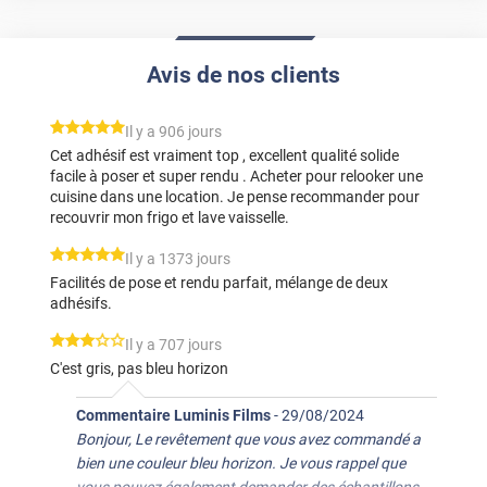
Avis de nos clients
*****
Il y a 906 jours
Cet adhésif est vraiment top , excellent qualité solide
facile à poser et super rendu . Acheter pour relooker une
cuisine dans une location. Je pense recommander pour
recouvrir mon frigo et lave vaisselle.
*****
Il y a 1373 jours
Facilités de pose et rendu parfait, mélange de deux
adhésifs.
*****
Il y a 707 jours
C'est gris, pas bleu horizon
Commentaire Luminis Films
-
29/08/2024
Bonjour, Le revêtement que vous avez commandé a
bien une couleur bleu horizon. Je vous rappel que
vous pouvez également demander des échantillons