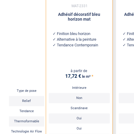
MAT-2331
Adhésif décoratif bleu
Adhés
horizon mat
Finition bleu horizon
Fini
Alternative à la peinture
Alte
Tendance Contemporain
Ten
à partir de
17
,72
€
*
le m²
Intérieure
Type de pose
Non
Relief
Scandinave
Tendance
Oui
Thermoformable
Oui
Technologie Air Flow