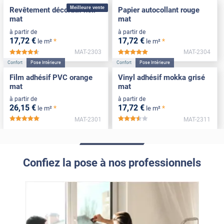
Meilleure vente
Revêtement décoratif noir
Papier autocollant rouge
mat
mat
à partir de
à partir de
17
,72
€
17
,72
€
*
*
le m²
le m²
MAT-2303
MAT-2304
*****
*****
Confort
Pose Intérieure
Confort
Pose Intérieure
Film adhésif PVC orange
Vinyl adhésif mokka grisé
mat
mat
à partir de
à partir de
26
,15
€
17
,72
€
*
*
le m²
le m²
MAT-2301
MAT-2311
*****
*****
Confiez la pose à nos professionnels