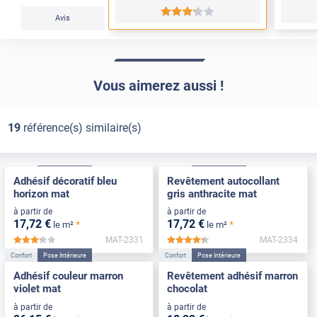
*****
Avis
Vous aimerez aussi !
19
référence(s) similaire(s)
Confort
Pose Intérieure
Confort
Pose Intérieure
Adhésif décoratif bleu
Revêtement autocollant
horizon mat
gris anthracite mat
à partir de
à partir de
17
,72
€
17
,72
€
*
*
le m²
le m²
MAT-2331
MAT-2334
*****
*****
Confort
Pose Intérieure
Confort
Pose Intérieure
Adhésif couleur marron
Revêtement adhésif marron
violet mat
chocolat
à partir de
à partir de