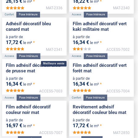
26
,15
€
18
,22
€
*
*
le m²
le m²
MAT-2336
MAT-2340
*****
*****
Confort
Pose Intérieure
Access
Pose Intérieure
Adhésif décoratif bleu
Film adhésif décoratif vert
canard mat
kaki militaire mat
à partir de
à partir de
17
,72
€
16
,34
€
*
*
le m²
le m²
MAT-2341
ACCESS-7002
*****
*****
Access
Pose Intérieure
Access
Pose Intérieure
Meilleure vente
Film adhésif décoratif bleu
Film adhésif décoratif vert
de prusse mat
forêt mat
à partir de
à partir de
16
,34
€
16
,34
€
*
*
le m²
le m²
ACCESS-7003
ACCESS-7004
*****
*****
Access
Pose Intérieure
Confort
Pose Intérieure
Film adhésif décoratif
Revêtement adhésif
couleur noir mat
décoratif couleur bleu mat
à partir de
à partir de
16
,97
€
17
,72
€
*
*
le m²
le m²
ACCESS-7007
MAT-2850
*****
*****