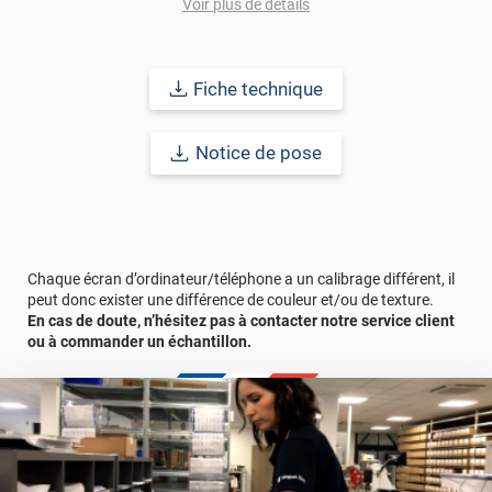
Voir plus de détails
Grâce à son épaisseur, cet adhésif masque également les petites
imperfections. Classé A+ au test C.O.V et C-s2,d0 au feu, ce
revêtement peut être installé dans un lieu ouvert public.
Fiche technique
Durabilité
: 10 ans en pose intérieur (anti craquèlement,
écaillage, délamination et jaunissement)
Notice de pose
Afin de vous rendre compte de la qualité et de son rendu
véritable, nous vous conseillons de faire une demande
d'échantillons gratuite.
Chaque écran d’ordinateur/téléphone a un calibrage différent, il
peut donc exister une différence de couleur et/ou de texture.
En cas de doute, n’hésitez pas à contacter notre service client
ou à commander un échantillon.