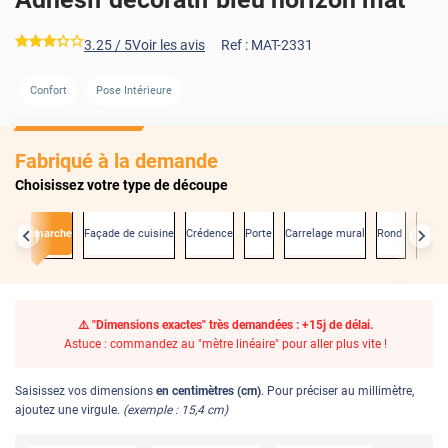
*****
3.25
/ 5
Voir les avis
Ref :
MAT-2331
Confort
Pose Intérieure
Fabriqué à la demande
Choisissez votre type de découpe
Contremarche
Façade de cuisine
Crédence
Porte
Carrelage mural
Rond
Arche
⚠️ "Dimensions exactes" très demandées : +15j de délai.
Astuce : commandez au "mètre linéaire" pour aller plus vite !
Saisissez vos dimensions
en centimètres (cm)
. Pour préciser au millimètre,
ajoutez une virgule.
(exemple : 15,4 cm)