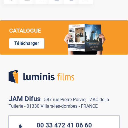
CATALOGUE
Télécharger
Lumi
JAM Difus
- 587 rue Pierre Poivre, - ZAC de la
Tuilerie - 01330 Villars-les-dombes - FRANCE
00 33 472 41 06 60