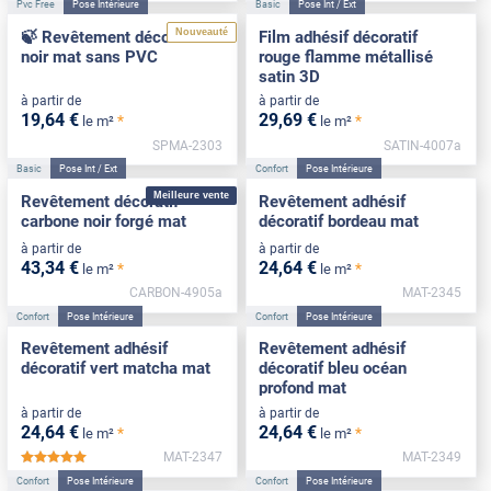
Pvc Free
Pose Intérieure
Basic
Pose Int / Ext
Nouveauté
🍃 Revêtement décoratif
Film adhésif décoratif
noir mat sans PVC
rouge flamme métallisé
satin 3D
à partir de
à partir de
19
,64
€
29
,69
€
*
*
le m²
le m²
SPMA-2303
SATIN-4007a
Basic
Pose Int / Ext
Confort
Pose Intérieure
Meilleure vente
Revêtement décoratif
Revêtement adhésif
carbone noir forgé mat
décoratif bordeau mat
à partir de
à partir de
43
,34
€
24
,64
€
*
*
le m²
le m²
CARBON-4905a
MAT-2345
Confort
Pose Intérieure
Confort
Pose Intérieure
Revêtement adhésif
Revêtement adhésif
décoratif vert matcha mat
décoratif bleu océan
profond mat
à partir de
à partir de
24
,64
€
24
,64
€
*
*
le m²
le m²
MAT-2347
MAT-2349
*****
Confort
Pose Intérieure
Confort
Pose Intérieure