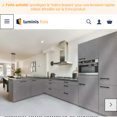
⚠️
Forte activité
: privilégiez le "mètre linéaire" pour une livraison rapide.
Délais détaillés sur la fiche produit.
Adhésif effet béton clair texturé