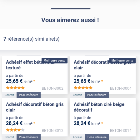
Vous aimerez aussi !
7
référence(s) similaire(s)
Confort
Pose Intérieure
Confort
Pose Intérieure
Meilleure vente
Meilleure vente
Adhésif effet béton clair
Adhésif décoratif béton gris
texturé
clair
à partir de
à partir de
25
,65
€
25
,65
€
*
*
le m²
le m²
BETON-3002
BETON-3004
*****
*****
Confort
Pose Intérieure
Confort
Pose Intérieure
Adhésif décoratif béton gris
Adhésif béton ciré beige
clair
décoratif
à partir de
à partir de
28
,24
€
28
,24
€
*
*
le m²
le m²
BETON-3012
BETON-3014
*****
Confort
Pose Intérieure
Access
Pose Intérieure