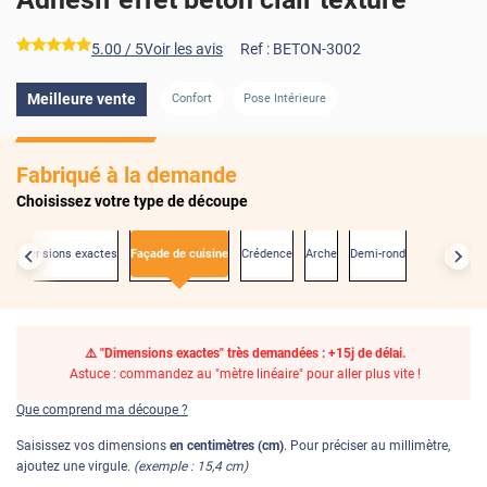
*****
5.00
/ 5
Voir les avis
Ref :
BETON-3002
Meilleure vente
Confort
Pose Intérieure
Fabriqué à la demande
Choisissez votre type de découpe
x dimensions exactes
Façade de cuisine
Crédence
Arche
Demi-rond
⚠️ "Dimensions exactes" très demandées : +15j de délai.
Astuce : commandez au "mètre linéaire" pour aller plus vite !
Que comprend ma découpe ?
Saisissez vos dimensions
en centimètres (cm)
. Pour préciser au millimètre,
ajoutez une virgule.
(exemple : 15,4 cm)