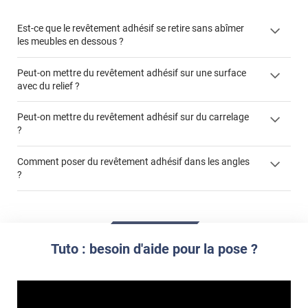
Est-ce que le revêtement adhésif se retire sans abîmer
les meubles en dessous ?
Peut-on mettre du revêtement adhésif sur une surface
avec du relief ?
Peut-on mettre du revêtement adhésif sur du carrelage
?
Partir d'un coin et tirer assez fermement
Utiliser une solution de dépose pour annuler l'action de la
Comment poser du revêtement adhésif dans les angles
colle
?
S'aider d'un décapeur thermique : la colle va ramollir le film
faire appel à un
et la colle. Vous retirez beaucoup plus facilement le
«
poseur professionnel
revêtement adhésif.
Réussir la pose d'un revêtement adhésif dans les angles. »
Lisser la surface avec un enduit de lissage au préalable
Commander à la taille des carreaux et réappliquer un joint
propre par dessus
Tuto : besoin d'aide pour la pose ?