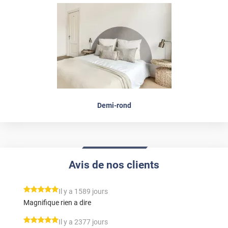
Demi-rond
Avis de nos clients
*****
Il y a 1589 jours
Magnifique rien a dire
*****
Il y a 2377 jours