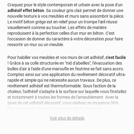
Craquez pour le style contemporain et urbain avec la pose d'un
adhésif effet béton
. Sa couleur gris clair permet de donner une
nouvelle texture à vos meubles et murs sans assombrir la pièce.
Le motif béton grège est en relief pour un trompe l'œil réussi
visuellement comme au toucher. Les effets de matière
reproduisent à la perfection celles d'un mur en béton. C'est
l'occasion de donner du caractère à votre décoration pour faire
ressortir un mur ou un meuble.
Pour habiller vos meubles et vos murs de cet adhésif,
c'est facile
! Grâce à sa colle structurée en "nid d'abeilles", l'évacuation des
bulles d'air à l'aide d'une maroufle en feutrine se fait sans accro.
Comptez ainsi sur une application du revêtement décoratif ultra-
rapide et simple qui ne nécessite aucun travaux. De plus, ce
revêtement adhésif est thermoformable. Sous l'action de la
chaleur, l'adhésif s'adapte à la surface sur laquelle vous l'installez
et notamment à toutes les formes de l'ameublement. Avec la
pose de cet adhésif décoratif, vous réalisez en moyenne 50%
d'économie par rapport à une rénovation classique.
Voir plus de détails
Pour donner une seconde jeunesse à vos murs ou meubles,
comptez sur ce vinyl de haute qualité avec une excellente
résistance à l’eau, à la saleté, à l’abrasion, aux UV et à l’usure.