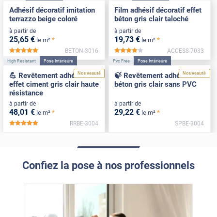
Adhésif décoratif imitation
Film adhésif décoratif effet
terrazzo beige coloré
béton gris clair taloché
à partir de
à partir de
25
,65
€
19
,73
€
*
*
le m²
le m²
BETON-3016
ACCESS-7033
*****
*****
High Resistant
Pose Intérieure
Pvc Free
Pose Intérieure
Nouveauté
Nouveauté
💪 Revêtement adhésif
🍃 Revêtement adhésif
effet ciment gris clair haute
béton gris clair sans PVC
résistance
à partir de
à partir de
48
,01
€
29
,22
€
*
*
le m²
le m²
RRBE-3004
SPBE-3004
*****
Confiez la pose à nos professionnels