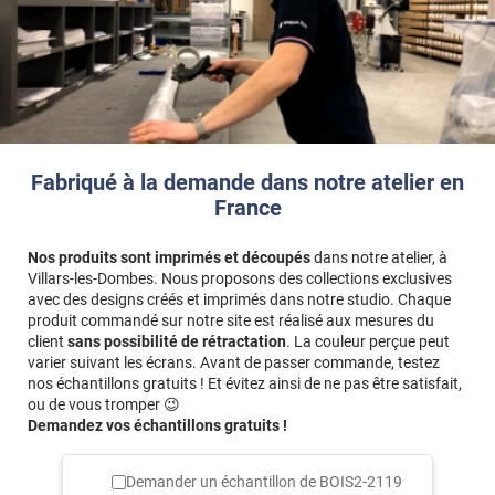
et les bords/tranches de votre façade, il faut ajouter l’épaisseur
des bords aux dimensions saisies.
Exemple
: pour une façade de
60 x 80 cm
avec des bords de
2
cm
, vous devez saisir
64 x 84 cm
(60+2+2 et 80+2+2).
Fabriqué à la demande dans notre atelier en
France
Nos produits sont imprimés et découpés
dans notre atelier, à
Villars-les-Dombes. Nous proposons des collections exclusives
avec des designs créés et imprimés dans notre studio. Chaque
produit commandé sur notre site est réalisé aux mesures du
client
sans possibilité de rétractation
. La couleur perçue peut
varier suivant les écrans. Avant de passer commande, testez
nos échantillons gratuits ! Et évitez ainsi de ne pas être satisfait,
ou de vous tromper 😉
Demandez vos échantillons gratuits !
Demander un échantillon de
BOIS2-2119