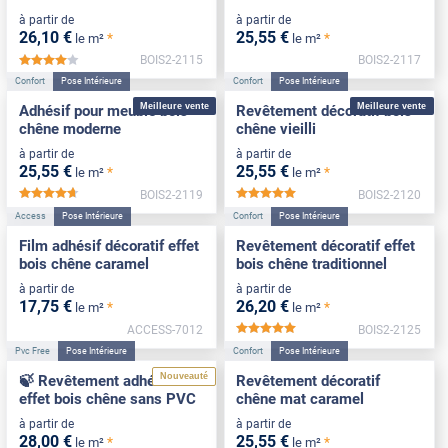
à partir de
à partir de
26
,10
€
25
,55
€
*
*
le m²
le m²
BOIS2-2115
BOIS2-2117
*****
Confort
Pose Intérieure
Confort
Pose Intérieure
Meilleure vente
Meilleure vente
Adhésif pour meuble bois
Revêtement décoratif bois
chêne moderne
chêne vieilli
à partir de
à partir de
25
,55
€
25
,55
€
*
*
le m²
le m²
BOIS2-2119
BOIS2-2120
*****
*****
Access
Pose Intérieure
Confort
Pose Intérieure
Film adhésif décoratif effet
Revêtement décoratif effet
bois chêne caramel
bois chêne traditionnel
à partir de
à partir de
17
,75
€
26
,20
€
*
*
le m²
le m²
ACCESS-7012
BOIS2-2125
*****
Pvc Free
Pose Intérieure
Confort
Pose Intérieure
Nouveauté
🍃 Revêtement adhésif
Revêtement décoratif
effet bois chêne sans PVC
chêne mat caramel
à partir de
à partir de
28
,00
€
25
,55
€
*
*
le m²
le m²