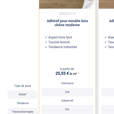
BOIS2-2119
Adhésif pour meuble bois
Ad
chêne moderne
Aspect bois brut
Aspe
Touché texturé
Tou
Tendance Industriel
Ten
à partir de
25
,55
€
*
le m²
Intérieure
Type de pose
Oui
Relief
Industriel
Tendance
Oui
Thermoformable