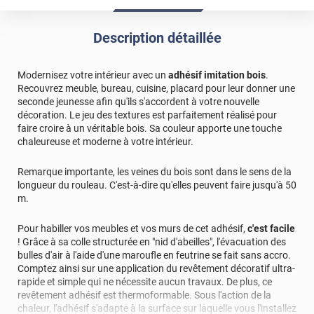
bois. J ai laissé les pieds noir. Très contente du résultat
facile a poser avec séchoir à cheveux. De plus livraison en
Description détaillée
2jours
*****
Il y a 1910 jours
Modernisez votre intérieur avec un
adhésif imitation bois
.
Très bon produits pour recouvrir des meubles
Recouvrez meuble, bureau, cuisine, placard pour leur donner une
seconde jeunesse afin qu'ils s'accordent à votre nouvelle
décoration. Le jeu des textures est parfaitement réalisé pour
faire croire à un véritable bois. Sa couleur apporte une touche
chaleureuse et moderne à votre intérieur.
Remarque importante, les veines du bois sont dans le sens de la
longueur du rouleau. C'est-à-dire qu'elles peuvent faire jusqu'à 50
m.
Pour habiller vos meubles et vos murs de cet adhésif,
c'est facile
! Grâce à sa colle structurée en "nid d'abeilles", l'évacuation des
bulles d'air à l'aide d'une maroufle en feutrine se fait sans accro.
Comptez ainsi sur une application du revêtement décoratif ultra-
rapide et simple qui ne nécessite aucun travaux. De plus, ce
revêtement adhésif est thermoformable. Sous l'action de la
chaleur, l'adhésif s'adapte à la surface sur laquelle vous l'installez