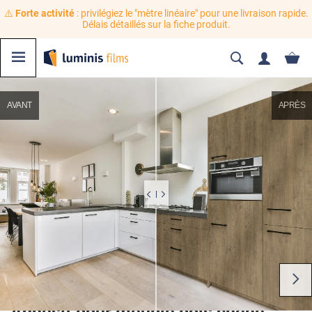
⚠️
Forte activité
: privilégiez le "mètre linéaire" pour une livraison rapide.
Délais détaillés sur la fiche produit.
AVANT
APRÈS
Adhésif pour meuble bois chêne