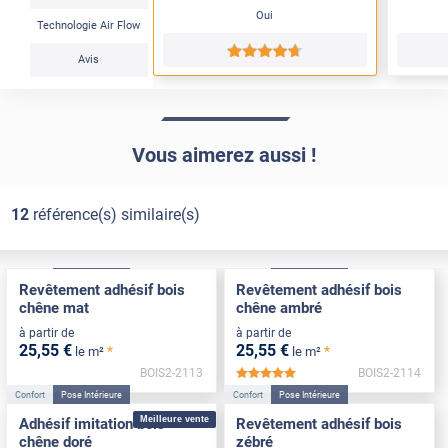
Oui
Technologie Air Flow
*****
Avis
Vous aimerez aussi !
12
référence(s) similaire(s)
Confort
Pose Intérieure
Confort
Pose Intérieure
Revêtement adhésif bois
Revêtement adhésif bois
chêne mat
chêne ambré
à partir de
à partir de
25
,55
€
25
,55
€
*
*
le m²
le m²
BOIS2-2113
BOIS2-2114
*****
Confort
Pose Intérieure
Confort
Pose Intérieure
Meilleure vente
Adhésif imitation bois
Revêtement adhésif bois
chêne doré
zébré