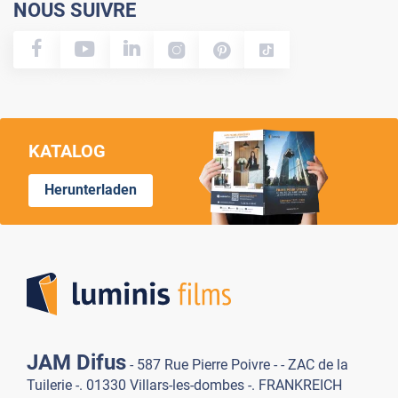
NOUS SUIVRE
KATALOG
Herunterladen
Lumi
JAM Difus
- 587 Rue Pierre Poivre - - ZAC de la
Tuilerie -. 01330 Villars-les-dombes -. FRANKREICH