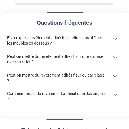
Questions fréquentes
Est-ce que le revêtement adhésif se retire sans abîmer
les meubles en dessous ?
Peut-on mettre du revêtement adhésif sur une surface
avec du relief ?
Peut-on mettre du revêtement adhésif sur du carrelage
?
Partir d'un coin et tirer assez fermement
Utiliser une solution de dépose pour annuler l'action de la
Comment poser du revêtement adhésif dans les angles
colle
?
S'aider d'un décapeur thermique : la colle va ramollir le film
faire appel à un
et la colle. Vous retirez beaucoup plus facilement le
«
poseur professionnel
revêtement adhésif.
Réussir la pose d'un revêtement adhésif dans les angles. »
Lisser la surface avec un enduit de lissage au préalable
Commander à la taille des carreaux et réappliquer un joint
propre par dessus