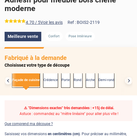
moderne
*****
4.70
/ 5
Voir les avis
Ref :
BOIS2-2119
Meilleure vente
Confort
Pose Intérieure
AVANT
Fabriqué à la demande
Choisissez votre type de découpe
xactes
Façade de cuisine
Crédence
Porte
Rond
Arche
Demi-rond
⚠️ "Dimensions exactes" très demandées : +15j de délai.
Astuce : commandez au "mètre linéaire" pour aller plus vite !
Que comprend ma découpe ?
Saisissez vos dimensions
en centimètres (cm)
. Pour préciser au millimètre,