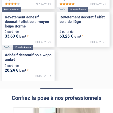
SPB2-2119
BOIS2-2127
*****
*****
Pose Intérieure
Confort
Pose Intérieure
Revêtement adhésif
Revêtement décoratif effet
décoratif effet bois moyen
bois de liège
loupe d'orme
à partir de
à partir de
33
,60
€
63
,23
€
*
*
le m²
le m²
BOIS2-2129
BOIS2-2126
Confort
Pose Intérieure
Adhésif décoratif bois wapa
ambré
à partir de
28
,24
€
*
le m²
BOIS2-2105
Confiez la pose à nos professionnels